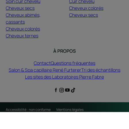
Soin cuir chevelu
Cuir chevelu
Cheveux secs
Cheveux colorés
Cheveux abimés,
Cheveux secs
cassants
Cheveux colorés
Cheveux ternes
À PROPOS
Contact
Questions fréquentes
Salon & Spa capillaire René Furterer
Tri des échantillons
Les sites des Laboratoires Pierre Fabre
Accessibilité : non conforme
Mentions légales
Politique de confidentialité
Paramètres des cookies
© 2026 René Furterer