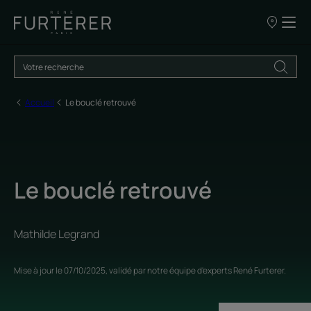
Nos
points
de
vente
Accueil
Le bouclé retrouvé
Le bouclé retrouvé
Mathilde Legrand
Mise à jour le
07/10/2025
, validé par
notre équipe d'experts René Furterer
.