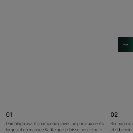
01
02
Démêlage avant shampooing avec peigne aux dents
Séchage au n
larges et un masque Karité que je laisse poser toute
et si besoi