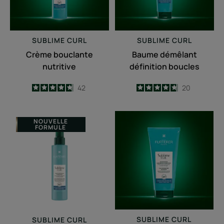
SUBLIME CURL
SUBLIME CURL
Crème bouclante
Baume démêlant
nutritive
définition boucles
4.7
/
5
42
4.7
/
5
20
-
-
Spray
Shampooing
NOUVELLE
FORMULE
activateur
sublimateur
de
de
boucles
boucles
SUBLIME CURL
SUBLIME CURL