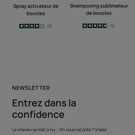
Shampooing sublimateur
Spray activateur de
de boucles
boucles
4.7
/
5
19
4
/
5
33
-
-
NEWSLETTER
Entrez dans la
confidence
Le cheveu se met à nu... On vous raconte ? Vraies