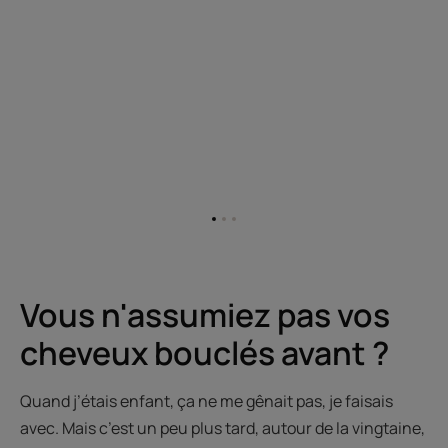
Aller
Aller
Aller
à
à
à
l'item
l'item
l'item
1
2
3
Vous n'assumiez pas vos
cheveux bouclés avant ?
Quand j’étais enfant, ça ne me gênait pas, je faisais
avec. Mais c’est un peu plus tard, autour de la vingtaine,