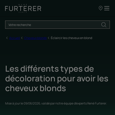
Nos
points
de
vente
Accueil
Cheveux blonds
Éclaircir les cheveux en blond
Les différents types de
décoloration pour avoir les
cheveux blonds
Mise à jour le
09/06/2026
, validé par
notre équipe d'experts René Furterer
.