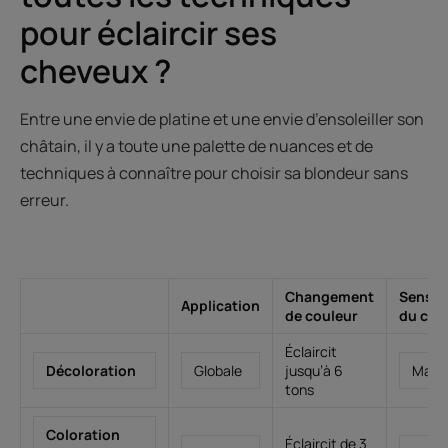
pour éclaircir ses
cheveux ?
Entre une envie de platine et une envie d’ensoleiller son
châtain, il y a toute une palette de nuances et de
techniques à connaître pour choisir sa blondeur sans
erreur.
Changement
Sensibi
Application
de couleur
du che
Éclaircit
Décoloration
Globale
jusqu’à 6
Maje
tons
Coloration
Éclaircit de 3