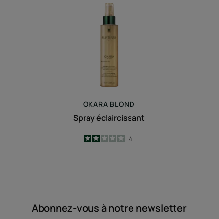
Spray
éclaircissant
OKARA
BLOND
Spray éclaircissant
2
/
5
4
-
Abonnez-vous à notre newsletter