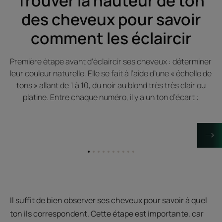
Trouver la hauteur de ton
des cheveux pour savoir
comment les éclaircir
Première étape avant d’éclaircir ses cheveux : déterminer
leur couleur naturelle. Elle se fait à l’aide d’une « échelle de
tons » allant de 1 à 10, du noir au blond très très clair ou
platine. Entre chaque numéro, il y a un ton d’écart :
Aller
Aller
Aller
Aller
Aller
Aller
Aller
Aller
Aller
Aller
à
à
à
à
à
à
à
à
à
à
l'item
l'item
l'item
l'item
l'item
l'item
l'item
l'item
l'item
l'item
1
2
3
4
5
6
7
8
9
10
Il suffit de bien observer ses cheveux pour savoir à quel
ton ils correspondent. Cette étape est importante, car