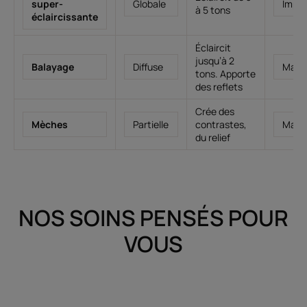
super-
Globale
Impor
à 5 tons
éclaircissante
Éclaircit
jusqu’à 2
Balayage
Diffuse
Maje
tons. Apporte
des reflets
Crée des
Mèches
Partielle
contrastes,
Maje
du relief
NOS SOINS PENSÉS POUR
VOUS