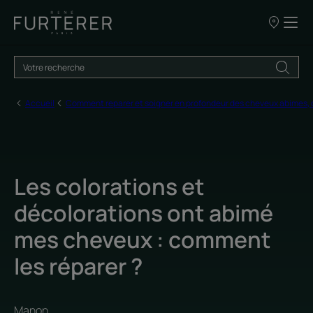
Nos
points
de
vente
Accueil
Comment reparer et soigner en profondeur des cheveux abimes,
Les colorations et
décolorations ont abimé
mes cheveux : comment
les réparer ?
Manon,