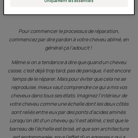
Uniquement les essentiels
et les décolorations
Pour commencer le processus de réparation,
commencez par dire pardon à votre cheveu abîmé, en
général ça l’adoucit !
Même si on a tendance à dire que quand un cheveu
casse, c’est déjà trop tard, pas de panique, il est encore
temps de le réparer. Mais pour éviter que cela ne se
reproduise, mieux vaut comprendre ce qui a mis vos
cheveux dans tous ses états. Imaginez l’intérieur de
votre cheveu comme une échelle dont les deux côtés
sont reliés entre eux par des ponts d’acides aminés.
Lorsqu’on dit d’un cheveu qu’il est abîmé, c’est que le
barreau de l’échelle est brisé, et que son architecture
est endommagée, sous l’effet d’un agresseur qui a