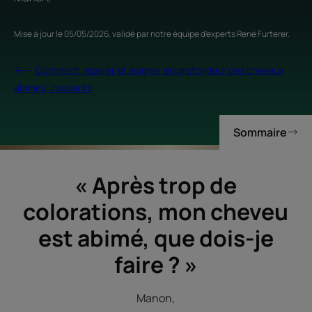
Mise à jour le
05/05/2026
, validé par
notre équipe d'experts René Furterer
.
Comment reparer et soigner en profondeur des cheveux
abimes, cassants
Sommaire
« Après tro
p de
colorations, mon cheveu
est abimé, que dois-je
faire ? »
Manon,