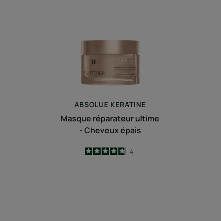
Masque
réparateur
ultime
-
Cheveux
épais
ABSOLUE KERATINE
Masque réparateur ultime
- Cheveux épais
4.8
/
5
4
-