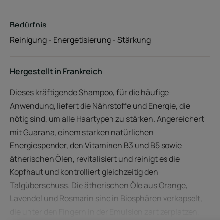
Bedürfnis
Reinigung - Energetisierung - Stärkung
Hergestellt in Frankreich
Dieses kräftigende Shampoo, für die häufige
Anwendung, liefert die Nährstoffe und Energie, die
nötig sind, um alle Haartypen zu stärken. Angereichert
mit Guarana, einem starken natürlichen
Energiespender, den Vitaminen B3 und B5 sowie
ätherischen Ölen, revitalisiert und reinigt es die
Kopfhaut und kontrolliert gleichzeitig den
Talgüberschuss. Die ätherischen Öle aus Orange,
Lavendel und Rosmarin sind in Biosphären verkapselt,
die unter den Fingern in der Emulsion zart zerplatzen,