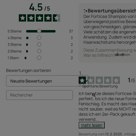
4.5
/
5
Bewertungsübersic
Der Forticea Shampoo von 
überwiegend positive Bewe
von geschmeidigen, glänze
5
Sterne
37
Viele schätzen die angeneh
Anwendung. Zudem wird die
4
Sterne
3
Haarwachstums hervorgeh
3
Sterne
2
Diese Zusammenfassung wur
2
Sterne
2
Ja
Nein
War es hilfreich?
1
Stern
2
Bewertungen sortieren
1
/
5
Spontane Bewertung
Ich benutze dieses Forticea-S
perfekt, bis ich die neue Form
Fehlschlag. Es macht das Haar 
nicht sauber, weil es NICHT rei
dass ich ein 2er-Pack gekauft
verwend
...
mehr lesen
Bewertung vom
13.2.2025
, infolg