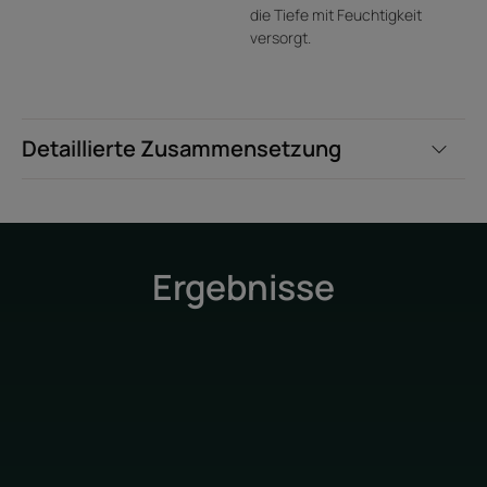
beim Emulgieren der Formel sanft aufplatzen und ihre
die Tiefe mit Feuchtigkeit
stimulierenden Eigenschaften freisetzen.
versorgt.
Geruch des Inhalts
Ein frischer und belebender Duft mit spritzigen Noten von
Zitrusfrüchten und Thymian.
Detaillierte Zusammensetzung
*Gemäß dem OECD 310B-Test
Ergebnisse