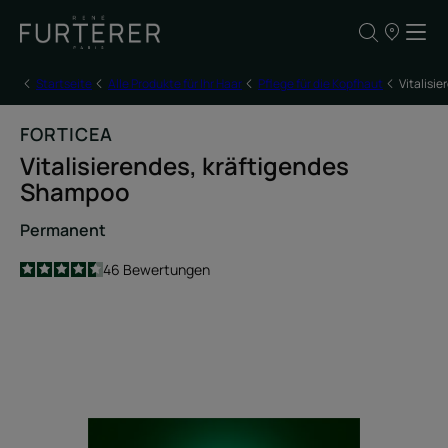
UNSERE
VERKAUFSS
Startseite
Alle Produkte für Ihr Haar
Pflege für die Kopfhaut
Vitalisi
FORTICEA
Vitalisierendes, kräftigendes
Shampoo
Permanent
4.5
/
5
46
Bewertungen
-