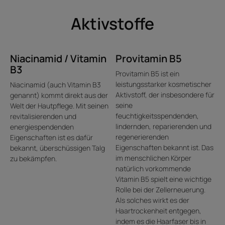
Guarana-Extrakt, einem natürlichen Energiespender,
Aktivstoffe
sowie Vitaminen und ätherischen Ölen, hilft es dem Haar,
seine Kraft und Vitalität wiederzuerlangen. Mit Energie
versorgt, ist das Haar leicht und einfach zu stylen.
Niacinamid / Vitamin
Provitamin B5
• SINNLICHE FORMULIERUNG: Die transparente und
B3
glänzende Gel-Textur mit wertvollen Biosphären aus
Provitamin B5 ist ein
ätherischen Ölen umhüllt das Haar mit einem frischen und
leistungsstarker kosmetischer
Niacinamid (auch Vitamin B3
belebenden Duft, der an Zitrusfrüchte und Thymian
Aktivstoff, der insbesondere für
genannt) kommt direkt aus der
seine
erinnert.
Welt der Hautpflege. Mit seinen
feuchtigkeitsspendenden,
revitalisierenden und
lindernden, reparierenden und
energiespendenden
regenerierenden
Eigenschaften ist es dafür
Textur
Recycling
Eigenschaften bekannt ist. Das
bekannt, überschüssigen Talg
im menschlichen Körper
zu bekämpfen.
natürlich vorkommende
Vitamin B5 spielt eine wichtige
Rolle bei der Zellerneuerung.
Als solches wirkt es der
Vorteile der Textur
Haartrockenheit entgegen,
Eine ikonische Textur mit Biosphären aus ätherischen Ölen, die
indem es die Haarfaser bis in