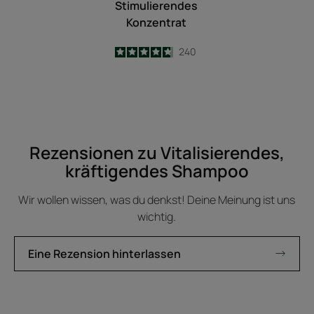
Stimulierendes
Konzentrat
4.7
/
5
240
-
Rezensionen zu Vitalisierendes,
kräftigendes Shampoo
Wir wollen wissen, was du denkst! Deine Meinung ist uns
wichtig.
Eine Rezension hinterlassen