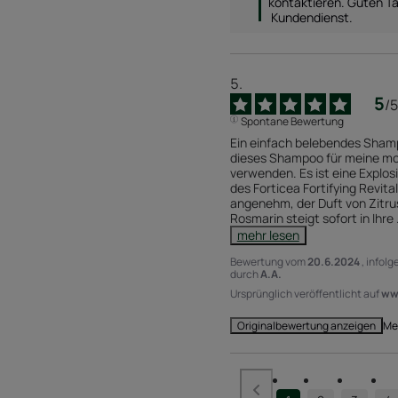
kontaktieren. Guten Ta
 Kundendienst.
5
/
5
Spontane Bewertung
Ein einfach belebendes Shamp
dieses Shampoo für meine mo
verwenden. Es ist eine Explos
des Forticea Fortifying Revita
angenehm, der Duft von Zitru
Rosmarin steigt sofort in Ihre 
mehr lesen
Bewertung vom
20.6.2024
, infol
durch
A.A.
Ursprünglich veröffentlicht auf
www
Me
Originalbewertung anzeigen