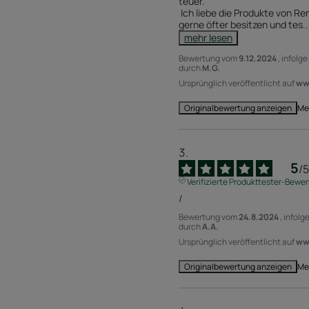
teuer.

 Ich liebe die Produkte von René Furterer und möchte diese 
gerne öfter besitzen und tes
..
mehr lesen
Bewertung vom
9.12.2024
, infolg
durch
M.G.
Ursprünglich veröffentlicht auf
www
Me
Originalbewertung anzeigen
5
/
5
Verifizierte Produkttester-Bewe
/
Bewertung vom
24.8.2024
, infol
durch
A.A.
Ursprünglich veröffentlicht auf
ww
Me
Originalbewertung anzeigen