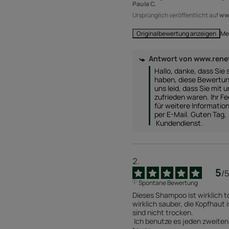
Paula C.
Ursprünglich veröffentlicht auf
ww
Me
Originalbewertung anzeigen
Antwort von
www.renef
Hallo, danke, dass Sie
haben, diese Bewertun
uns leid, dass Sie mit 
zufrieden waren. Ihr Fe
für weitere Information
per E-Mail. Guten Tag,

 Kundendienst.
5
/
5
Spontane Bewertung
Dieses Shampoo ist wirklich to
wirklich sauber, die Kopfhaut i
sind nicht trocken.

 Ich benutze es jeden zweiten Tag und es ist auch nicht sehr 