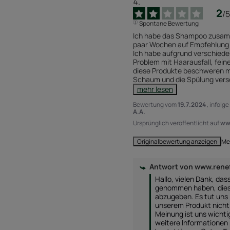
2
/
5
Spontane Bewertung
Ich habe das Shampoo zusamm
paar Wochen auf Empfehlung 
Ich habe aufgrund verschieden
Problem mit Haarausfall, fein
diese Produkte beschweren me
Schaum und die Spülung ver
mehr lesen
Bewertung vom
19.7.2024
, infolg
A.A.
Ursprünglich veröffentlicht auf
ww
Me
Originalbewertung anzeigen
Antwort von
www.renef
Hallo, vielen Dank, dass 
genommen haben, dies
abzugeben. Es tut uns l
unserem Produkt nicht 
Meinung ist uns wichtig
weitere Informationen p