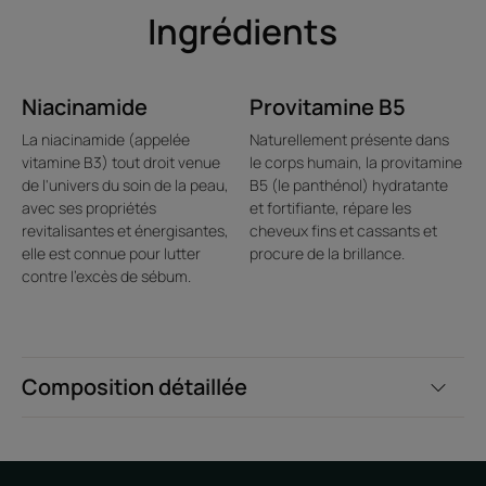
énergisant naturel, en Vitamines et en Huiles essentielles,
Ingrédients
il aide les cheveux à retrouver force et vitalité. Plus
vigoureux, ils sont légers et faciles à coiffer.
• FORMULE SENSORIELLE : la texture gel transparente et
Niacinamide
Provitamine B5
pétillante, gorgée de précieuses Biosphères d'Huiles
La niacinamide (appelée
Naturellement présente dans
essentielles, enveloppe les cheveux d'un parfum frais et
vitamine B3) tout droit venue
le corps humain, la provitamine
vivifiant, aux notes fusantes d'Agrumes et de Thym.
de l'univers du soin de la peau,
B5 (le panthénol) hydratante
avec ses propriétés
et fortifiante, répare les
revitalisantes et énergisantes,
cheveux fins et cassants et
elle est connue pour lutter
procure de la brillance.
Texture
Environnement
contre l'excès de sébum.
Avantage de la texture
Composition détaillée
Une texture iconique avec des Biosphères d'huiles essentielles
qui éclatent délicatement à l'émulsion pour libérer leurs vertus
stimulantes.