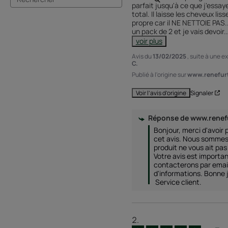
parfait jusqu'à ce que j'essay
total. Il laisse les cheveux lis
propre car il NE NETTOIE PAS...
un pack de 2 et je vais devoir
..
voir plus
Avis du
13/02/2025
, suite à une 
C.
Publié à l'origine sur
www.renefurt
Signaler
Voir l’avis d’origine
Réponse de
www.renef
Bonjour, merci d'avoir p
cet avis. Nous sommes 
produit ne vous ait pas
Votre avis est importan
contacterons par email
d'informations. Bonne j
 Service client.