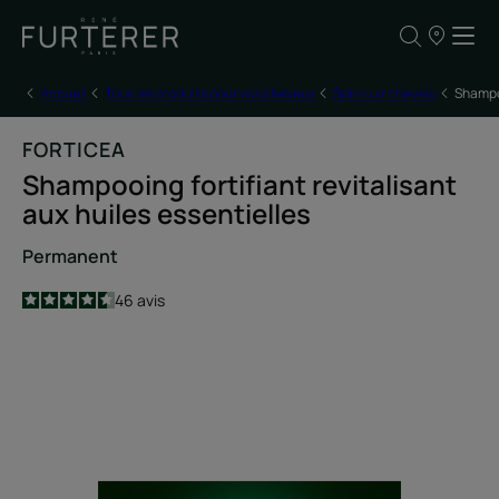
NOS
POINTS
DE
VENTE
Accueil
Tous les produits pour vos cheveux
Soin cuir chevelu
Shampoo
FORTICEA
Shampooing fortifiant revitalisant
aux huiles essentielles
Permanent
4.5
/
5
46
avis
-