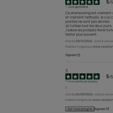
5
/
5
Avis spontané
Ce shampooing est vraiment s
et vraiment nettoyés, le cuir ch
pointes ne sont pas sèches.

Je l'utilise tout les deux jours, 
J'adore les produits René furte
tester plus souvent.
Avis du
09/12/2024
, suite à une 
Publié à l'origine sur
www.renefurt
Signaler
5
/
5
Avis vérifié de testeur
/
Avis du
24/08/2024
, suite à une 
Publié à l'origine sur
www.renefurt
Signaler
Voir l’avis d’origine