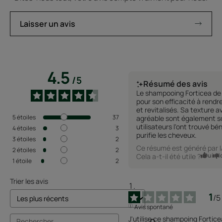
Laisser un avis
4.5
/
5
Résumé des avis
Le shampooing Forticea de 
pour son efficacité à rendre
et revitalisés. Sa texture a
5
étoiles
37
agréable sont également s
utilisateurs l'ont trouvé bé
4
étoiles
3
purifie les cheveux.
3
étoiles
2
Ce résumé est généré par 
2
étoiles
2
Oui
N
Cela a-t-il été utile ?
1
étoile
2
Trier les avis
1
/
5
Avis spontané
J'utilise ce shampoing Fortice