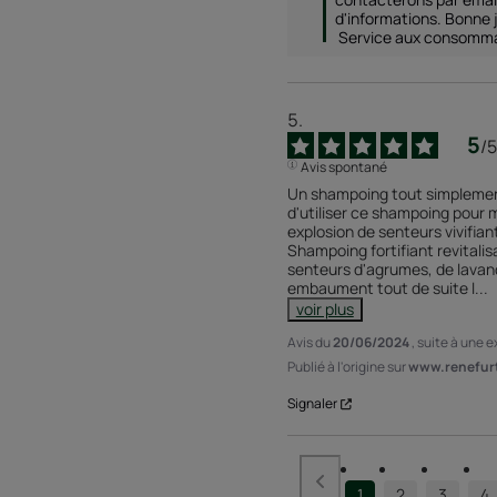
d'informations. Bonne j
 Service aux consomm
5
/
5
Avis spontané
Un shampoing tout simplement v
d'utiliser ce shampoing pour 
explosion de senteurs vivifiant
Shampoing fortifiant revitalisa
senteurs d'agrumes, de lavand
embaument tout de suite l
...
voir plus
Avis du
20/06/2024
, suite à une 
Publié à l'origine sur
www.renefurt
Signaler
1
2
3
4