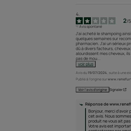
2
/
5
Avis spontané
J'ai acheté le shampoing ainsi
quelques semaines sur recom
pharmacien. J'ai un sérieux p
dû à divers facteurs, cheveux f
alourdissent mes cheveux, ils
pas de mou
...
voir plus
Avis du
19/07/2024
, suite à une 
Publié à l'origine sur
www.renefurt
Signaler
Voir l’avis d’origine
Réponse de
www.renef
Bonjour, merci d'avoir p
cet avis. Nous sommes 
produit ne vous ait pas
Votre avis est importan
contacterons par email