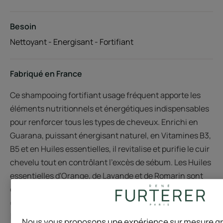
Besoin
Nettoyant - Energisant - Fortifiant
Fabriqué en France
Ce shampooing fortifiant usage fréquent apporte les
éléments nutritionnels et énergétiques indispensables
pour renforcer tous les types de cheveux. Enrichi en
Guarana, puissant énergisant naturel, en Vitamines B3,
B5 et en Huiles essentielles, il revitalise et purifie le cuir
chevelu tout en contrôlant l’excès de sébum. Les Huiles
essentielles d'Orange, de Lavande et de Romarin sont
encapsulées dans des Biosphères qui éclatent
délicatement sous les doigts à l'émulsion, pour libérer
leurs précieux pouvoirs dans une mousse onctueuse au
Nous vous proposons une expérience sur mesure g