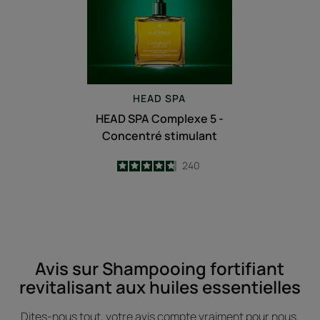
-
Concentré
stimulant
HEAD SPA
HEAD SPA Complexe 5 -
Concentré stimulant
4.7
/
5
240
-
Avis sur Shampooing fortifiant
revitalisant aux huiles essentielles
Dites-nous tout, votre avis compte vraiment pour nous.