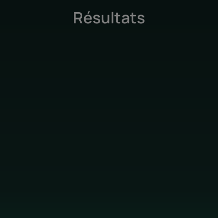
Senteur du contenu
Résultats
Un parfum frais et vivifiant aux notes fusantes d'agrumes et de
thym.
*Selon test OCDE310B