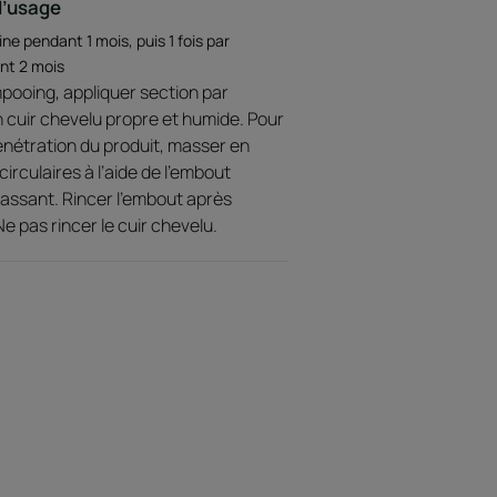
d’usage
 après 3 mois.
ine pendant 1 mois, puis 1 fois par
nt 2 mois
 cheveux en phase de croissance chez
pooing, appliquer section par
 clinique sur 29 hommes et 32 femmes.
n cuir chevelu propre et humide. Pour
pénétration du produit, masser en
rculaires à l’aide de l’embout
assant. Rincer l’embout après
c +2 mm d'implantation capillaire* et +11
 Ne pas rincer le cuir chevelu.
plications par semaine
vé dans une seule ampoule, finition non
eux existants en phase de croissance
tude clinique sur 29 hommes et 32 femmes.