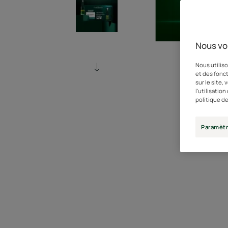
Nous vo
Nous utiliso
et des fonct
sur le site,
l'utilisatio
politique de
Paramètr