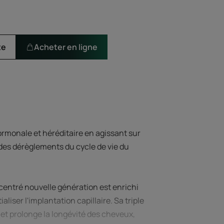
s
te
Acheter en ligne
ormonale et héréditaire en agissant sur
es dérèglements du cycle de vie du
entré nouvelle génération est enrichi
aliser l'implantation capillaire. Sa triple
e et prolonge la longévité des cheveux,