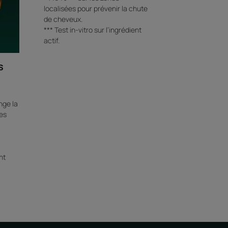
localisées pour prévenir la chute
de cheveux.
*** Test in-vitro sur l’ingrédient
actif.
s
nge la
es
nt