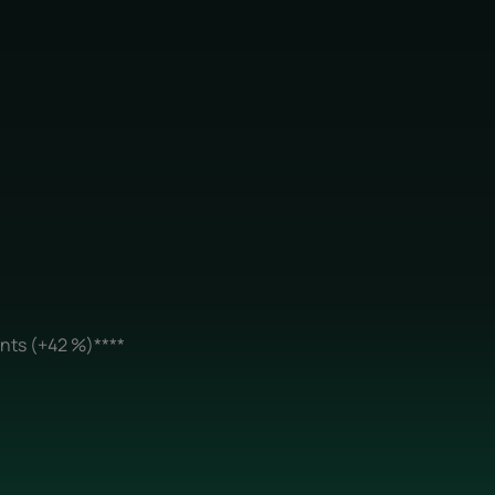
ants (+42 %)****