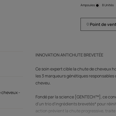
Ampoules
Ampoule
8 Unités
Point de ven
INNOVATION ANTICHUTE BREVETÉE
Ce soin expert cible la chute de cheveux h
les 3 marqueurs génétiques responsables d
cheveu.
e cheveux -
Fondé par la science [GENTECH™], ce conc
d’un trio d’ingrédients brevetés* pour réiniti
action prévient la chute progressive, trait