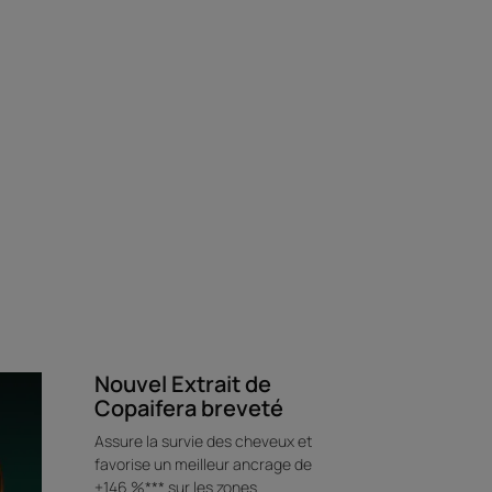
les extraits brevetés de Copaifera et de
age des cheveux, ralentissant ainsi la
t breveté* d’Iris prolonge le cycle de vie du
heveux plus forts et plus vigoureux.
ouvez +2 mm d'implantation capillaire** et +11
ts visibles sur la densité des cheveux dès
es.
Nouvel Extrait de
Copaifera breveté
Assure la survie des cheveux et
Environnement
favorise un meilleur ancrage de
+146 %*** sur les zones