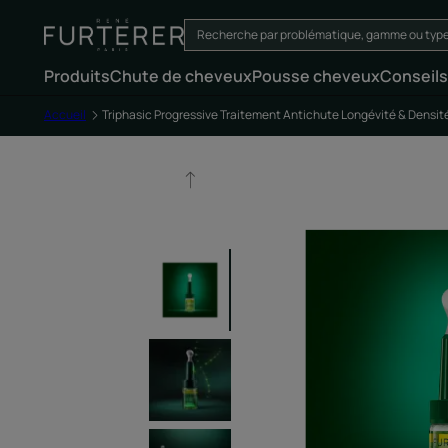
Produits
Chute de cheveux
Pousse cheveux
Conseils
Accueil
Triphasic Progressive Traitement Antichute Longévité & Densit