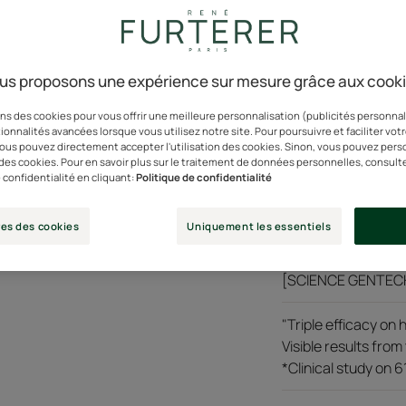
et héréditaire pour 
capillaire**. La ma
ans***.
us proposons une expérience sur mesure grâce aux cook
*Chez René Furter
**Augmentation mo
ns des cookies pour vous offrir une meilleure personnalisation (publicités personnali
en phase de croiss
ionnalités avancées lorsque vous utilisez notre site. Pour poursuivre et faciliter vot
 vous pouvez directement accepter l'utilisation des cookies. Sinon, vous pouvez pers
menée sur 29 homme
n des cookies. Pour en savoir plus sur le traitement de données personnelles, consult
***IQVIA – PharmaO
 confidentialité en cliquant:
Politique de confidentialité
chute (86H2C + 86
France – de 2003 à
es des cookies
Uniquement les essentiels
[SCIENCE GENTECH
"Triple efficacy on 
Visible results from
*Clinical study on 6