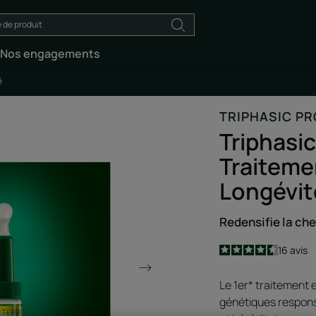
Nos engagements
é
TRIPHASIC P
Triphasi
Traiteme
Longévit
Redensifie la che
4.5
/
5
16
avis
-
Le 1er* traitement 
génétiques respons