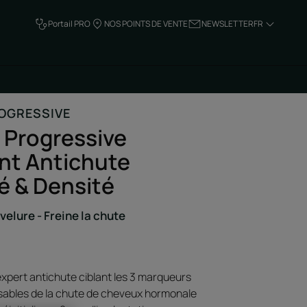
Portail PRO
NOS POINTS DE VENTE
NEWSLETTER
FR
ROGRESSIVE
c Progressive
nt Antichute
é & Densité
velure - Freine la chute
expert antichute ciblant les 3 marqueurs
ables de la chute de cheveux hormonale