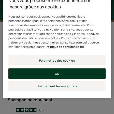
Nous vous proposons une expérience sur
mesure grâce aux cookies
Nous utilisons des cookies pour vous offrir une meilleure
personnalisation (publicités personnalisées, etc...) et des
fonctionnalités avancées lorsque vous utilisez notre site. Pour
1 résultat pour "Cuir chevelu Sec"
poursuivre et faciliter votre navigation sur le site, vous pouvez
directement accepter l'utilisation des cookies. Sinon, vous pouvez
personnaliser l'utilisation des cookies. Pour en savoir plus sur le
Shampooing
traitement de données personnelles, consultez notre politique de
BEST SELLER
repulpant
confidentialité en cliquant:
Politique de confidentialité
Paramètres des cookies
OK
Uniquement les essentiels
TONUCIA
Shampooing repulpant
4.6
/
5
60