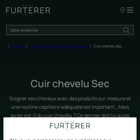
NOS
POINTS
DE
VENTE
Accueil
Tous les produits pour vos cheveux
Cuir chevelu Sec
Cuir chevelu Sec
Soigner ses cheveux avec des produits sur-mesure et
une routine capillaire adéquate est important… Mais
qu’en est-il du cuir chevelu ? Ce dernier doit lui aussi
être chouchouté, notamment lorsqu’il est sec et très
inconfortable.