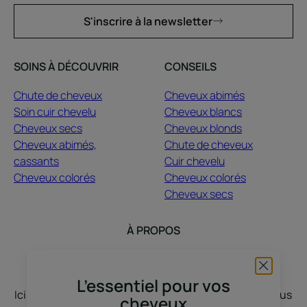
S'inscrire à la newsletter
SOINS À DÉCOUVRIR
CONSEILS
Chute de cheveux
Cheveux abimés
Soin cuir chevelu
Cheveux blancs
Cheveux secs
Cheveux blonds
Cheveux abimés,
Chute de cheveux
cassants
Cuir chevelu
Cheveux colorés
Cheveux colorés
Cheveux secs
À PROPOS
Contact
Questions fréquentes
L’essentiel pour vos
Ici, nous vous écoutons, vous nous racontez, nous vous
cheveux