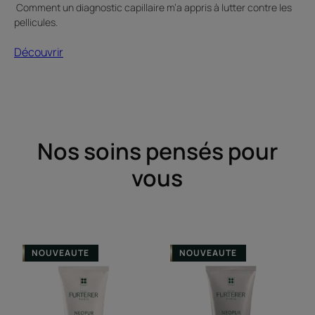
Comment un diagnostic capillaire m’a appris à lutter contre les
pellicules.
Découvrir
Nos soins pensés pour
vous
Shampooing
Shampooing
NOUVEAUTE
NOUVEAUTE
antipelliculaire
antipelliculaire
équilibrant
équilibrant
pellicules
pellicules
sèches,
grasses