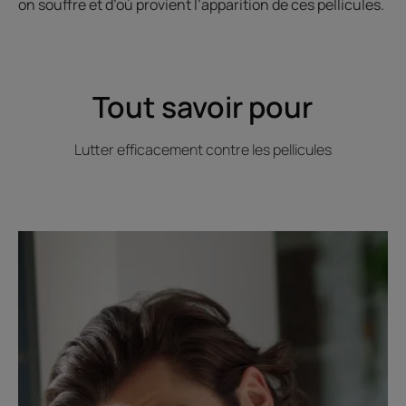
on souffre et d’où provient l’apparition de ces pellicules.
Tout savoir pour
Lutter efficacement contre les pellicules
Découvrir
Se
débarrasser
des
pellicules
dans
les
cheveux