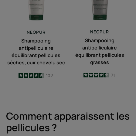
cuir
chevelu
sec
NEOPUR
NEOPUR
Shampooing
Shampooing
antipelliculaire
antipelliculaire
équilibrant pellicules
équilibrant pellicules
grasses
sèches, cuir chevelu sec
4.5
/
5
71
4.7
/
5
102
-
-
Comment apparaissent les
pellicules ?