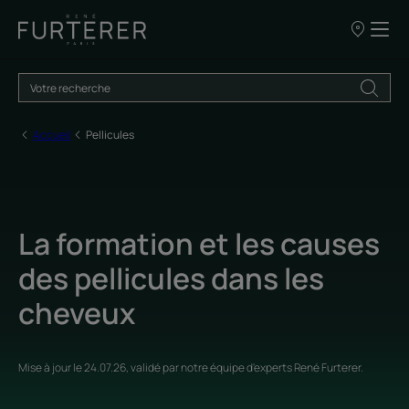
NOS
POINTS
DE
VENTE
Accueil
Pellicules
La formation et les causes
des pellicules dans les
cheveux
Mise à jour le
24.07.26
, validé par
notre équipe d'experts René Furterer
.