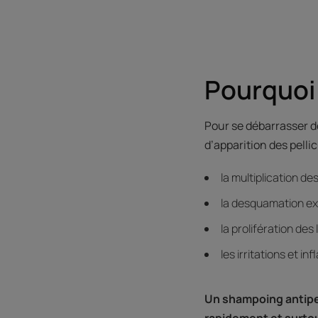
Pourquoi 
Pour se débarrasser de
d’apparition des pelli
la multiplication de
la desquamation exc
la prolifération des
les irritations et i
Un shampoing antipel
rapidement et surto