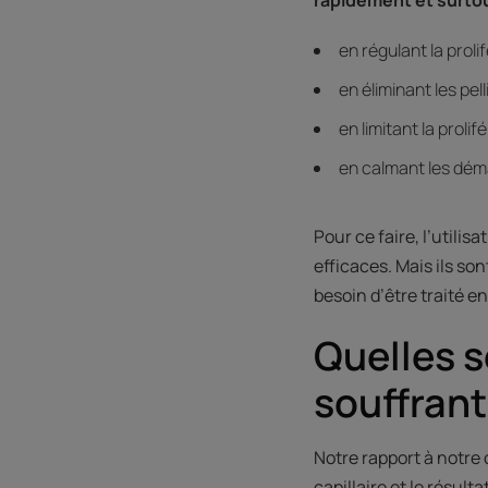
en régulant la proli
en éliminant les pell
en limitant la proli
en calmant les dé
Pour ce faire, l’utilis
efficaces. Mais ils so
besoin d’être traité e
Quelles s
souffrant
Notre rapport à notre
capillaire et le résul