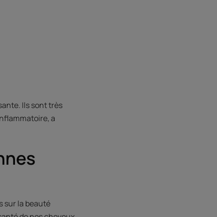
ante. Ils sont très
inflammatoire, a
onnes
s sur la beauté
 santé de nos cheveux.