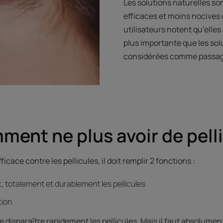
Les solutions naturelles s
efficaces et moins nocives 
utilisateurs notent qu’elle
plus importante que les sol
considérées comme passag
ment ne plus avoir de pell
ficace contre les pellicules, il doit remplir 2 fonctions :
, totalement et durablement les pellicules
tion
ire disparaître rapidement les pellicules. Mais il faut absolume