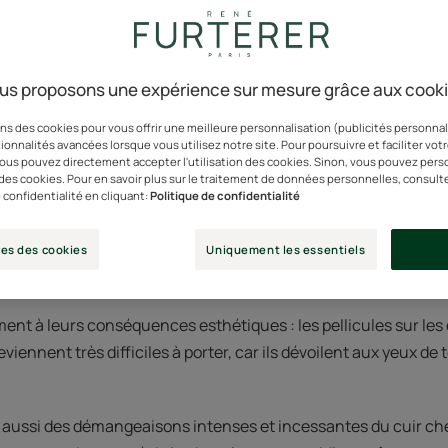
etites particules blanches disgracieuses colonisent les épaules
us proposons une expérience sur mesure grâce aux cook
es perturbent la vie d’une personne sur deux.
ns des cookies pour vous offrir une meilleure personnalisation (publicités personnali
ionnalités avancées lorsque vous utilisez notre site. Pour poursuivre et faciliter vot
anale sur le plan médical, mais importante au niveau social
 vous pouvez directement accepter l'utilisation des cookies. Sinon, vous pouvez pers
oncernées, mais aussi par l’incidence que ce problème peut a
n des cookies. Pour en savoir plus sur le traitement de données personnelles, consult
 confidentialité en cliquant:
Politique de confidentialité
he de plus en plus d’importance à notre apparence, à notre ca
es des cookies
Uniquement les essentiels
t donc avoir de nombreuses répercussions sur notre bien-être
ent à leurs conséquences esthétiques : les pellicules sur les
ennent très difficiles à porter, car ils dévoilent aux yeux de
 aussi des démangeaisons intenses et incessantes du cuir ch