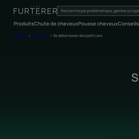
Produits
Chute de cheveux
Pousse cheveux
Conseils
Accueil
Pellicules
Se débarrasser des pellicules
S