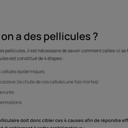
on a des pellicules ?
s pellicules, il est nécessaire de savoir comment celles-ci se
cules est constitué de 4 étapes :
s cellules épidermiques
essive (la chute de ces cellules une fois mortes)
 levures
nflammations
liculaire doit donc cibler ces 4 causes afin de répondre e
ut durablement à cette problématique :