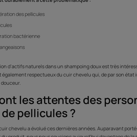
fération des pellicules
icules
fération bactérienne
mangeaisons
ation d’actifs naturels dans un shampoing doux est très intéress
nt également respectueux du cuir chevelu qui, de par son état 
n douceur.
ont les attentes des pers
 de pellicules ?
 cuir chevelu a évolué ces dernières années. Auparavant porté
tat du produit, nous nous soucions aujourd’hui davantage de la