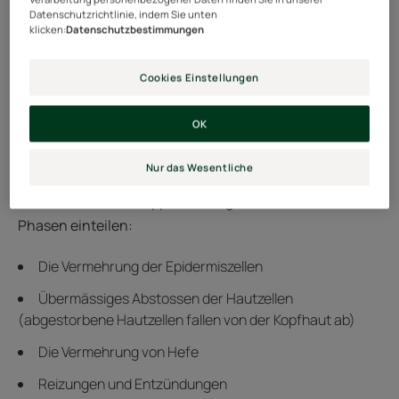
Datenschutzrichtlinie, indem Sie unten
klicken:
Datenschutzbestimmungen
Cookies Einstellungen
Warum bekommen wir
Schuppen?
OK
Nur das Wesentliche
Um Schuppen loszuwerden, müssen wir wissen, wie sie
entstehen. Die Schuppenbildung lässt sich in vier
Phasen einteilen:
Die Vermehrung der Epidermiszellen
Übermässiges Abstossen der Hautzellen
(abgestorbene Hautzellen fallen von der Kopfhaut ab)
Die Vermehrung von Hefe
Reizungen und Entzündungen