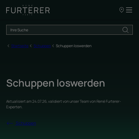
UNSERE
VERKAUFSS
Startseite
Schuppen
Schuppen loswerden
Schuppen loswerden
Aktualisiert am
24.07.26
, validiert von
unser Team von René Furterer-
Experten
.
Schuppen