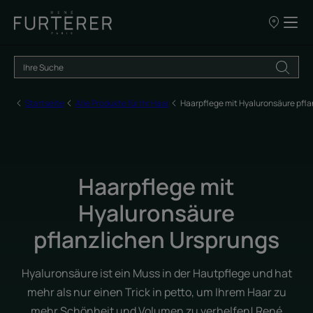
UNSERE
VERKAUFSS
Startseite
Alle Produkte für Ihr Haar
Haarpflege mit Hyaluronsäure pfla
Haarpflege mit
Hyaluronsäure
pflanzlichen Ursprungs
Hyaluronsäure ist ein Muss in der Hautpflege und hat
mehr als nur einen Trick in petto, um Ihrem Haar zu
mehr Schönheit und Volumen zu verhelfen! René