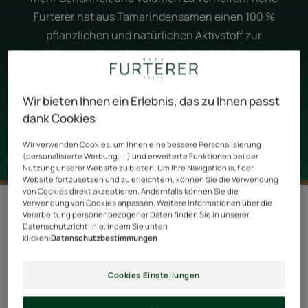
Furterer hat aus Tamarindensamen einen 100 %
pflanzlichen und natürlichen Aktivstoff zur
Verschönerung Ihres Haares entwickelt. Nicht nur Ihre
Haut hat es verdient, gepflegt zu werden. Wir verraten
Ihnen alles, was Sie über Haarpflege mit pflanzlicher
Wir bieten Ihnen ein Erlebnis, das zu Ihnen passt
Hyaluronsäure wissen müssen.
dank Cookies
Wir verwenden Cookies, um Ihnen eine bessere Personalisierung
(personalisierte Werbung, ...) und erweiterte Funktionen bei der
Nutzung unserer Website zu bieten. Um Ihre Navigation auf der
Website fortzusetzen und zu erleichtern, können Sie die Verwendung
von Cookies direkt akzeptieren. Andernfalls können Sie die
3 Ergebnisse "Haarpflege mit
Verwendung von Cookies anpassen. Weitere Informationen über die
Verarbeitung personenbezogener Daten finden Sie in unserer
Hyaluronsäure pflanzlichen
Datenschutzrichtlinie, indem Sie unten
Ursprungs"
klicken:
Datenschutzbestimmungen
Hyaluronsäure ist seit Jahren der beste Freund unserer
Cookies Einstellungen
müden Haut. Bekannt für seine Fähigkeit, das 1000-