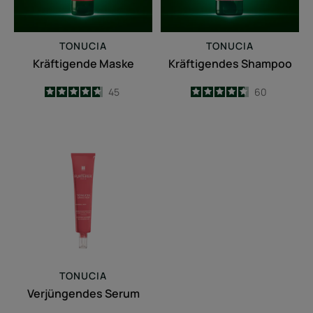
TONUCIA
TONUCIA
Kräftigende Maske
Kräftigendes Shampoo
4.7
/
5
45
4.6
/
5
60
-
-
Verjüngendes
Serum
TONUCIA
Verjüngendes Serum