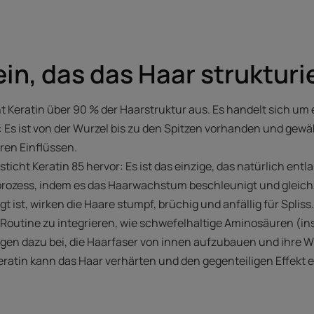
ein, das das Haar strukturi
 Keratin über 90 % der Haarstruktur aus. Es handelt sich um e
 Es ist von der Wurzel bis zu den Spitzen vorhanden und gewähr
en Einflüssen.
icht Keratin 85 hervor: Es ist das einzige, das natürlich en
rozess, indem es das Haarwachstum beschleunigt und gleichzei
ist, wirken die Haare stumpf, brüchig und anfällig für Spliss
ie Routine zu integrieren, wie schwefelhaltige Aminosäuren (
ragen dazu bei, die Haarfaser von innen aufzubauen und ihre Wi
ratin kann das Haar verhärten und den gegenteiligen Effekt 