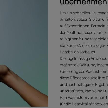
übernehmen
Um ein schnelles Haarwach
erhalten, setzen Sie auf ein
auf Expert:innen-Formeln b
der Kopfhaut respektiert.
reinigt sanft und regt glei
stärkende Anti-Breakage- M
Haarbruch vorbeugt.
Die regelmässige Anwend
ergänzt die Wirkung, indem 
Förderung des Wachstums u
diese Pflegeprodukte ihre E
und nachhaltigeres Ergebni
unterstützen, kann eine K
Haarwachstum von innen he
für die Haarvitalität notwen