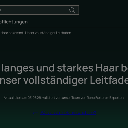
pflichtungen
 Haar bekommt: Unser vollständiger Leitfaden
langes und starkes Haar
nser vollständiger Leitfad
Aktualisiert am
03.07.26
, validiert von
unser Team von René Furterer-Experten
.
Was lässt die Haare wachsen?