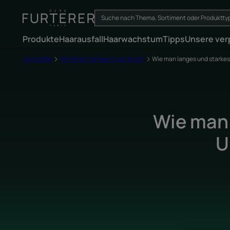
Produkte
Haarausfall
Haarwachstum
Tipps
Unsere ver
Startseite
Was lässt die Haare wachsen?
Wie man langes und starkes
Wie man 
U