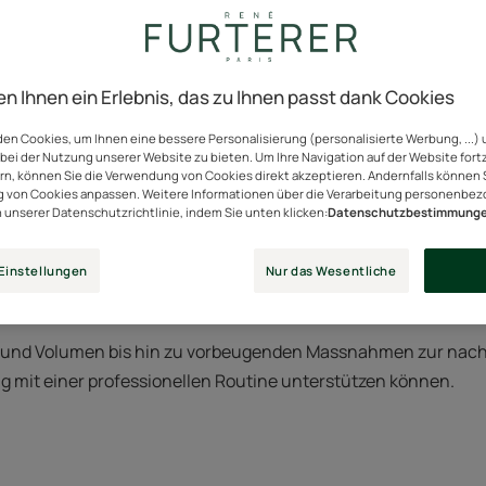
re : les bons gestes pour des cheveux longs et forts
en Ihnen ein Erlebnis, das zu Ihnen passt dank Cookies
en Cookies, um Ihnen eine bessere Personalisierung (personalisierte Werbung, ...) 
bei der Nutzung unserer Website zu bieten. Um Ihre Navigation auf der Website for
r verkörpert oft die Vorstellung von gesunder Haarpracht. Doch
ern, können Sie die Verwendung von Cookies direkt akzeptieren. Andernfalls können 
 eine anspruchsvolle Realität: Das Haar wachsen zu lassen un
 von Cookies anpassen. Weitere Informationen über die Verarbeitung personenbe
n unserer Datenschutzrichtlinie, indem Sie unten klicken:
Datenschutzbestimmung
gen Pflegeschritte.
n, sind zwei Schritte entscheidend: das Haarwachstum stimuli
Einstellungen
Nur das Wesentliche
heit zu bewahren.
z und Volumen bis hin zu vorbeugenden Massnahmen zur nachh
Tag mit einer professionellen Routine unterstützen können.