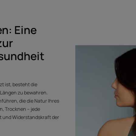
n: Eine
zur
sundheit
 ist, besteht die
r Längen zu bewahren.
nführen, die die Natur Ihres
en, Trocknen – jede
t und Widerstandskraft der