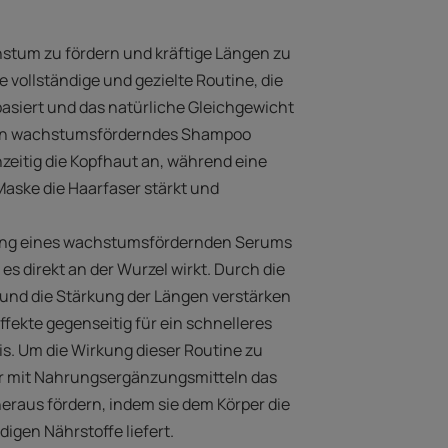
stum zu fördern und kräftige Längen zu
e vollständige und gezielte Routine, die
asiert und das natürliche Gleichgewicht
 Ein wachstumsförderndes Shampoo
chzeitig die Kopfhaut an, während eine
aske die Haarfaser stärkt und
ung eines wachstumsfördernden Serums
es direkt an der Wurzel wirkt. Durch die
nd die Stärkung der Längen verstärken
ffekte gegenseitig für ein schnelleres
s. Um die Wirkung dieser Routine zu
ur mit Nahrungsergänzungsmitteln das
raus fördern, indem sie dem Körper die
digen Nährstoffe liefert.