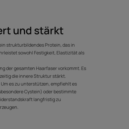
ert und stärkt
in strukturbildendes Protein, das in
leistet sowohl Festigkeit, Elastizität als
tlang der gesamten Haarfaser vorkommt. Es
tig die innere Struktur stärkt.
. Um es zu unterstützen, empfiehlt es
insbesondere Cystein) oder bestimmte
derstandskraft langfristig zu
erzeugen.