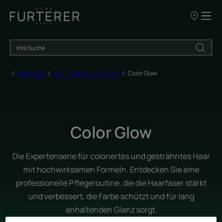
UNSERE
VERKAUFSS
Startseite
Alle Produkte für Ihr Haar
Color Glow
Color Glow
Die Expertenserie für coloriertes und gesträhntes Haar
mit hochwirksamen Formeln. Entdecken Sie eine
professionelle Pflegeroutine, die die Haarfaser stärkt
und verbessert, die Farbe schützt und für lang
anhaltenden Glanz sorgt.