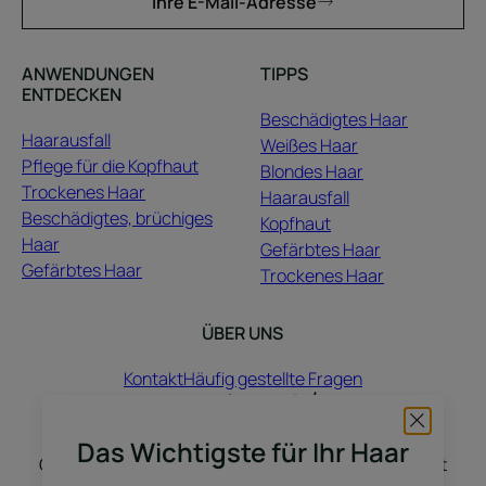
Ihre E-Mail-Adresse
ANWENDUNGEN
TIPPS
ENTDECKEN
Beschädigtes Haar
Haarausfall
Weißes Haar
Pflege für die Kopfhaut
Blondes Haar
Trockenes Haar
Haarausfall
Beschädigtes, brüchiges
Kopfhaut
Haar
Gefärbtes Haar
Gefärbtes Haar
Trockenes Haar
ÜBER UNS
Kontakt
Häufig gestellte Fragen
Hier hören wir Ihnen zu: Sie erzählen uns Ihre
Das Wichtigste für Ihr Haar
Geschichte, und wir inspirieren Sie. Ihr Haar wächst