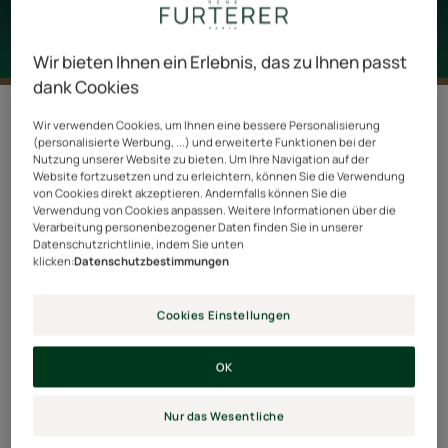
Wir bieten Ihnen ein Erlebnis, das zu Ihnen passt
dank Cookies
3 Ergebnisse "Color Glow"
Wir verwenden Cookies, um Ihnen eine bessere Personalisierung
(personalisierte Werbung, ...) und erweiterte Funktionen bei der
Hitzeschützende
Reparierende
Nutzung unserer Website zu bieten. Um Ihre Navigation auf der
NEU
NEU
Website fortzusetzen und zu erleichtern, können Sie die Verwendung
Farbglanz-
Farbglanz-
von Cookies direkt akzeptieren. Andernfalls können Sie die
Creme
Maske
Verwendung von Cookies anpassen. Weitere Informationen über die
Verarbeitung personenbezogener Daten finden Sie in unserer
Datenschutzrichtlinie, indem Sie unten
klicken:
Datenschutzbestimmungen
Cookies Einstellungen
COLOR GLOW
COLOR GLOW
OK
Hitzeschützende
Reparierende Farbglanz-
Farbglanz-Creme
Maske
Nur das Wesentliche