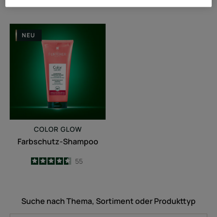
3.2
/
5
13
3.5
/
5
8
-
-
Farbschutz-
NEU
Shampoo
COLOR GLOW
Farbschutz-Shampoo
4.6
/
5
55
-
Suche nach Thema, Sortiment oder Produkttyp