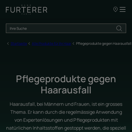
UNSERE
VERKAUFSS
Startseite
Alle Produkte für Ihr Haar
Pflegeprodukte gegen Haarausfall
Pflegeprodukte gegen
Haarausfall
Haarausfall, bei Männern und Frauen, ist ein grosses
Thema. Er kann durch die regelmässige Anwendung
von Expertenlösungen und Pflegeprodukten mit
natürlichen Inhaltsstoffen gestoppt werden, die speziell