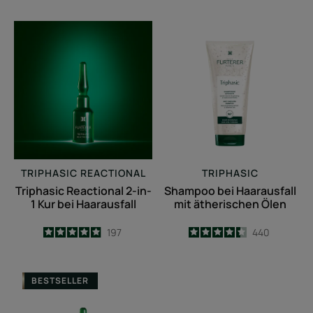
-
-
Triphasic
Shampoo
Reactional
bei
2-
Haarausfall
in-
mit
1
ätherischen
Kur
Ölen
bei
Haarausfall
TRIPHASIC REACTIONAL
TRIPHASIC
Triphasic Reactional 2-in-
Shampoo bei Haarausfall
1 Kur bei Haarausfall
mit ätherischen Ölen
4.9
/
5
197
4.4
/
5
440
-
-
Kur
BESTSELLER
bei
temporärem