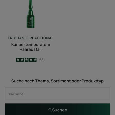
Haarausfall
TRIPHASIC REACTIONAL
Kur bei temporärem
Haarausfall
4.8
/
5
581
-
Suche nach Thema, Sortiment oder Produkttyp
Suchen