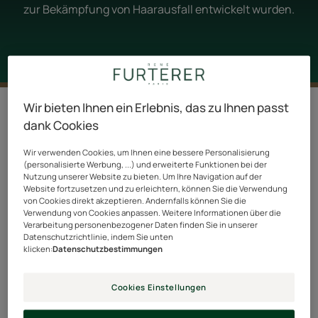
zur Bekämpfung von Haarausfall entwickelt wurden.
7 Ergebnisse "Pflegeprodukte gegen
Wir bieten Ihnen ein Erlebnis, das zu Ihnen passt
Haarausfall"
dank Cookies
Wir verwenden Cookies, um Ihnen eine bessere Personalisierung
Triphasic
Wachstumsbesc
(personalisierte Werbung, ...) und erweiterte Funktionen bei der
Progressive
Haarserum
Nutzung unserer Website zu bieten. Um Ihre Navigation auf der
Website fortzusetzen und zu erleichtern, können Sie die Verwendung
Kur
von Cookies direkt akzeptieren. Andernfalls können Sie die
bei
Verwendung von Cookies anpassen. Weitere Informationen über die
Haarausfall
Verarbeitung personenbezogener Daten finden Sie in unserer
Datenschutzrichtlinie, indem Sie unten
für
klicken:
Datenschutzbestimmungen
Langlebigkeit
und
Cookies Einstellungen
Dichte
TRIPHASIC PROGRESSIVE
TRIPHASIC ACTIVE GROW