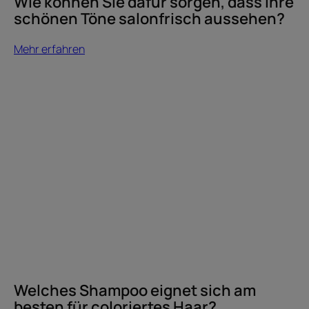
Wie können Sie dafür sorgen, dass Ihre
schönen Töne salonfrisch aussehen?
Mehr erfahren
Mehr
erfahren
Welches
Shampoo
eignet
sich
am
besten
für
coloriertes
Haar?
Welches Shampoo eignet sich am
besten für coloriertes Haar?