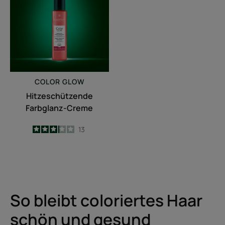
Creme
COLOR GLOW
Hitzeschützende
Farbglanz-Creme
3.2
/
5
13
-
So bleibt coloriertes Haar
schön und gesund