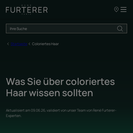
UNSERE
VERKAUFSS
Startseite
Coloriertes Haar
Was Sie über coloriertes
Haar wissen sollten
Aktualisiert am
09.06.26
, validiert von
unser Team von René Furterer-
Experten
.