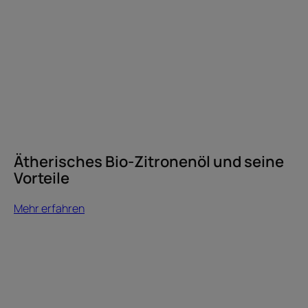
Ätherisches Bio-Zitronenöl und seine
Vorteile
Mehr erfahren
Mehr
erfahren
Wie
können
Sie
dafür