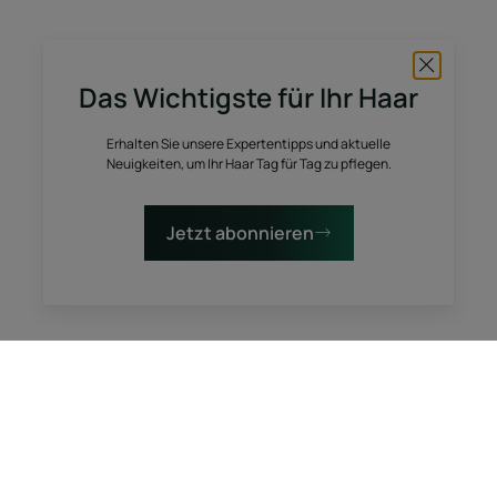
Mehr
erfahren
Pflege
Das Wichtigste für Ihr Haar
von
coloriertem
Erhalten Sie unsere Expertentipps und aktuelle
Haar:
Neuigkeiten, um Ihr Haar Tag für Tag zu pflegen.
bewährte
Tipps
Jetzt abonnieren
Pflege von coloriertem Haar: bewährte
Tipps
Mehr erfahren