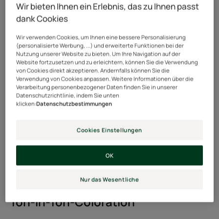
ewig, können aber bei längerer Anwendung den
Wir bieten Ihnen ein Erlebnis, das zu Ihnen passt
Haarschaft stark schädigen. Das liegt nicht zuletzt
dank Cookies
daran, dass das Haar vor dem Auftragen des Pigments
Wir verwenden Cookies, um Ihnen eine bessere Personalisierung
oft gebleicht wird.
(personalisierte Werbung, ...) und erweiterte Funktionen bei der
Nutzung unserer Website zu bieten. Um Ihre Navigation auf der
Semi-permanente Haarfarben
Website fortzusetzen und zu erleichtern, können Sie die Verwendung
von Cookies direkt akzeptieren. Andernfalls können Sie die
Verwendung von Cookies anpassen. Weitere Informationen über die
Semi-permanente Farbstoffe verblassen nach 6 bis 8
Verarbeitung personenbezogener Daten finden Sie in unserer
Datenschutzrichtlinie, indem Sie unten
Wäschen. Sie sind eine grossartige Möglichkeit, neue
klicken:
Datenschutzbestimmungen
Farben auszuprobieren, ohne sich langfristig festlegen
zu müssen. Sie sind ideal, wenn Sie unsicher sind,
Cookies Einstellungen
welchen Farbton eine dauerhafte Coloration haben soll.
Der einzige Nachteil ist, dass vor der Anwendung des
OK
Färbemittels ein Bleichmittel erforderlich sein kann,
insbesondere wenn Sie Ihr Haar aufhellen möchten.
Nur das Wesentliche
Ton-in-Ton-Coloration