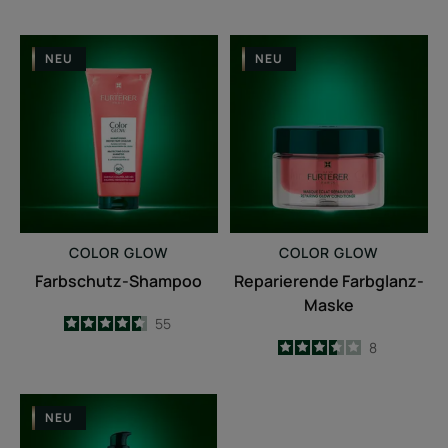
Farbschutz-
Reparierende
NEU
NEU
Shampoo
Farbglanz-
Maske
COLOR GLOW
COLOR GLOW
Farbschutz-Shampoo
Reparierende Farbglanz-
Maske
4.6
/
5
55
-
3.5
/
5
8
-
Hitzeschützende
NEU
Farbglanz-