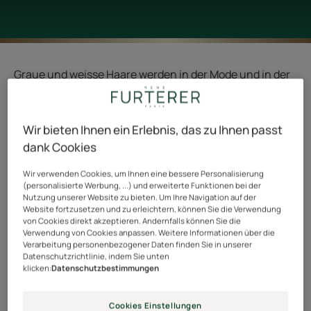
Graue und weisse Haare werden in der Mode und in der
Öffentlichkeit immer beliebter. Einige Prominente
haben diese radikale Entscheidung getroffen und damit
Wir bieten Ihnen ein Erlebnis, das zu Ihnen passt
die Bewegung ins Leben gerufen. In ihrem Auftrag
dank Cookies
zeigen nun viele Frauen stolz ihr silbernes Haar.
Wir verwenden Cookies, um Ihnen eine bessere Personalisierung
Das natürliche Aufhellen der Haare, auch Canities
(personalisierte Werbung, ...) und erweiterte Funktionen bei der
Nutzung unserer Website zu bieten. Um Ihre Navigation auf der
genannt, kann durchaus akzeptiert und zumindest
Website fortzusetzen und zu erleichtern, können Sie die Verwendung
respektiert oder sogar kaschiert werden.
von Cookies direkt akzeptieren. Andernfalls können Sie die
Verwendung von Cookies anpassen. Weitere Informationen über die
Verarbeitung personenbezogener Daten finden Sie in unserer
Es wird ziemlich widersprüchlich wahrgenommen:
Datenschutzrichtlinie, indem Sie unten
klicken:
Datenschutzbestimmungen
Einige sehen es als Chance, ihre Reife zu zeigen,
während andere es als ein Zeichen des Alterns
Cookies Einstellungen
empfinden.