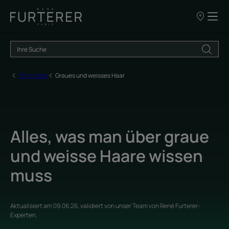
UNSERE
VERKAUFSS
Startseite
Graues und weisses Haar
Alles, was man über graue
und weisse Haare wissen
muss
Aktualisiert am
09.06.26
, validiert von
unser Team von René Furterer-
Experten
.