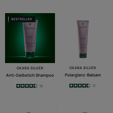
Anti-
Polarglanz-
BESTSELLER
Gelbstich
Balsam
Shampoo
OKARA
SILVER
OKARA
SILVER
Polarglanz-Balsam
Anti-Gelbstich Shampoo
4.5
/
5
13
4.5
/
5
18
-
-