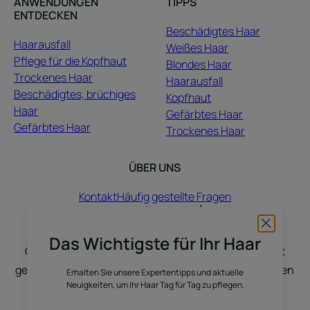
ANWENDUNGEN
TIPPS
ENTDECKEN
Beschädigtes Haar
Haarausfall
Weißes Haar
Pflege für die Kopfhaut
Blondes Haar
Trockenes Haar
Haarausfall
Beschädigtes, brüchiges
Kopfhaut
Haar
Gefärbtes Haar
Gefärbtes Haar
Trockenes Haar
ÜBER UNS
Kontakt
Häufig gestellte Fragen
Hier hören wir Ihnen zu: Sie erzählen uns Ihre
Das Wichtigste für Ihr Haar
Geschichte, und wir inspirieren Sie. Ihr Haar wächst
genauso wie Ihre Geschichten, Wünsche, Stimmungen
Erhalten Sie unsere Expertentipps und aktuelle
Neuigkeiten, um Ihr Haar Tag für Tag zu pflegen.
und Lebensveränderungen. Wir unterhalten uns,
tauschen uns aus und finden Wege, Ihr Haar zu