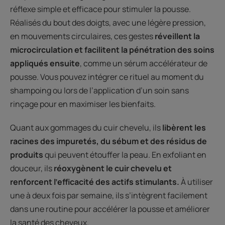
réflexe simple et efficace pour stimuler la pousse.
Réalisés du bout des doigts, avec une légère pression,
en mouvements circulaires, ces gestes
réveillent la
microcirculation et facilitent la pénétration des soins
appliqués ensuite
, comme un sérum accélérateur de
pousse. Vous pouvez intégrer ce rituel au moment du
shampoing ou lors de l’application d’un soin sans
rinçage pour en maximiser les bienfaits.
Quant aux gommages du cuir chevelu, ils
libèrent les
racines des impuretés, du sébum et des résidus de
produits
qui peuvent étouffer la peau. En exfoliant en
douceur, ils
réoxygènent le cuir chevelu et
renforcent l’efficacité des actifs stimulants.
À utiliser
une à deux fois par semaine, ils s’intègrent facilement
dans une routine pour accélérer la pousse et améliorer
la santé des cheveux.