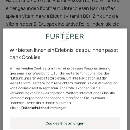
Hauptbestandteil des Haares – sowie für die Erhaltung
einer gesunden Kopfhaut. Unter diesen Nährstoffen
spielen Vitamine wie Biotin (Vitamin B8), Zink und die
Vitamine der B-Gruppe eine aktive Rolle, indem sie die
Zellregeneration und die Bildung der Haarfaser
unterstützen.
Wir bieten Ihnen ein Erlebnis, das zu Ihnen passt
Das hauseigene K85-Keratin von René Furterer wirkt
dank Cookies
von der Wurzel bis in die Spitzen. Es trägt dazu bei, die
Haarfaser zu stärken und gleichzeitig das Wachstum
Wir verwenden Cookies, um Ihnen eine bessere Personalisierung
(personalisierte Werbung, ...) und erweiterte Funktionen bei der
anzuregen. Durch die Kombination einer
Nutzung unserer Website zu bieten. Um Ihre Navigation auf der
Website fortzusetzen und zu erleichtern, können Sie die Verwendung
abwechslungsreichen Ernährung mit gezielten
von Cookies direkt akzeptieren. Andernfalls können Sie die
Nahrungsergänzungsmitteln geben Sie Ihrem Haar die
Verwendung von Cookies anpassen. Weitere Informationen über die
Verarbeitung personenbezogener Daten finden Sie in unserer
notwendigen Ressourcen, um von innen heraus stärker
Datenschutzrichtlinie, indem Sie unten
und schneller zu wachsen.
klicken:
Datenschutzbestimmungen
Wussten Sie schon? Proteine stehen im Zentrum
Cookies Einstellungen
dieses Aufbaus: Sie bilden die eigentliche Struktur der