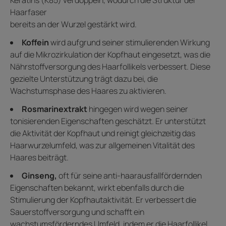
Keratins (K85) verdoppeln, wodurch die Struktur der
Haarfaser
bereits an der Wurzel gestärkt wird.
Koffein
wird aufgrund seiner stimulierenden Wirkung
auf die Mikrozirkulation der Kopfhaut eingesetzt, was die
Nährstoffversorgung des Haarfollikels verbessert. Diese
gezielte Unterstützung trägt dazu bei, die
Wachstumsphase des Haares zu aktivieren.
Rosmarinextrakt
hingegen wird wegen seiner
tonisierenden Eigenschaften geschätzt. Er unterstützt
die Aktivität der Kopfhaut und reinigt gleichzeitig das
Haarwurzelumfeld, was zur allgemeinen Vitalität des
Haares beiträgt.
Ginseng,
oft für seine anti-haarausfallfördernden
Eigenschaften bekannt, wirkt ebenfalls durch die
Stimulierung der Kopfhautaktivität. Er verbessert die
Sauerstoffversorgung und schafft ein
wachstumsförderndes Umfeld, indem er die Haarfollikel