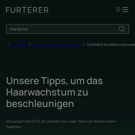
UNSERE
VERKAUFSS
Startseite
Was lässt die Haare wachsen?
Comment accélérer la pouss
Unsere Tipps, um das
Haarwachstum zu
beschleunigen
Aktualisiert am
03.07.26
, validiert von
unser Team von René Furterer-
Experten
.