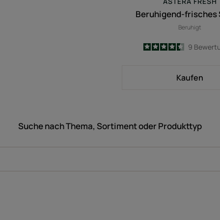
ASTERA FRESH
Beruhigend-frisches
Beruhigt
4.4
/
5
9
Bewert
-
Kaufen
Suche nach Thema, Sortiment oder Produkttyp