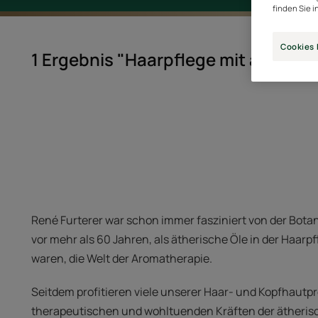
finden Sie i
Cookies 
1 Ergebnis "Haarpflege mit ätheris
René Furterer war schon immer fasziniert von der Botan
vor mehr als 60 Jahren, als ätherische Öle in der Haa
waren, die Welt der Aromatherapie.
Seitdem profitieren viele unserer Haar- und Kopfhautp
therapeutischen und wohltuenden Kräften der ätherisch