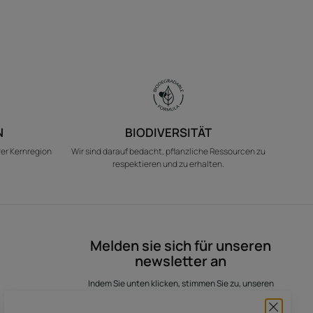
N
BIODIVERSITÄT
rer Kernregion
Wir sind darauf bedacht, pflanzliche Ressourcen zu
respektieren und zu erhalten.
Melden sie sich für unseren
newsletter an
Indem Sie unten klicken, stimmen Sie zu, unseren
Newsletter zu erhalten. Sie können sich jederzeit
wieder abmelden.