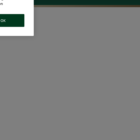
en
OK
end-