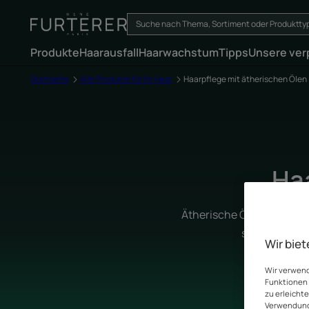
Produkte
Haarausfall
Haarwachstum
Tipps
Unsere ver
Startseite
Alle Produkte für Ihr Haar
Haarpflege mit ätherischen Ölen
Ha
Ätherische Öle sind das H
sie zum eine
Wir biet
Wir verwend
Funktionen 
zu erleicht
Verwendung