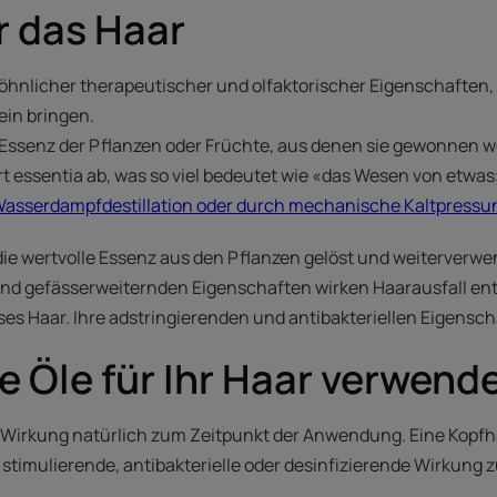
r das Haar
öhnlicher therapeutischer und olfaktorischer Eigenschaften, 
ein bringen.
 Essenz der Pflanzen oder Früchte, aus denen sie gewonnen 
rt essentia ab, was so viel bedeutet wie «das Wesen von etwas
asserdampfdestillation oder durch mechanische Kaltpress
e wertvolle Essenz aus den Pflanzen gelöst und weiterverwend
en und gefässerweiternden Eigenschaften wirken Haarausfall 
ses Haar. Ihre adstringierenden und antibakteriellen Eigensch
e Öle für Ihr Haar verwend
ze Wirkung natürlich zum Zeitpunkt der Anwendung. Eine Kopf
stimulierende, antibakterielle oder desinfizierende Wirkung 