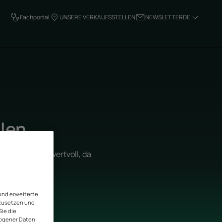
Fachportal
UNSERE VERKAUFSSTELLEN
NEWSLETTER
DE
len
sind äusserst wertvoll, da
ebnis bieten.
und erweiterte
tzusetzen und
Sie die
zogener Daten