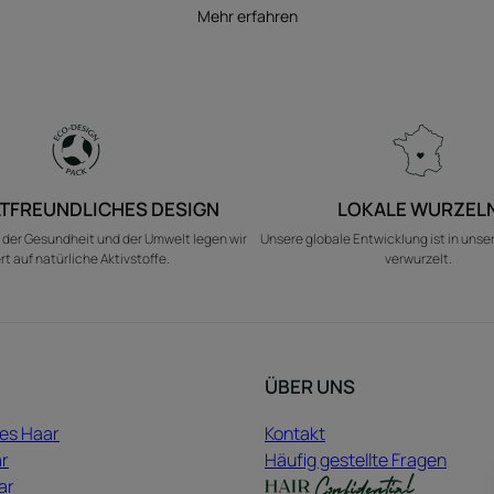
Mehr erfahren
TFREUNDLICHES DESIGN
LOKALE WURZEL
 der Gesundheit und der Umwelt legen wir
Unsere globale Entwicklung ist in unse
t auf natürliche Aktivstoffe.
verwurzelt.
ÜBER UNS
es Haar
Kontakt
r
Häufig gestellte Fragen
ar