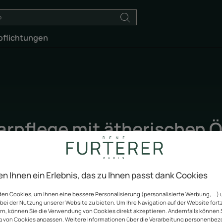
pflichtungen
arpflege mit ätherischen Ö
erzstück unserer Haarpflege. Diese natürlichen Inhaltsstoffe 
n sehr wirksam sind und zum anderen ein sinnliches Genusserl
en Ihnen ein Erlebnis, das zu Ihnen passt dank Cookies
en Cookies, um Ihnen eine bessere Personalisierung (personalisierte Werbung, ...) 
bei der Nutzung unserer Website zu bieten. Um Ihre Navigation auf der Website for
ern, können Sie die Verwendung von Cookies direkt akzeptieren. Andernfalls können 
 von Cookies anpassen. Weitere Informationen über die Verarbeitung personenbe