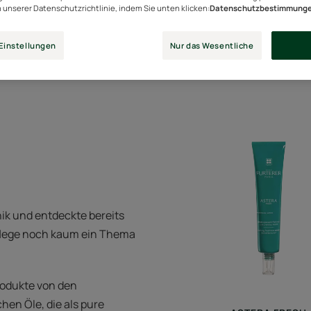
n unserer Datenschutzrichtlinie, indem Sie unten klicken:
Datenschutzbestimmung
Einstellungen
Nur das Wesentliche
chen Ölen"
Beruhig
frisches
Serum
ik und entdeckte bereits
rpflege noch kaum ein Thema
rodukte von den
en Öle, die als pure