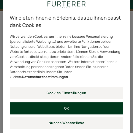
Wir bieten Ihnen ein Erlebnis, das zu Ihnen passt
2 Ergebnisse "Pre-Shampoo-Pflege"
dank Cookies
Astera
HEAD
Wir verwenden Cookies, um Ihnen eine bessere Personalisierung
-
SPA
(personalisierte Werbung, ...) und erweiterte Funktionen bei der
Nutzung unserer Website zu bieten. Um Ihre Navigation auf der
Beruhigendes
Complexe
Website fortzusetzen und zu erleichtern, können Sie die Verwendung
Konzentrat
5
von Cookies direkt akzeptieren. Andernfalls können Sie die
FRISCHE
–
Verwendung von Cookies anpassen. Weitere Informationen über die
Verarbeitung personenbezogener Daten finden Sie in unserer
&
Stimulierendes
Datenschutzrichtlinie, indem Sie unten
REINHEIT
Konzentrat
klicken:
Datenschutzbestimmungen
Cookies Einstellungen
HEAD SPA
HEAD SPA
Astera - Beruhigendes
HEAD SPA Complexe 5 –
Konzentrat FRISCHE &
Stimulierendes
OK
REINHEIT
Konzentrat
Nur das Wesentliche
4.9
/
5
56
4.7
/
5
240
-
-