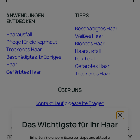
ANWENDUNGEN
TIPPS
ENTDECKEN
Beschädigtes Haar
Haarausfall
Weißes Haar
Pflege für die Kopfhaut
Blondes Haar
Trockenes Haar
Haarausfall
Beschädigtes, brüchiges
Kopfhaut
Haar
Gefärbtes Haar
Gefärbtes Haar
Trockenes Haar
ÜBER UNS
Kontakt
Häufig gestellte Fragen
Hier hören wir Ihnen zu: Sie erzählen uns Ihre
Das Wichtigste für Ihr Haar
Geschichte, und wir inspirieren Sie. Ihr Haar wächst
genauso wie Ihre Geschichten, Wünsche, Stimmungen
Erhalten Sie unsere Expertentipps und aktuelle