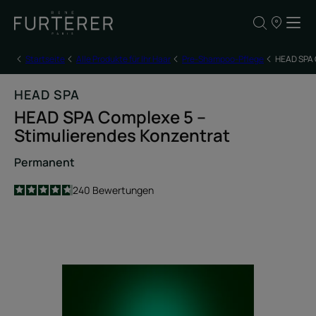
UNSERE
VERKAUFSS
Startseite
Alle Produkte für Ihr Haar
Pre-Shampoo-Pflege
HEAD SPA 
HEAD SPA
HEAD SPA Complexe 5 –
Stimulierendes Konzentrat
Permanent
4.7
/
5
240
Bewertungen
-