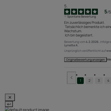
5
/
5
Spontane Bewertung
Ein zuverlässiges Produkt.

 Tatsächlich bemerkte ich einen Monat später ein erneutes 
Wachstum.

 Ich bin begeistert.
Bewertung vom
4.2.2026
, infolge
Lynette A.
Ursprünglich veröffentlicht auf
www
Me
Originalbewertung anzeigen
1
2
3
4