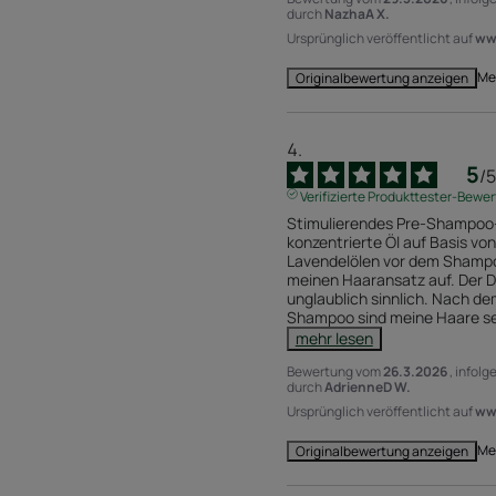
durch
NazhaA X.
Ursprünglich veröffentlicht auf
www
Me
Originalbewertung anzeigen
5
/
5
Verifizierte Produkttester-Bewe
Stimulierendes Pre-Shampoo-K
konzentrierte Öl auf Basis vo
Lavendelölen vor dem Shampo
meinen Haaransatz auf. Der Du
unglaublich sinnlich. Nach d
Shampoo sind meine Haare se
mehr lesen
Bewertung vom
26.3.2026
, infol
durch
AdrienneD W.
Ursprünglich veröffentlicht auf
www
Me
Originalbewertung anzeigen