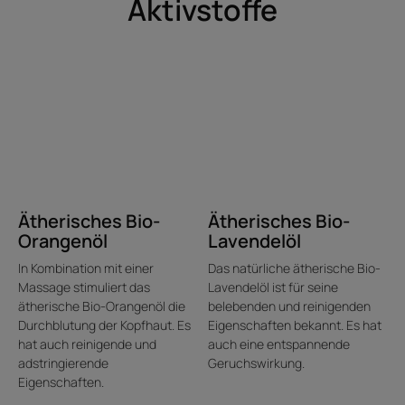
Aktivstoffe
Vorteil
Eine ultrakonzentrierte Pflege mit stimulierenden
ätherischen Ölen aus Orange und Lavendel aus
biologischem Anbau. Das goldfarbene Elixier vermittelt
beim Auftragen ein warmes Gefühl, ein Zeichen für die
Wirksamkeit der ätherischen Öle auf der Kopfhaut.
Ätherisches Bio-
Ätherisches Bio-
Orangenöl
Lavendelöl
Belebender, energieverleihender Duft mit entspannender
Kraft.
In Kombination mit einer
Das natürliche ätherische Bio-
Massage stimuliert das
Lavendelöl ist für seine
ätherische Bio-Orangenöl die
belebenden und reinigenden
Nutzen
Durchblutung der Kopfhaut. Es
Eigenschaften bekannt. Es hat
hat auch reinigende und
auch eine entspannende
• Stimuliert die Kopfhaut: Dieses stärkende Konzentrat
adstringierende
Geruchswirkung.
fördert die Mikrozirkulation durch Massage, kräftigt und
Eigenschaften.
bringt die Kopfhaut ins Gleichgewicht, erhöht die