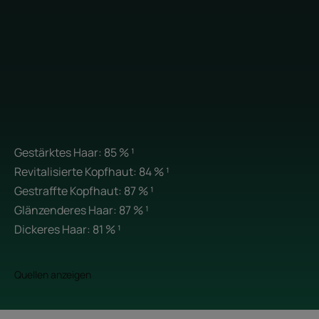
Bei einer Massage stimuliert dieses ikonische
Pflanzenkonzentrat mit belebendem Duft Ihre Sinne für einen
Moment des Wohlbefindens und der Entspannung.
Geruch des Inhalts
Belebender, energieverleihender Duft mit entspannender Kraft
* Gemäss dem OECD301B-Test.
Gestärktes Haar: 85 % ¹
Revitalisierte Kopfhaut: 84 % ¹
Gestraffte Kopfhaut: 87 % ¹
Glänzenderes Haar: 87 % ¹
Dickeres Haar: 81 % ¹
Quellen anzeigen