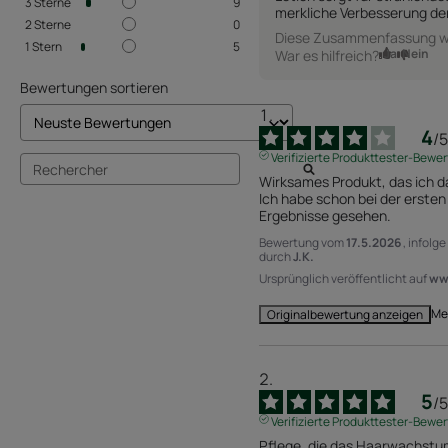
3
Sterne
9
merkliche Verbesserung de
2
Sterne
0
Diese Zusammenfassung wur
1
Stern
5
Ja
Nein
War es hilfreich?
Bewertungen sortieren
4
/
5
Verifizierte Produkttester-Bewe
Wirksames Produkt, das ich da
Ich habe schon bei der erst
Ergebnisse gesehen.
Bewertung vom
17.5.2026
, infolg
durch
J.K.
Ursprünglich veröffentlicht auf
www
Me
Originalbewertung anzeigen
5
/
5
Verifizierte Produkttester-Bewe
Pflege, die das Haarwachstum, 