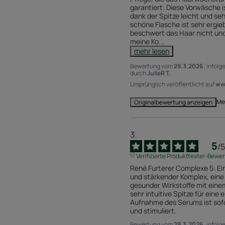
garantiert: Diese Vorwäsche ist
dank der Spitze leicht und seh
schöne Flasche ist sehr ergieb
beschwert das Haar nicht und z
meine Ko
...
mehr lesen
Bewertung vom
29.3.2026
, infol
durch
JulieR T.
Ursprünglich veröffentlicht auf
www
Me
Originalbewertung anzeigen
5
/
5
Verifizierte Produkttester-Bewe
René Furterer Complexe 5: Ein 
und stärkender Komplex, eine 
gesunder Wirkstoffe mit eine
sehr intuitive Spitze für eine
Aufnahme des Serums ist sofor
und stimuliert.
Bewertung vom
29.3.2026
, infol