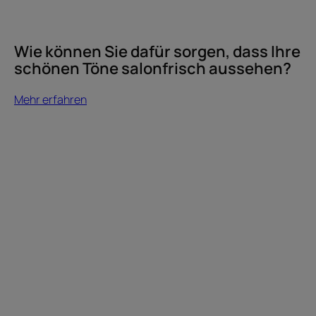
Wie können Sie dafür sorgen, dass Ihre
schönen Töne salonfrisch aussehen?
Mehr erfahren
Mehr
erfahren
Welches
Shampoo
eignet
sich
am
besten
für
coloriertes
Haar?