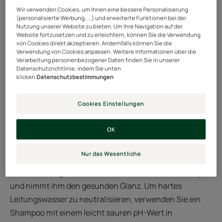
Wir verwenden Cookies, um Ihnen eine bessere Personalisierung
(personalisierte Werbung, ...) und erweiterte Funktionen bei der
Nutzung unserer Website zu bieten. Um Ihre Navigation auf der
Website fortzusetzen und zu erleichtern, können Sie die Verwendung
von Cookies direkt akzeptieren. Andernfalls können Sie die
Verwendung von Cookies anpassen. Weitere Informationen über die
Verarbeitung personenbezogener Daten finden Sie in unserer
Datenschutzrichtlinie, indem Sie unten
klicken:
Datenschutzbestimmungen
Cookies Einstellungen
Vorsicht vor kalkhaltigem Wasser,
OK
das zum Ausbleichen der Farbe
führen kann.
Nur das Wesentliche
Hartes Leitungswasser macht coloriertes Haar stumpf
und nimmt ihm den gesunden Glanz. Um hartes
Leitungswasser zu neutralisieren, verwenden Sie ein
Shampoo mit einem leicht sauren pH-Wert in