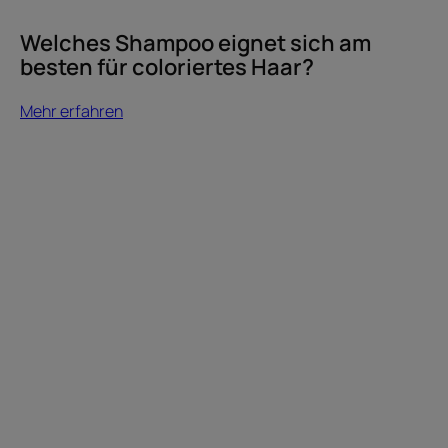
Welches Shampoo eignet sich am
besten für coloriertes Haar?
Mehr erfahren
Mehr
erfahren
Unser
Engagement
für
die
Verwendung
von
ätherischem
Bio-