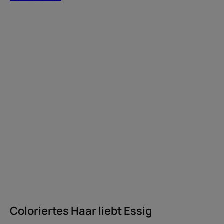
Mehr
erfahren
Coloriertes
Haar
liebt
Essig
Coloriertes Haar liebt Essig