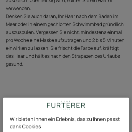
ausbleicht oder fleckig wird, sollten Sie ein Haaröl
verwenden.
Denken Sie auch daran, Ihr Haar nach dem Baden im
Meer oder in einem gechlorten Schwimmbad gründlich
auszuspülen. Vergessen Sie nicht, mindestens einmal
pro Woche eine Maske aufzutragen und 2 bis 5 Minuten
einwirken zu lassen. Sie frischt die Farbe auf, kräftigt
das Haar und hält es nach den Strapazen des Urlaubs
gesund.
Wir bieten Ihnen ein Erlebnis, das zu Ihnen passt
dank Cookies