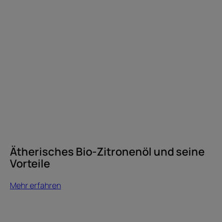
Ätherisches Bio-Zitronenöl und seine
Vorteile
Mehr erfahren
Mehr
erfahren
Wie