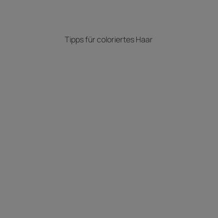
Tipps für coloriertes Haar
Mehr
erfahren
Ätherisches
Bio-
Zitronenöl
und
seine
Vorteile