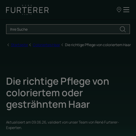
UNSERE
VERKAUFSS
Startseite
Coloriertes Haar
Die richtige Pflege von coloriertem Haar
Die richtige Pflege von
coloriertem oder
gesträhntem Haar
Aktualisiert am
09.06.26
, validiert von
unser Team von René Furterer-
Experten
.