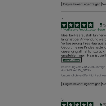
Me
Originalbewertung anzeigen
5
/
5
Verifizierte Produkttester-Bewe
Ideal bei Haarausfall: Ein her
langfristiger Anwendung werde
Verbesserung Ihres Haarausfal
Geburt meines Kindes hatte ic
dieser ging allmählich zurück
empfehlen; mein Haar ist viel 
mehr lesen
Bewertung vom
7.12.2025
, infolg
durch
Eliseb55_5015 N.
Ursprünglich veröffentlicht auf
www
Me
Originalbewertung anzeigen
5
/
5