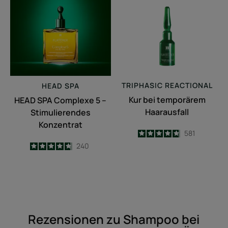
Complexe
temporärem
5
Haarausfall
–
Stimulierendes
Konzentrat
TRIPHASIC
REACTIONAL
HEAD SPA
Kur bei temporärem
HEAD SPA Complexe 5 –
Haarausfall
Stimulierendes
Konzentrat
4.8
/
5
581
-
4.7
/
5
240
-
Rezensionen zu Shampoo bei