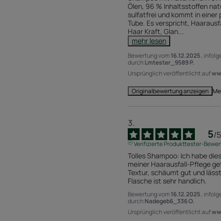
Ölen, 96 % Inhaltsstoffen natü
sulfatfrei und kommt in einer 
Tube. Es verspricht, Haarausf
Haar Kraft, Glan
...
mehr lesen
Bewertung vom
16.12.2025
, infol
durch
Lmtester_9589 P.
Ursprünglich veröffentlicht auf
www
Me
Originalbewertung anzeigen
5
/
5
Verifizierte Produkttester-Bewe
Tolles Shampoo: Ich habe di
meiner Haarausfall-Pflege ge
Textur, schäumt gut und lässt 
Flasche ist sehr handlich.
Bewertung vom
16.12.2025
, infol
durch
Nadegeb6_336 O.
Ursprünglich veröffentlicht auf
www