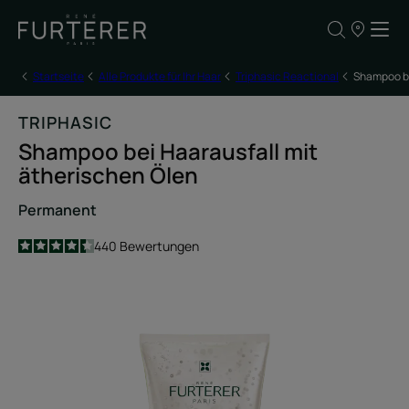
UNSERE
VERKAUFSS
Startseite
Alle Produkte für Ihr Haar
Triphasic Reactional
Shampoo be
TRIPHASIC
Shampoo bei Haarausfall mit
ätherischen Ölen
Permanent
4.4
/
5
440
Bewertungen
-