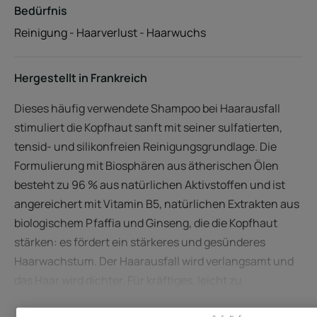
Bedürfnis
Reinigung - Haarverlust - Haarwuchs
Hergestellt in Frankreich
Dieses häufig verwendete Shampoo bei Haarausfall
stimuliert die Kopfhaut sanft mit seiner sulfatierten,
tensid- und silikonfreien Reinigungsgrundlage. Die
Formulierung mit Biosphären aus ätherischen Ölen
besteht zu 96 % aus natürlichen Aktivstoffen und ist
angereichert mit Vitamin B5, natürlichen Extrakten aus
biologischem Pfaffia und Ginseng, die die Kopfhaut
stärken: es fördert ein stärkeres und gesünderes
Haarwachstum. Der Haarausfall wird verlangsamt und
das Haar wird dichter. Für kräftiges, leicht zu
entwirrendes, weiches und glänzendes Haar. Shampoo