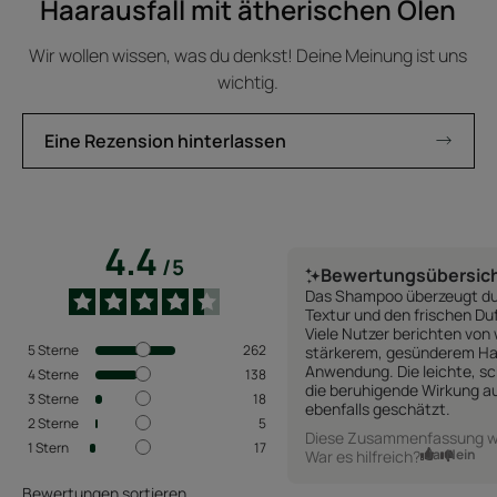
Haarausfall mit ätherischen Ölen
Wir wollen wissen, was du denkst! Deine Meinung ist uns
wichtig.
Eine Rezension hinterlassen
4.4
/
5
Bewertungsübersic
Das Shampoo überzeugt d
Textur und den frischen Du
Viele Nutzer berichten von
5
Sterne
262
stärkerem, gesünderem Ha
Anwendung. Die leichte, s
4
Sterne
138
die beruhigende Wirkung a
3
Sterne
18
ebenfalls geschätzt.
2
Sterne
5
Diese Zusammenfassung wur
1
Stern
17
Ja
Nein
War es hilfreich?
Bewertungen sortieren