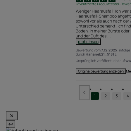
Verifizierte Produkttester-Bewe
Weniger Haarausfall: Ich war 
Haarausfall-Shampoo angeht, 
sowohl vor als auch nach der
Unterschied bemerkt. Ich find
Boden, in meiner Bürste oder s
und der Duft des 
...
mehr lesen
Bewertung vom
7.12.2025
, infolg
durch
Hananeb21_5181 L.
Ursprünglich veröffentlicht auf
www
Me
Originalbewertung anzeigen
1
2
3
4