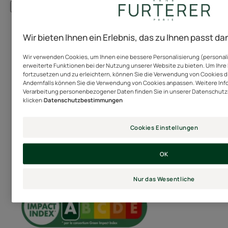
bei Haarausfall für Männer und Frauen.
Mehr sehen
Wir bieten Ihnen ein Erlebnis, das zu Ihnen passt d
EIN PAAR WORTE VON UNSEREM EXPERTEN
Wir verwenden Cookies, um Ihnen eine bessere Personalisierung (personalis
Sozio-ökologische
erweiterte Funktionen bei der Nutzung unserer Website zu bieten. Um Ihre 
Auswirkungen des Produkts
fortzusetzen und zu erleichtern, können Sie die Verwendung von Cookies di
Andernfalls können Sie die Verwendung von Cookies anpassen. Weitere Inf
Der Green Impact Index ist ein Instrument, das die
Verarbeitung personenbezogener Daten finden Sie in unserer Datenschutzri
ökologischen und gesellschaftlichen Auswirkungen von
klicken:
Datenschutzbestimmungen
Mit ihren Biosphären vereint
Kosmetika, Nahrungsergänzungsmitteln sowie Gesundheits-
und Familiengesundheitsprodukten anzeigt und auf der
diese charakteristische
Cookies Einstellungen
Methodik der AFNOR Spec 2215 basiert. Es wurde dank der
Formulierung von René Furterer
Mitwirkung von 22 Unternehmen, Verbänden und
Vereinigungen entwickelt und bewertet Ihre Produkte anhand
Technologie, Identität,
OK
von mehr als 50 Kriterien für noch mehr Transparenz!
Zum
Kompetenz und Sinnlichkeit in
Verständnis des Green Impact Index
einem einzigen Produkt.
Nur das Wesentliche