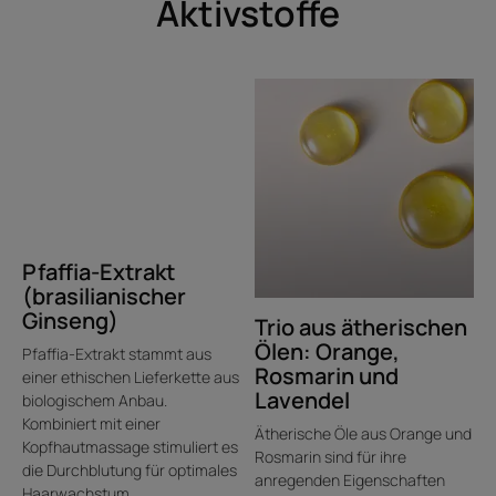
Aktivstoffe
Textur
Recycling
Vorteile der Textur
Eine ikonische Textur mit Biosphären, die wie Mikroschwämme
aussehen und 3 ätherische Öle enthalten. Sie platzen sanft aus
der Emulsion und geben ihre stimulierenden Eigenschaften
direkt an die Kopfhaut ab.
Pfaffia-Extrakt
Geruch des Inhalts
(brasilianischer
Ein frischer, botanischer Duft mit subtilen Zitrusnoten, um in eine
Ginseng)
Trio aus ätherischen
Welt der natürlichen, süßen Frische einzutreten.
Ölen: Orange,
Pfaffia-Extrakt stammt aus
Rosmarin und
*Verringerung des Haarausfalls durch Traktion im Durchschnitt bei 30
einer ethischen Lieferkette aus
Probanden nach 3-monatiger Anwendung des Shampoos.
Lavendel
biologischem Anbau.
**Gemäß dem OCDEB301B-Test.
Kombiniert mit einer
Ätherische Öle aus Orange und
Kopfhautmassage stimuliert es
Rosmarin sind für ihre
die Durchblutung für optimales
anregenden Eigenschaften
Haarwachstum.