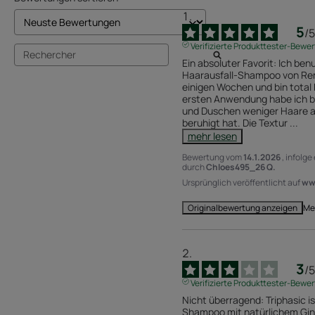
5
/
5
Verifizierte Produkttester-Bewe
Ein absoluter Favorit: Ich ben
Haarausfall-Shampoo von René
einigen Wochen und bin total 
ersten Anwendung habe ich be
und Duschen weniger Haare au
beruhigt hat. Die Textur 
...
mehr lesen
Bewertung vom
14.1.2026
, infolg
durch
Chloes495_26 Q.
Ursprünglich veröffentlicht auf
www
Me
Originalbewertung anzeigen
3
/
5
Verifizierte Produkttester-Bewe
Nicht überragend: Triphasic is
Shampoo mit natürlichem Gin