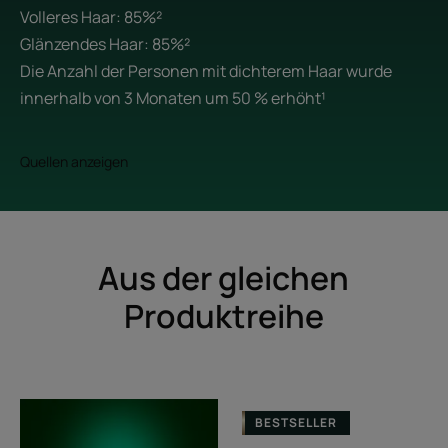
Volleres Haar: 85%²
Glänzendes Haar: 85%²
Die Anzahl der Personen mit dichterem Haar wurde
innerhalb von 3 Monaten um 50 % erhöht¹
Quellen anzeigen
Aus der gleichen
Produktreihe
HEAD
Kur
BESTSELLER
SPA
bei