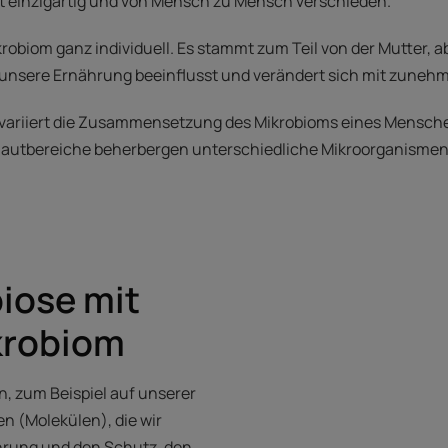
 einzigartig und von Mensch zu Mensch verschieden.
krobiom ganz individuell. Es stammt zum Teil von der Mutter, 
 unsere Ernährung beeinflusst und verändert sich mit zuneh
 variiert die Zusammensetzung des Mikrobioms eines Mensche
 Hautbereiche beherbergen unterschiedliche Mikroorganismen
iose mit
krobiom
n, zum Beispiel auf unserer
n (Molekülen), die wir
hrung und den Schutz, den