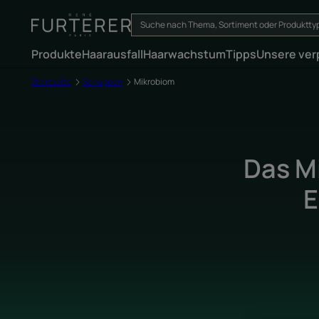
Produkte
Haarausfall
Haarwachstum
Tipps
Unsere ver
Startseite
Schuppen
Mikrobiom
Das M
E