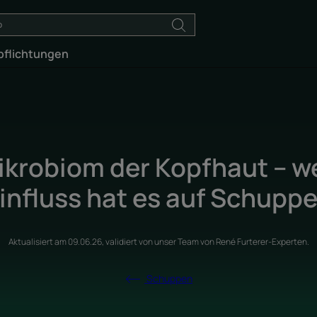
pflichtungen
ikrobiom der Kopfhaut – w
influss hat es auf Schupp
Aktualisiert am
09.06.26
, validiert von
unser Team von René Furterer-Experten
.
Schuppen