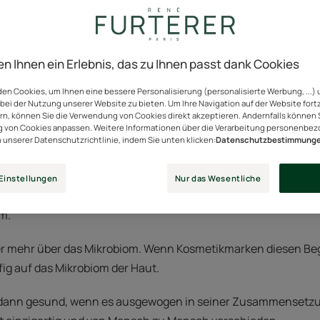
das Mikrobiom?
en Ihnen ein Erlebnis, das zu Ihnen passt dank Cookies
en Cookies, um Ihnen eine bessere Personalisierung (personalisierte Werbung, ...) 
bei der Nutzung unserer Website zu bieten. Um Ihre Navigation auf der Website for
s dem Griechischen, mikro bedeutet «klein» und bios heisst s
ern, können Sie die Verwendung von Cookies direkt akzeptieren. Andernfalls können 
 von Cookies anpassen. Weitere Informationen über die Verarbeitung personenbe
n unserer Datenschutzrichtlinie, indem Sie unten klicken:
Datenschutzbestimmung
das für jeden Einzelnen spezifisch ist. Sie setzt sich aus vers
mmen, die als Mikrobiota bezeichnet werden.
Einstellungen
Nur das Wesentliche
n wir ein Hautmikrobiom, ein Darmmikrobiom (auch Darmflora
om.
r mehr über das Mikrobiom. Wenn Kosmetikmarken diesen Beg
fig auf das Mikrobiom der Haut.
r dann gesund, wenn es ausgewogen in seiner Zusammensetzun