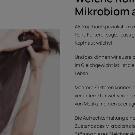
Mikrobiom 
Als Kopfhautspezialisten s
René Furterer sagte, dass 
Kopfhaut wächst.
Und das können wir ausre
im Gleichgewicht ist, ist d
Leben.
Mehrere Faktoren können d
verändern: Umweltverände
von Medikamenten oder agg
Die Aufrechterhaltung ein
Zustands des Mikrobioms is
Störung dieses Gleichgewi