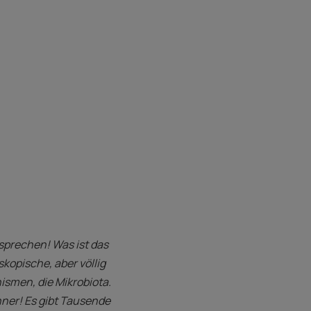
sprechen! Was ist das
kopische, aber völlig
ismen, die Mikrobiota.
hner! Es gibt Tausende