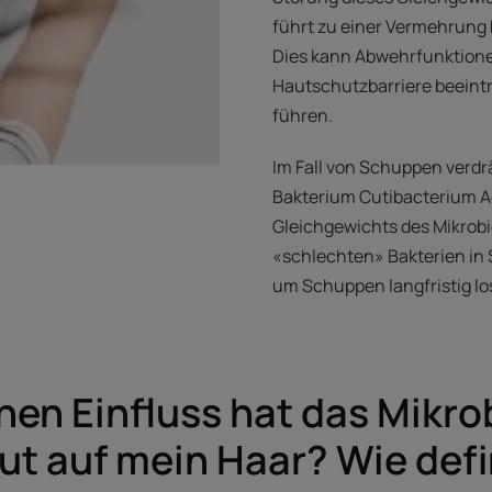
führt zu einer Vermehrung 
Dies kann Abwehrfunktione
Hautschutzbarriere beeint
führen.
Im Fall von Schuppen verdr
Bakterium Cutibacterium A
Gleichgewichts des Mikrobi
«schlechten» Bakterien in S
um Schuppen langfristig l
en Einfluss hat das Mikro
t auf mein Haar? Wie defi