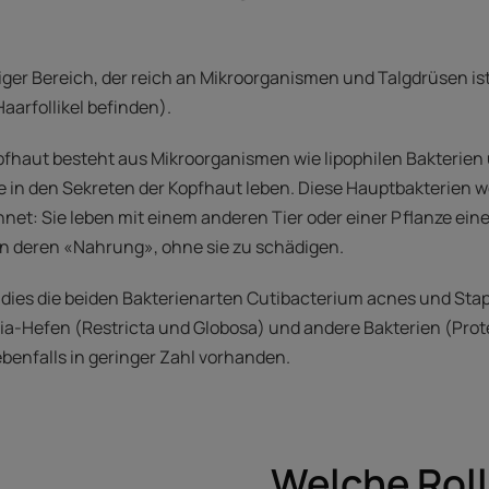
liger Bereich, der reich an Mikroorganismen und Talgdrüsen ist 
Haarfollikel befinden).
fhaut besteht aus Mikroorganismen wie lipophilen Bakterien 
 die in den Sekreten der Kopfhaut leben. Diese Hauptbakterien 
t: Sie leben mit einem anderen Tier oder einer Pflanze eine
 deren «Nahrung», ohne sie zu schädigen.
d dies die beiden Bakterienarten Cutibacterium acnes und St
ia-Hefen (Restricta und Globosa) und andere Bakterien (Pro
ebenfalls in geringer Zahl vorhanden.
Welche Roll