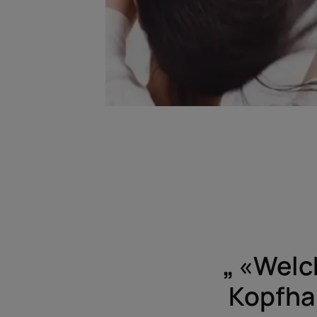
„
«Welch
Kopfhau