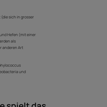
(die sich in grosser
und Hefen (mit einer
werden als
r anderen Art
aphylococcus
teobacteria und
e spielt das