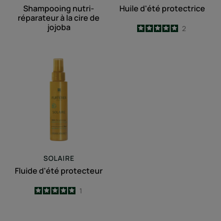
Shampooing nutri-
Huile d'été protectrice
réparateur à la cire de
jojoba
5
/
5
2
-
Fluide
d'été
protecteur
SOLAIRE
Fluide d'été protecteur
5
/
5
1
-