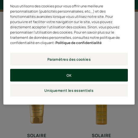
Nous utilisons des cookies pour vous offrir une meilleure
personnalisation (publicités personnalisées, etc...) et des
fonctionnalités avancées lorsque vous utilisez notre site. Pour
3 résultats pour "Solaire"
poursuivre et faciliter votre navigation sur le site, vous pouvez
directement accepter l'utilisation des cookies. Sinon, vous pouvez
personnaliser l'utilisation des cookies. Pour en savoir plus sur le
Pour protéger les cheveux exposés au soleil et les
traitement de données personnelles, consultez notre politique de
confidentialité en cliquant:
Politique de confidentialité
réparer en profondeur, le rituel SOLAIRE est idéal. L'huile
de Sésame associée aux filtres UV protègent les
Paramètres des cookies
cheveux des agressions du soleil, du sel et du chlore.
Shampooing
Huile
OK
nutri-
d'été
réparateur
protectrice
Uniquement les essentiels
à
la
cire
de
jojoba
SOLAIRE
SOLAIRE