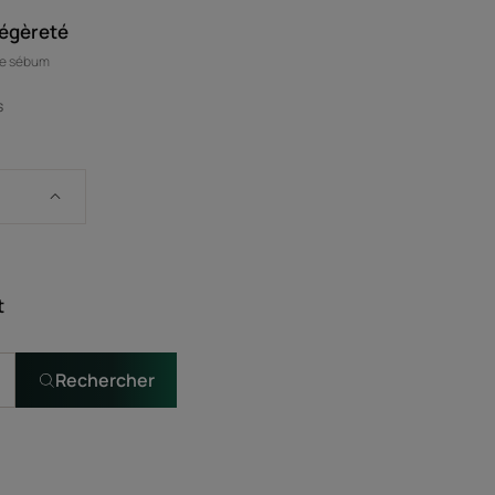
légèreté
 de sébum
s
t
Rechercher