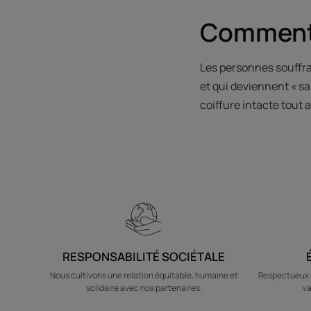
Comment 
Les personnes souffra
et qui deviennent « sa
coiffure intacte tout 
RESPONSABILITÉ SOCIÉTALE
Nous cultivons une relation équitable, humaine et
Respectueux d
solidaire avec nos partenaires.
va