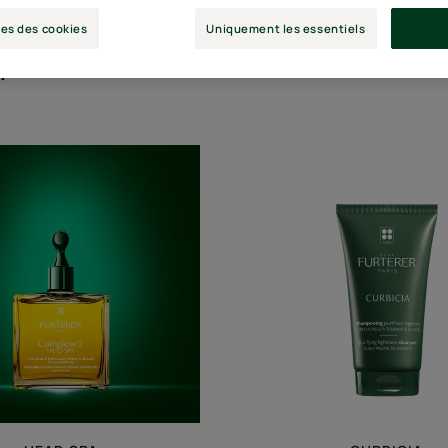
es des cookies
Uniquement les essentiels
"
HEAD
Shampo
SPA
purifiant
Complexe
légèreté
5
-
Concentré
stimulant