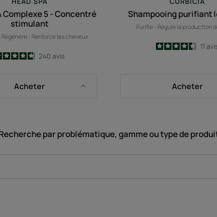
HEAD SPA
CURBICIA
 Complexe 5 - Concentré
Shampooing purifiant 
stimulant
Purifie - Régule la production
 - Régénère - Renforce les cheveux
4.5
/
5
11
avi
4.7
/
5
240
avis
-
-
Acheter
Acheter
Recherche par problématique, gamme ou type de produi