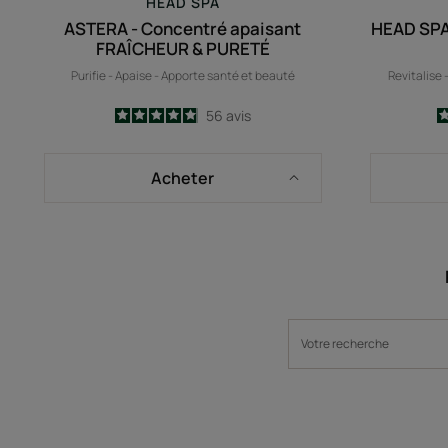
HEAD SPA
ASTERA - Concentré apaisant
HEAD SPA
FRAÎCHEUR & PURETÉ
Purifie - Apaise - Apporte santé et beauté
Revitalise
4.9
/
5
56
avis
-
Acheter