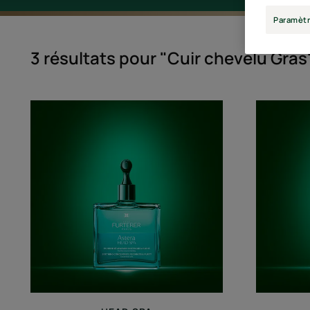
Paramètr
3 résultats pour "Cuir chevelu Gras
ASTERA
-
Concentré
apaisant
FRAÎCHEUR
&
PURETÉ