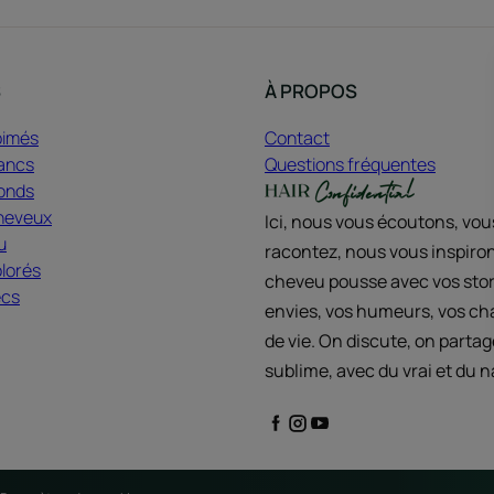
S
À PROPOS
bimés
Contact
ancs
Questions fréquentes
onds
heveux
Ici, nous vous écoutons, vo
u
racontez, nous vous inspiron
lorés
cheveu pousse avec vos stor
ecs
envies, vos humeurs, vos c
de vie. On discute, on partag
sublime, avec du vrai et du n