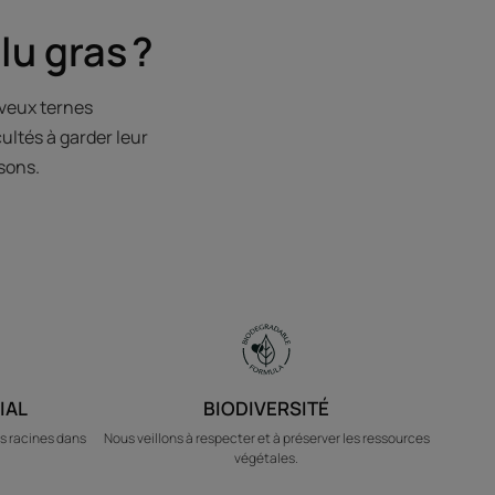
u gras ?
eveux ternes
ultés à garder leur
sons.
IAL
BIODIVERSITÉ
s racines dans
Nous veillons à respecter et à préserver les ressources
végétales.