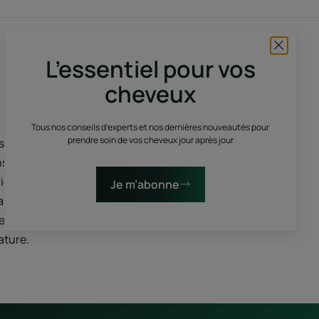
Abonnez-vous à notre
L’essentiel pour vos
newsletter
cheveux
Recevez nos conseils avisés, nos nouveautés
exclusifs, nos offres privilégiés... Vous y trouverez
tout pour prendre soin de vos cheveux !
Tous nos conseils d’experts et nos dernières nouveautés pour
prendre soin de vos cheveux jour après jour
us nous
s. Le
S'inscrire à la newsletter
ies, vos
Je m’abonne
hangements
e, on
ature.