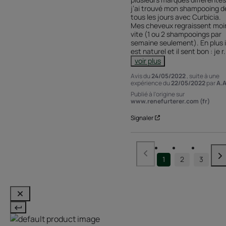
j’ai trouvé mon shampooing de
tous les jours avec Curbicia. 
Mes cheveux regraissent moin
vite (1 ou 2 shampooings par 
semaine seulement). En plus il
est naturel et il sent bon : je r
.
voir plus
Avis du
24/05/2022
, suite à une
expérience du
22/05/2022
par
A.A
Publié à l'origine sur
www.renefurterer.com (fr)
Signaler
1
2
3