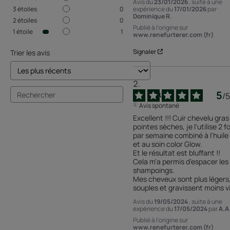
Avis du
23/01/2026
, suite à une
expérience du
17/01/2026
par
3
étoiles
0
Dominique R.
2
étoiles
0
Publié à l'origine sur
1
étoile
1
www.renefurterer.com (fr)
Signaler
Trier les avis
5
/
5
Avis spontané
Excellent !!! Cuir chevelu gras 
pointes sèches, je l'utilise 2 foi
par semaine combiné à l'huile 
et au soin color Glow.

Et le résultat est bluffant !!

Cela m'a permis d'espacer les 
shampoings.

Mes cheveux sont plus légers,
souples et gravissent moins vi
Avis du
19/05/2024
, suite à une
expérience du
17/05/2024
par
A.A
Publié à l'origine sur
www.renefurterer.com (fr)