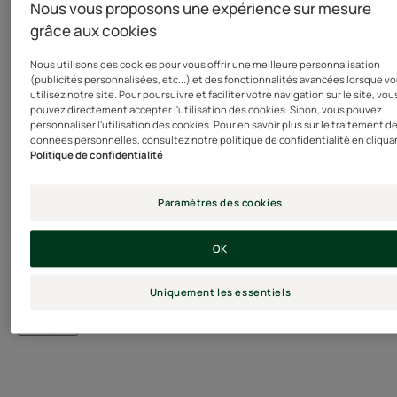
Nous vous proposons une expérience sur mesure
Fabriqué en France
grâce aux cookies
Ce shampooing purifiant destiné aux cuirs chevelus à
Nous utilisons des cookies pour vous offrir une meilleure personnalisation
tendance grasse élimine en douceur l'excès de sébum
(publicités personnalisées, etc...) et des fonctionnalités avancées lorsque v
utilisez notre site. Pour poursuivre et faciliter votre navigation sur le site, vou
pour aider les cheveux à retrouver fraîcheur et légèreté.
pouvez directement accepter l'utilisation des cookies. Sinon, vous pouvez
Formulé à base d'actifs 100% naturels, il associe l'extrait
personnaliser l'utilisation des cookies. Pour en savoir plus sur le traitement d
données personnelles, consultez notre politique de confidentialité en cliqua
de Curbicia aux huiles essentielles assainissantes et
Politique de confidentialité
aromatiques de Girofle, de Thym, de Romarin et
d'Orange pour purifier le cuir chevelu et normaliser la
Paramètres des cookies
production de sébum afin d'espacer les shampoings et
d'aider la chevelure à retrouver toute sa beauté. 83%
OK
d'ingrédients d'origine naturelle, sans silicones, sans
tensio-actifs sulfatés.
Uniquement les essentiels
Voir plus
Avantages
Riche en huiles essentielles de Girofle, Thym, Romarin et