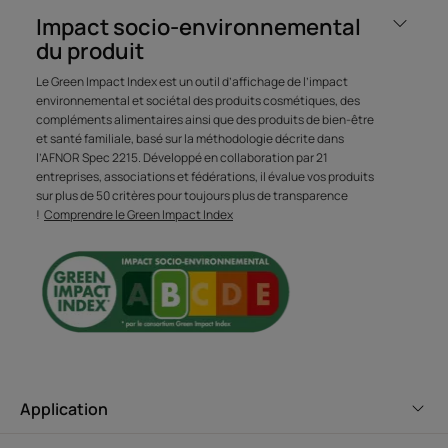
Orange aux vertus purifiantes et en extrait d'origine
Impact socio-environnemental
naturelle de Curbicia, ce shampoing anti-sébum agit tout
du produit
en naturalité.
Le Green Impact Index est un outil d’affichage de l’impact
environnemental et sociétal des produits cosmétiques, des
Bénéfices
compléments alimentaires ainsi que des produits de bien-être
et santé familiale, basé sur la méthodologie décrite dans
Purifie et nettoie en douceur : lave et assainit les cheveux
l’AFNOR Spec 2215. Développé en collaboration par 21
et le cuir chevelu, élimine en douceur l'excès de sébum.
entreprises, associations et fédérations, il évalue vos produits
sur plus de 50 critères pour toujours plus de transparence
Régule la production de sébum : les cheveux regraissent
!
Comprendre le Green Impact Index
moins vite, la fréquence des shampoings peut être
espacée.
Aide les cheveux à retrouver leur légèreté : durablement
assainie, la chevelure est fraîche et légère.
Texture
Recyclage
Application