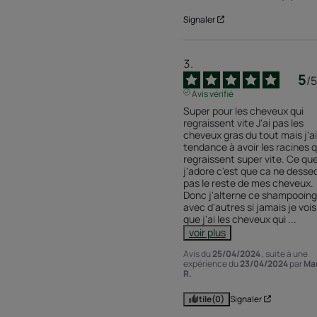
Signaler
5
/
5
Avis vérifié
Super pour les cheveux qui 
regraissent vite J'ai pas les 
cheveux gras du tout mais j'ai 
tendance à avoir les racines qu
regraissent super vite. Ce que
j'adore c'est que ca ne dessec
pas le reste de mes cheveux. 
Donc j'alterne ce shampooing 
avec d'autres si jamais je vois 
que j'ai les cheveux qui 
...
voir plus
Avis du
25/04/2024
, suite à une
expérience du
23/04/2024
par
Mar
R.
Utile
(0)
Signaler