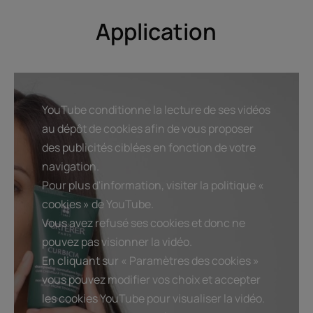
Application
Avantage de la texture
Mousse fine et onctueuse.
Senteur du contenu
Parfum frais acidulé aux huiles essentielles.
YouTube conditionne la lecture de ses vidéos
*En France
au dépôt de cookies afin de vous proposer
*Selon test OCDE301B.
des publicités ciblées en fonction de votre
navigation.
Pour plus d'information, visiter la politique «
cookies » de YouTube.
Vous avez refusé ses cookies et donc ne
pouvez pas visionner la vidéo.
En cliquant sur « Paramètres des cookies »
vous pouvez modifier vos choix et accepter
les cookies YouTube pour visualiser la vidéo.