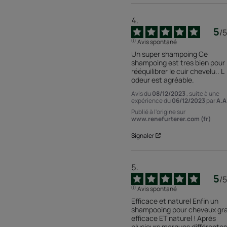
5
/
5
Avis spontané
Un super shampoing Ce 
shampoing est tres bien pour 
rééquilibrer le cuir chevelu.. L 
odeur est agréable.
Avis du
08/12/2023
, suite à une
expérience du
06/12/2023
par
A.A
Publié à l'origine sur
www.renefurterer.com (fr)
Signaler
5
/
5
Avis spontané
Efficace et naturel Enfin un 
shampooing pour cheveux gra
efficace ET naturel ! Après 
plusieurs marques différentes,