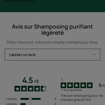
Afficher les sources
Avis sur Shampooing purifiant
légèreté
Dites-nous tout, votre avis compte vraiment pour nous.
Laisser un avis
4.5
/
5
5
/
5
Avis spontané
Très bon shampoing pour les 
5
étoiles
8
cheveux gras et fins
4
étoiles
2