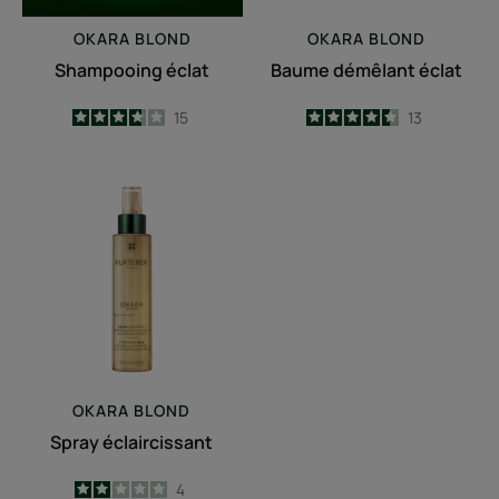
OKARA
BLOND
OKARA
BLOND
Shampooing éclat
Baume démêlant éclat
3.7
/
5
15
4.5
/
5
13
-
-
Spray
éclaircissant
OKARA
BLOND
Spray éclaircissant
2
/
5
4