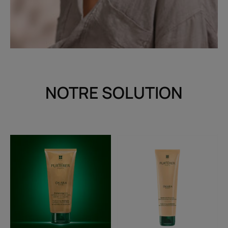
NOTRE SOLUTION
Shampooing
Baume
éclat
démêlant
éclat