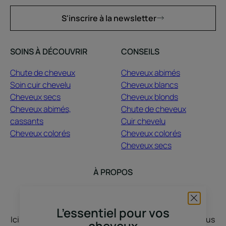
S'inscrire à la newsletter
SOINS À DÉCOUVRIR
CONSEILS
Chute de cheveux
Cheveux abimés
Soin cuir chevelu
Cheveux blancs
Cheveux secs
Cheveux blonds
Cheveux abimés,
Chute de cheveux
cassants
Cuir chevelu
Cheveux colorés
Cheveux colorés
Cheveux secs
À PROPOS
Contact
Questions fréquentes
L’essentiel pour vos
Ici, nous vous écoutons, vous nous racontez, nous vous
cheveux