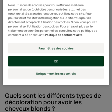
Nous utilisons des cookies pour vous offrir une meilleure
quotidien.
personnalisation (publicités personnalisées, etc...) et des
fonctionnalités avancées lorsque vous utilisez notre site. Pour
Ces soins sont importants pour sublimer la blondeur
poursuivre et faciliter votre navigation sur le site, vous pouvez
directement accepter l'utilisation des cookies. Sinon, vous pouvez
originelle, accentuer les reflets et maintenir la brillance
personnaliser l'utilisation des cookies. Pour en savoir plus sur le
traitement de données personnelles, consultez notre politique de
des cheveux blonds naturels.
confidentialité en cliquant:
Politique de confidentialité
Dans le cas de cheveux blonds décolorés, les soins sont
Paramètres des cookies
nécessaires pour conserver une coloration blonde
lumineuse et pour réparer les cheveux à la suite des
OK
dégâts causés par une éventuelle décoloration.
Uniquement les essentiels
Quels sont les différents types de
décoloration pour avoir les
cheveux blonds ?