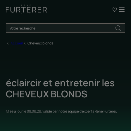
NOS
POINTS
DE
VENTE
Accueil
Cheveux blonds
éclaircir et entretenir les
CHEVEUX BLONDS
Mise à jour le
09.06.26
, validé par
notre équipe d'experts René Furterer
.