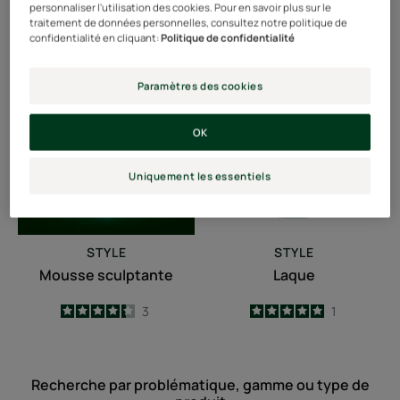
personnaliser l'utilisation des cookies. Pour en savoir plus sur le
5
/
5
1
3.8
/
5
8
traitement de données personnelles, consultez notre politique de
-
-
confidentialité en cliquant:
Politique de confidentialité
Mousse
Laque
Paramètres des cookies
sculptante
OK
Uniquement les essentiels
STYLE
STYLE
Mousse sculptante
Laque
4.3
/
5
3
5
/
5
1
-
-
Recherche par problématique, gamme ou type de