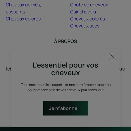
Cheveux abimés,
Chute de cheveux
cassants
Cuir chevelu
Cheveux colorés
Cheveux colorés
Cheveux secs
À PROPOS
Contact
Questions fréquentes
L’essentiel pour vos
Ici, nous vous écoutons, vous nous racontez, nous vous
cheveux
inspirons. Le cheveu pousse avec vos stories, vos
envies, vos humeurs, vos changements de vie. On
Tous nos conseils d’experts et nos dernières nouveautés
pour prendre soin de vos cheveux jour après jour
discute, on partage, on sublime, avec du vrai et du
nature.
Je m’abonne