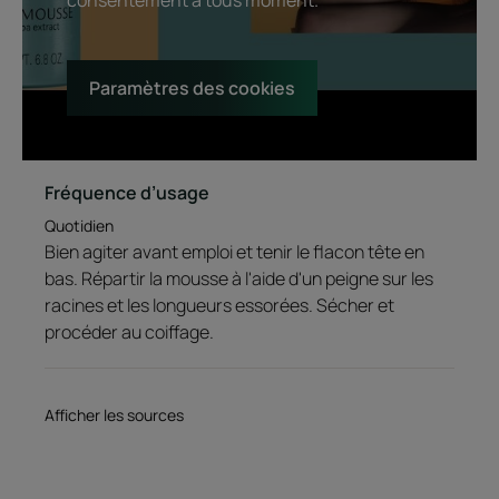
cheveux de la déshydratation et préserve leur beauté
Fini naturel et invisible : sans effet carton.
Paramètres des cookies
Texture
Environnement
Fréquence d’usage
Avantage de la texture
Quotidien
Une mousse aérienne sans silicone au fini invisible pour définir
Bien agiter avant emploi et tenir le flacon tête en
les boucles et facilité le brushing.
bas. Répartir la mousse à l'aide d'un peigne sur les
Senteur du contenu
racines et les longueurs essorées. Sécher et
procéder au coiffage.
Un accord hespéridé vert aux notes de gingembre, qui laisse
place aux notes de fruits d'eau qui viennent se fondre dans un
bouquet floral.
Afficher les sources