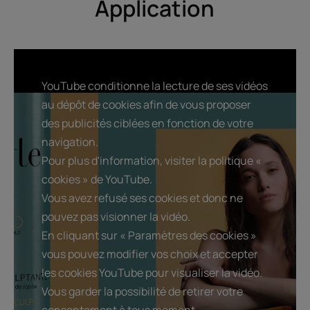
Application
apporte un volume longue
durée naturel à la chevelure et
dessine les boucles.
YouTube conditionne la lecture de ses vidéos
au dépôt de cookies afin de vous proposer
des publicités ciblées en fonction de votre
Avantages
navigation.
Formule-soin coiffante, cette mousse cheveux à l'extrait
Pour plus d'information, visiter la politique «
végétal de Jojoba apporte un volume naturel longue
cookies » de YouTube.
durée à la coiffure et facilite sa mise en forme, tout en
Vous avez refusé ses cookies et donc ne
hydratant la fibre capillaire.
pouvez pas visionner la vidéo.
En cliquant sur « Paramètres des cookies »
Bénéfices
vous pouvez modifier vos choix et accepter
Offre naturellement volume et tenue : sublime les
les cookies YouTube pour visualiser la vidéo.
brushings, définit les boucles.
Vous garder la possibilité de retirer votre
Formule-soin coiffante sans silicone : protège les
consentement à tous moment.