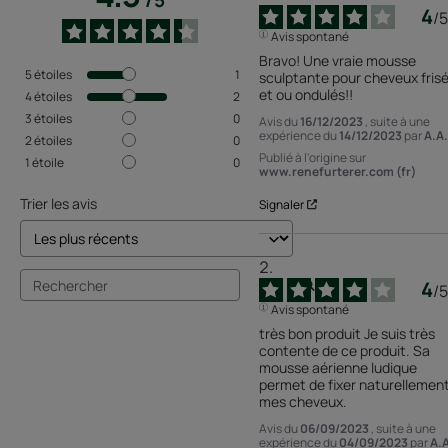
/
5
4
/
5
Avis spontané
Bravo! Une vraie mousse 
5
étoiles
1
sculptante pour cheveux frisé
et ou ondulés!!
4
étoiles
2
3
étoiles
0
Avis du
16/12/2023
, suite à une
expérience du
14/12/2023
par
A.A.
2
étoiles
0
Publié à l'origine sur
1
étoile
0
www.renefurterer.com (fr)
Trier les avis
Signaler
4
/
5
Avis spontané
très bon produit Je suis très 
contente de ce produit. Sa 
mousse aérienne ludique 
permet de fixer naturellement
mes cheveux.
Avis du
06/09/2023
, suite à une
expérience du
04/09/2023
par
A.A