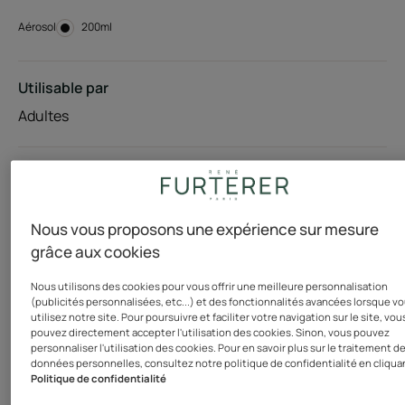
Aérosol
Aérosol
200ml
Utilisable par
Adultes
Type de cheveux
Cheveux normaux - Cheveux fins - plats - sans volume -
Tous types de cheveux - Soins sans silicone
Nous vous proposons une expérience sur mesure
grâce aux cookies
Besoin
Nous utilisons des cookies pour vous offrir une meilleure personnalisation
(publicités personnalisées, etc...) et des fonctionnalités avancées lorsque v
Volume - Sculptant
utilisez notre site. Pour poursuivre et faciliter votre navigation sur le site, vou
pouvez directement accepter l'utilisation des cookies. Sinon, vous pouvez
personnaliser l'utilisation des cookies. Pour en savoir plus sur le traitement d
données personnelles, consultez notre politique de confidentialité en cliqua
Fabriqué en France
Politique de confidentialité