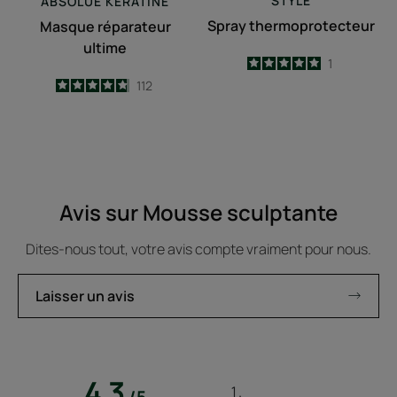
STYLE
ABSOLUE KERATINE
Spray thermoprotecteur
Masque réparateur
ultime
5
/
5
1
-
4.8
/
5
112
-
Avis sur Mousse sculptante
Dites-nous tout, votre avis compte vraiment pour nous.
Laisser un avis
4.3