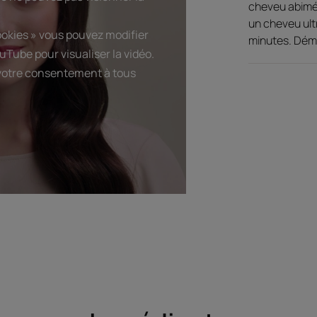
cheveu abimé 
un cheveu ultr
ookies » vous pouvez modifier
Avantage de la textu
minutes. Dém
uTube pour visualiser la vidéo.
Une galénique légère qu
r votre consentement à tous
pour le réparer sans l'al
Senteur du contenu
Mélange irrésistible de n
orientales