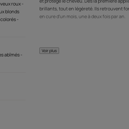
et protège le cheveu. Dès la première appl
veux roux -
brillants, tout en légèreté. Ils retrouvent f
ux blonds
en cure d'un mois, une à deux fois par an.
colorés -
Voir plus
ès abîmés -
LE MOT DE
Une formule ultra
Kératine Végétal
pas le 