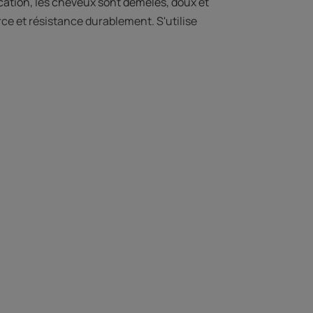
ication, les cheveux sont démêlés, doux et
orce et résistance durablement. S'utilise
 L’EXPERT
-réparatrice à la
e qui n'alourdit
cheveu.