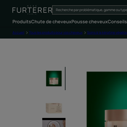
Produits
Chute de cheveux
Pousse cheveux
Conseils
Accueil
Tous les produits pour vos cheveux
Soins à la kératine végéta