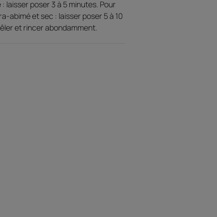
: laisser poser 3 à 5 minutes. Pour
a-abimé et sec : laisser poser 5 à 10
re
êler et rincer abondamment.
i fusionne avec le cheveu
ourdir
otes fruitées, fleuries et