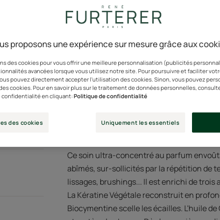
Actifs 100% d'origin
us proposons une expérience sur mesure grâce aux cook
Tube
Tube
100ml
Pot
Pot
200ml
ns des cookies pour vous offrir une meilleure personnalisation (publicités personnali
ionnalités avancées lorsque vous utilisez notre site. Pour poursuivre et faciliter vot
 vous pouvez directement accepter l'utilisation des cookies. Sinon, vous pouvez pers
n des cookies. Pour en savoir plus sur le traitement de données personnelles, consult
Point de ven
 confidentialité en cliquant:
Politique de confidentialité
es des cookies
Uniquement les essentiels
Ce soin ultra-concentré au parfum envoût
abîmés, sur-sollicités par la répétition de 
lissages, brushings... Il est enrichi de trois
La Kératine Végétale reconstruit en profon
Biocymentine scelle les écailles. L'huile de 