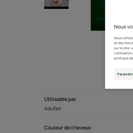
Nous vo
Nous utiliso
et des fonct
sur le site,
l'utilisatio
politique de
Paramètr
Utilisable par
Adultes
Couleur de cheveux