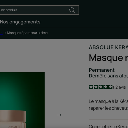
Nos engagements
le
Masque réparateur ultime
ABSOLUE KER
Masque r
Permanent
Démêle sans alou
4.8
/
5
112
avis
-
Le masque à la Kér
réparer les cheveu
Concentré en Kérat