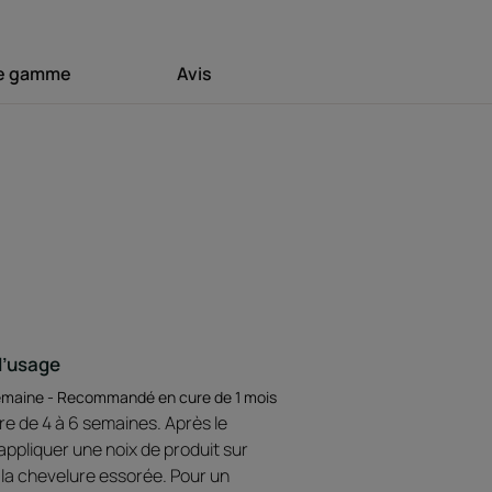
me gamme
Avis
ante fluide, qui répare les cheveux sur-
s, dans le cadre d'une « cure renaissance »
e naturelle.
r les cheveux abimés sans les alourdir.
x et faciles à coiffer, tout en légèreté
d’usage
ieuse du masque possède un parfum
 semaine - Recommandé en cure de 1 mois
e.
ure de 4 à 6 semaines. Après le
ppliquer une noix de produit sur
 la chevelure essorée. Pour un
Environnement