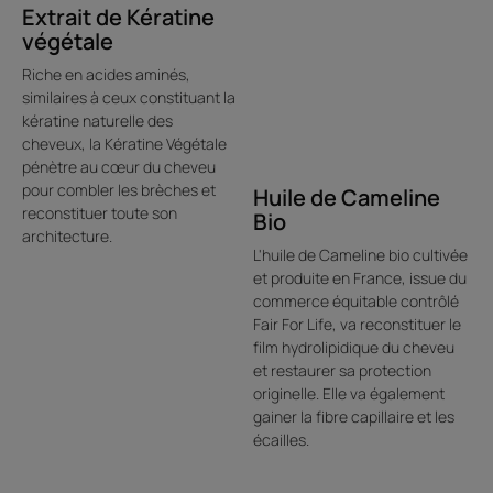
Extrait de Kératine
Une galénique inédite sans
végétale
silicone qui répare les pointes
Riche en acides aminés,
en profondeur sans aucun fini
similaires à ceux constituant la
gras.
kératine naturelle des
cheveux, la Kératine Végétale
pénètre au cœur du cheveu
pour combler les brèches et
Huile de Cameline
reconstituer toute son
Bio
architecture.
Bénéfices
L'huile de Cameline bio cultivée
et produite en France, issue du
• Répare immédiatement et durablement : triple action
commerce équitable contrôlé
ciblée sur les pointes - répare et prévient les fourches,
Fair For Life, va reconstituer le
rescelle les brèches.
film hydrolipidique du cheveu
et restaurer sa protection
• Protège les pointes de la chaleur : sous l'action du
originelle. Elle va également
pellicer, le sérum possède un effet thermoprotecteur
gainer la fibre capillaire et les
jusqu'à 220°c et 40 passages de fer à lisser.
écailles.
• Sensorialité inédite : texture transformable gel-en-huile
légère et délicieusement parfumée. Ne colle pas, ne laisse