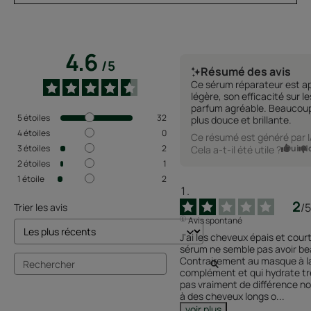
4.6
/
5
Résumé des avis
Ce sérum réparateur est ap
légère, son efficacité sur 
parfum agréable. Beaucoup
5
étoiles
32
plus douce et brillante.
4
étoiles
0
Ce résumé est généré par 
Oui
N
3
étoiles
2
Cela a-t-il été utile ?
2
étoiles
1
1
étoile
2
2
/
5
Trier les avis
Avis spontané
J'ai les cheveux épais et cou
sérum ne semble pas avoir bea
Contrairement au masque à la k
complément et qui hydrate trè
pas vraiment de différence no
à des cheveux longs o
...
voir plus