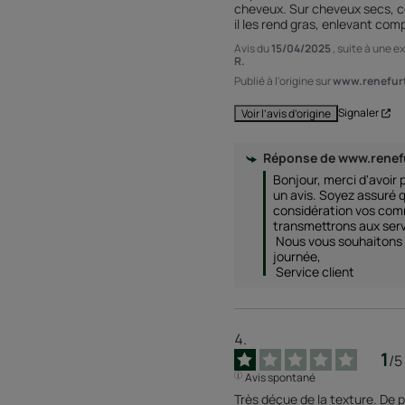
cheveux. Sur cheveux secs, com
il les rend gras, enlevant comp
Avis du
15/04/2025
, suite à une 
R.
Publié à l'origine sur
www.renefurt
Signaler
Voir l’avis d’origine
Réponse de
www.renef
Bonjour, merci d'avoir p
un avis. Soyez assuré 
considération vos comm
transmettrons aux serv
 Nous vous souhaitons une merveilleuse 
journée,

 Service client
1
/
5
Avis spontané
Très déçue de la texture. De 