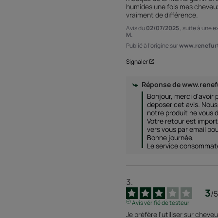
humides une fois mes cheveux
vraiment de différence.
Avis du
02/07/2025
, suite à une 
M.
Publié à l'origine sur
www.renefurt
Signaler
Réponse de
www.renef
Bonjour, merci d'avoir p
déposer cet avis. Nou
notre produit ne vous d
Votre retour est impor
vers vous par email pour
Bonne journée, 

Le service consommat
3
/
5
Avis vérifié de testeur
Je préfère l'utiliser sur chev