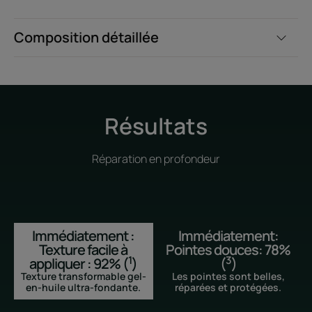
aucun effet gras sur les cheveux.
Composition détaillée
Texture
Environnement
Avantage de la texture
Résultats
Galénique inédite transformable gel-en-huile, absorbée
instantanément.
Réparation en profondeur
Immédiatement :
Immédiatement:
Texture facile à
Pointes douces: 78%
1
3
appliquer : 92% (
)
(
)
Texture transformable gel-
Les pointes sont belles,
en-huile ultra-fondante.
réparées et protégées.