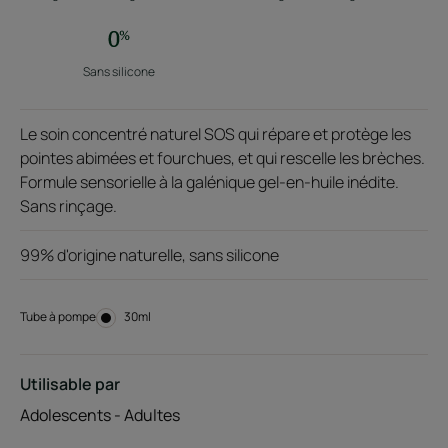
Sans silicone
Le soin concentré naturel SOS qui répare et protège les
pointes abimées et fourchues, et qui rescelle les brèches.
Formule sensorielle à la galénique gel-en-huile inédite.
Sans rinçage.
99% d'origine naturelle, sans silicone
Tube à pompe
Tube
30ml
à
pompe
Utilisable par
Adolescents - Adultes