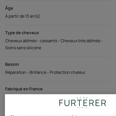
Âge
À partir de 13 an(s)
Type de cheveux
Cheveux abîmés - cassants - Cheveux très abîmés -
Soins sans silicone
Besoin
Réparation - Brillance - Protection chaleur
Fabriqué en France
Ce sérum réparateur sans rinçage pour pointes
abimées comble les brèches et limite la formation des
fourches. Au cœur de sa formule 99% naturelle, le