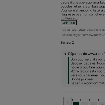
cadre d'une opération marketin
bouclés, et je fais un balayage 
J'utilise le shampoing Astera q
n'agresse pas mon cuir chevelu
coiffeuse 
...
voir plus
Avis du
14/01/2025
, suite à une e
Publié à l'origine sur
www.renefurt
Signaler
Réponse de
www.renef
Bonjour, merci d'avoir p
déposer cet avis. Nou
notre produit ne vous d
Votre retour est impor
vers vous par email pour
Bonne journée, 

Le service consommat