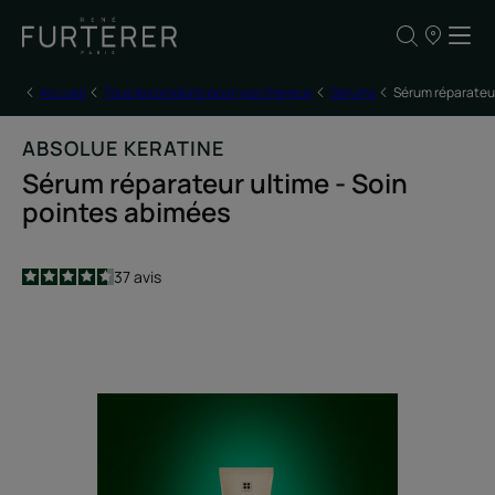
NOS
POINTS
DE
VENTE
Accueil
Tous les produits pour vos cheveux
Sérums
Sérum réparateur
ABSOLUE KERATINE
Sérum réparateur ultime - Soin
pointes abimées
4.6
/
5
37
avis
-