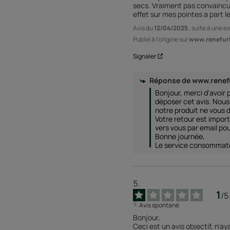
secs. Vraiment pas convaincue 
effet sur mes pointes a part le
Avis du
12/04/2025
, suite à une 
Publié à l'origine sur
www.renefurt
Signaler
Réponse de
www.renef
Bonjour, merci d'avoir p
déposer cet avis. Nou
notre produit ne vous d
Votre retour est impor
vers vous par email pour
Bonne journée, 

Le service consommat
1
/
5
Avis spontané
Bonjour,

Ceci est un avis objectif, n'ay