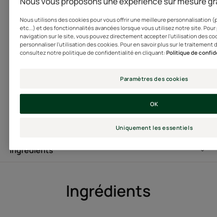
Nous vous proposons une expérience sur mesure gr
Pellicer, l'huile de Cameline bio certifiée Fair For Life et
Nous utilisons des cookies pour vous offrir une meilleure personnalisation (
la Kératine végétale s'associent pour réparer en
etc...) et des fonctionnalités avancées lorsque vous utilisez notre site. Pour 
profondeur les fibres les plus agressées, fissurées et les
navigation sur le site, vous pouvez directement accepter l'utilisation des c
personnaliser l'utilisation des cookies. Pour en savoir plus sur le traitemen
protéger durablement. Délicieusement fondante et
consultez notre politique de confidentialité en cliquant:
Politique de confid
légère, sa galénique transformable gel-en-huile est
absorbée instantanément : elle ne colle pas et ne laisse
Paramètres des cookies
aucun effet gras sur les cheveux. Les pointes sont
réparées, douces, souples, brillantes et enveloppées de
OK
l'envoûtant parfum signature Absolue Kératine. La fibre
Voir plus
est protégée des appareils de coiffage jusqu'à 220°C.
Uniquement les essentiels
Ingrédients
LE MOT DE L’EXPERT
Ingrédients