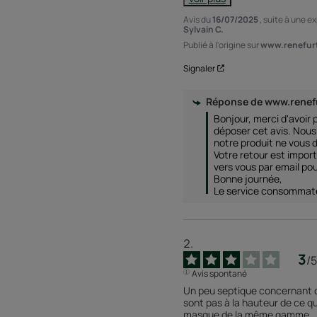
Avis du
16/07/2025
, suite à une 
Sylvain C.
Publié à l'origine sur
www.renefurt
Signaler
Réponse de
www.renef
Bonjour, merci d'avoir p
déposer cet avis. Nou
notre produit ne vous d
Votre retour est impor
vers vous par email pour
Bonne journée, 

Le service consommat
3
/
5
Avis spontané
Un peu septique concernant ce
sont pas à la hauteur de ce q
masque de la même gamme. Je 