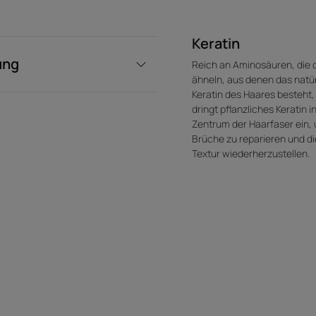
Vorteile der Textur
Leichte, nicht fettende Formulierung
Keratin
ung
Reich an Aminosäuren, die
ähneln, aus denen das natü
Keratin des Haares besteht,
dringt pflanzliches Keratin i
Zentrum der Haarfaser ein,
Brüche zu reparieren und di
Textur wiederherzustellen.