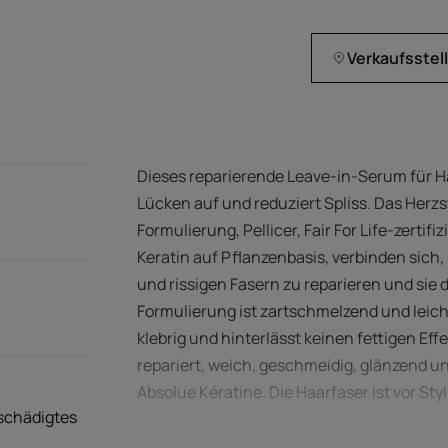
Verkaufsstel
Dieses reparierende Leave-in-Serum für Ha
Lücken auf und reduziert Spliss. Das Herz
Formulierung, Pellicer, Fair For Life-zertif
Keratin auf Pflanzenbasis, verbinden sich
und rissigen Fasern zu reparieren und sie 
Formulierung ist zartschmelzend und leicht 
klebrig und hinterlässt keinen fettigen Eff
repariert, weich, geschmeidig, glänzend 
Absolue Kératine. Die Haarfaser ist vor St
schädigtes