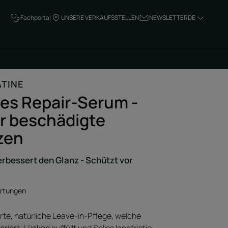
Fachportal
UNSERE VERKAUFSSTELLEN
NEWSLETTER
DE
ATINE
ves Repair-Serum -
ür beschädigte
zen
Verbessert den Glanz - Schützt vor
rtungen
rte, natürliche Leave-in-Pflege, welche