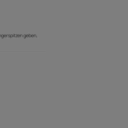
ngerspitzen geben,
 dreifache Wirkung für die Haarspitzen -
auf.
 Wirkung des Pellicer schützt das Serum
rchgängen des Glätteisens
chte und köstlich duftende Gel-Öl-Textur.
ttigen Effekt auf dem Haar.