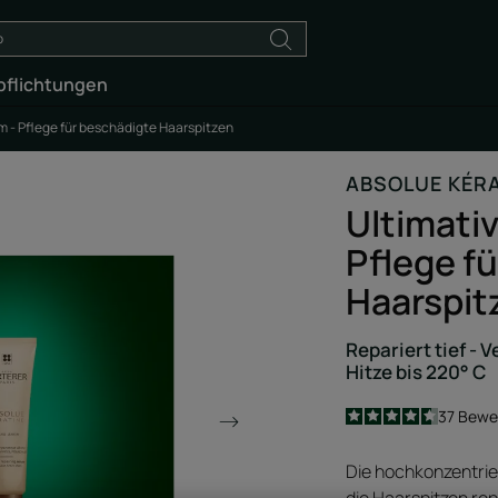
pflichtungen
m - Pflege für beschädigte Haarspitzen
ABSOLUE KÉR
Ultimati
Pflege f
Haarspit
Repariert tief - 
Hitze bis 220° C
4.6
/
5
37
Bewe
-
Die hochkonzentrie