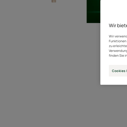
Wir biet
Wir verwend
Funktionen 
zu erleicht
Verwendung
finden Sie i
Cookies 