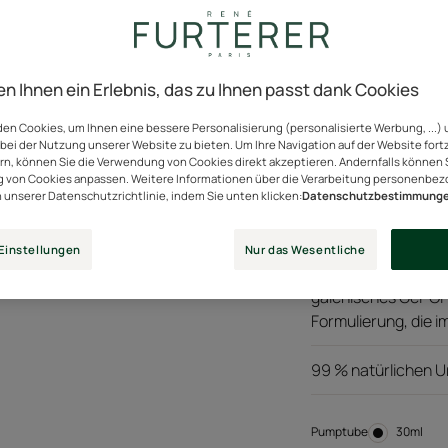
die Haarspitzen repa
reduziert.
en Ihnen ein Erlebnis, das zu Ihnen passt dank Cookies
en Cookies, um Ihnen eine bessere Personalisierung (personalisierte Werbung, ...) 
Aktivstoffe
bei der Nutzung unserer Website zu bieten. Um Ihre Navigation auf der Website for
natürlichen
I
ern, können Sie die Verwendung von Cookies direkt akzeptieren. Andernfalls können 
Ursprungs
 von Cookies anpassen. Weitere Informationen über die Verarbeitung personenbe
n unserer Datenschutzrichtlinie, indem Sie unten klicken:
Datenschutzbestimmung
Das natürliche SOS
Einstellungen
Nur das Wesentliche
Haar mit Spliss repa
galenisches Gel-Öl-
Formulierung, die i
99 % natürlichen Ur
Pumptube
Pumptub
30ml