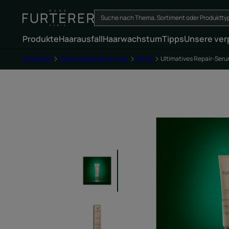
Produkte
Haarausfall
Haarwachstum
Tipps
Unsere ver
Startseite
Alle Produkte für Ihr Haar
Seren
Ultimatives Repair-Seru