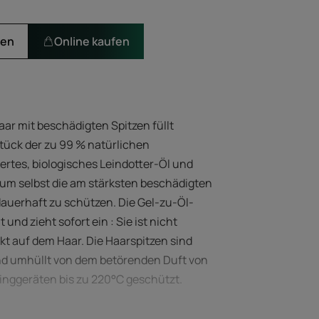
len
Online kaufen
ar mit beschädigten Spitzen füllt
stück der zu 99 % natürlichen
iziertes, biologisches Leindotter-Öl und
, um selbst die am stärksten beschädigten
dauerhaft zu schützen. Die Gel-zu-Öl-
und zieht sofort ein : Sie ist nicht
ekt auf dem Haar. Die Haarspitzen sind
und umhüllt von dem betörenden Duft von
ylinggeräten bis zu 220°C geschützt.