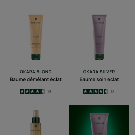
Baume
Baume
démêlant
soin
éclat
éclat
OKARA BLOND
OKARA SILVER
Baume démêlant éclat
Baume soin éclat
4.5
/
5
13
4.5
/
5
13
-
-
Spray
Shampooing
éclaircissant
déjaunissant