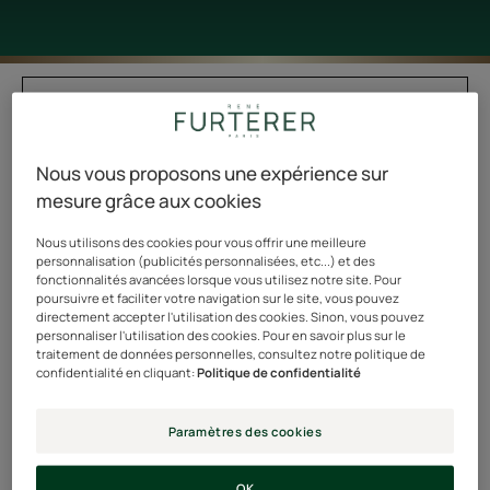
Filtrer les produits
Nous vous proposons une expérience sur
8 résultats pour "Cheveux blonds,
mesure grâce aux cookies
méchés"
Nous utilisons des cookies pour vous offrir une meilleure
Crème
Masque
personnalisation (publicités personnalisées, etc...) et des
NOUVELLE
NOUVELLE
FORMULE
FORMULE
éclat
éclat
fonctionnalités avancées lorsque vous utilisez notre site. Pour
poursuivre et faciliter votre navigation sur le site, vous pouvez
thermo-
réparateur
directement accepter l'utilisation des cookies. Sinon, vous pouvez
protectrice
personnaliser l'utilisation des cookies. Pour en savoir plus sur le
traitement de données personnelles, consultez notre politique de
confidentialité en cliquant:
Politique de confidentialité
Paramètres des cookies
COLOR GLOW
COLOR GLOW
OK