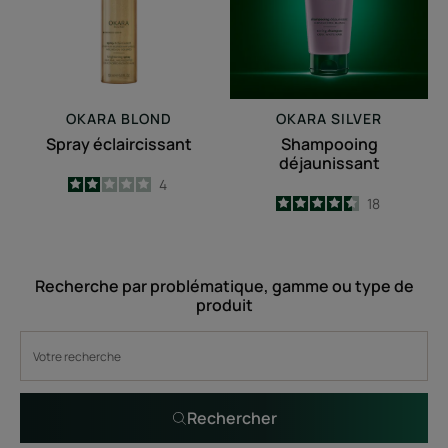
OKARA BLOND
OKARA SILVER
Spray éclaircissant
Shampooing
déjaunissant
2
/
5
4
4.5
/
5
18
-
-
Recherche par problématique, gamme ou type de
produit
Rechercher