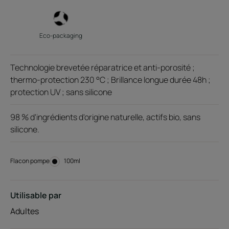
Eco-packaging
Technologie brevetée réparatrice et anti-porosité ;
thermo-protection 230 °C ; Brillance longue durée 48h ;
protection UV ; sans silicone
98 % d'ingrédients d'origine naturelle, actifs bio, sans
silicone.
Flacon pompe
Flacon
100ml
pompe
Utilisable par
Adultes