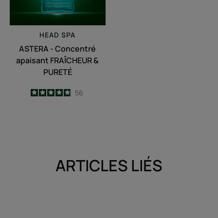
PURETÉ
HEAD SPA
ASTERA - Concentré
apaisant FRAÎCHEUR &
PURETÉ
4.9
/
5
56
-
ARTICLES LIÉS
Découvrir
Découvrir