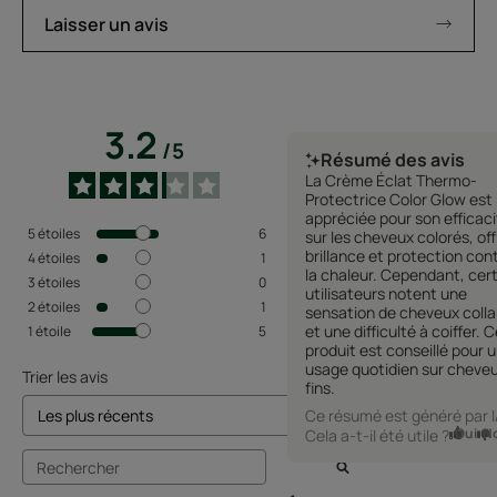
Laisser un avis
3.2
/
5
Résumé des avis
La Crème Éclat Thermo-
Protectrice Color Glow est
appréciée pour son efficaci
5
étoiles
6
sur les cheveux colorés, of
brillance et protection con
4
étoiles
1
la chaleur. Cependant, cer
3
étoiles
0
utilisateurs notent une
2
étoiles
1
sensation de cheveux colla
et une difficulté à coiffer. C
1
étoile
5
produit est conseillé pour 
usage quotidien sur cheve
Trier les avis
fins.
Ce résumé est généré par 
Oui
N
Cela a-t-il été utile ?