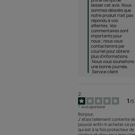
laisser cet avis. Nous 
sommes désolés que 
notre produit n'ait pas 
répondu à vos 
attentes. Vos 
commentaires sont 
importants pour 
nous ; nous vous 
contacterons par 
courriel pour obtenir 
plus d'informations.

 Nous vous souhaitons 
une bonne journée,

 Service client
1
/
5
Avis spontané
Bonjour,

J' étais tellement contente de
pouvoir enfin m acheter ce pro
qui est à la fois protecteur de 
chaleur et glow pour mes chev