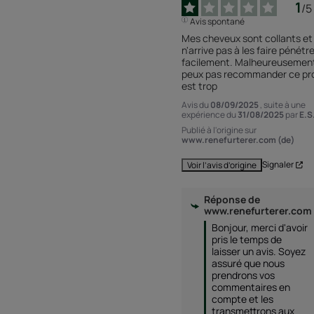
1
/
5
Avis spontané
Mes cheveux sont collants et 
n'arrive pas à les faire pénétre
facilement. Malheureusement,
peux pas recommander ce produ
est trop
Avis du
08/09/2025
, suite à une
expérience du
31/08/2025
par
E.S
Publié à l'origine sur
www.renefurterer.com (de)
Signaler
Voir l’avis d’origine
Réponse de
www.renefurterer.com
Bonjour, merci d'avoir 
pris le temps de 
laisser un avis. Soyez 
assuré que nous 
prendrons vos 
commentaires en 
compte et les 
transmettrons aux 