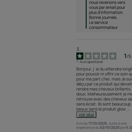
nous revenons vers 
vous par email pour 
plus d'information. 

Bonne journée, 

Le service 
consommateur 
1
/
5
Avis spontané
Bonjour, j' ai du attendre long
pour pouvoir m offrir ce soin qu
pour ma part cher, mais Je suis
déçu par ce produit qui devait 
rendre mes cheveux brillants, 
doux. Malheureusement je me
retrouve avec des cheveux se
sans éclat. Ils sont beaucoup 
beaux sans le produit glow 
...
voir plus
Avis du
17/10/2025
, suite à une
expérience du
02/10/2025
par
K.G