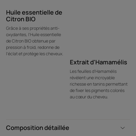
Avantages
Huile essentielle de
Citron BIO
Le soin professionnel thermo-protecteur qui associe une
Grâce à ses propriétés anti-
technologie brevetée** réparatrice et anti-porosité à un
oxydantes, l'Huile essentielle
cocktail d'actifs experts d'origine naturelle pour révéler
de Citron BIO obtenue par
l'éclat en un instant et faciliter le coiffage des cheveux
pression à froid, redonne de
colorés ou méchés. Sans rinçage.
l'éclat et protège les cheveux.
Extrait d'Hamamélis
Bénéfices
Les feuilles d'Hamamélis
révèlent une incroyable
• Protège les cheveux de la chaleur : exerce une action
richesse en tanins permettant
thermo-protectrice jusqu'à 230 °C*.
de fixer les pigments colorés
• Facilite le coiffage : grâce à sa Technologie brevetée
au cœur du cheveu.
réparatrice et anti-porosité, les cheveux sont lissés et
gainés pour un coiffage finition parfaite.
• Ravive l'éclat instantanément : resserre les écailles
grâce au Vinaigre d'Acérola pour une meilleure réflexion
Composition détaillée
de la lumière.