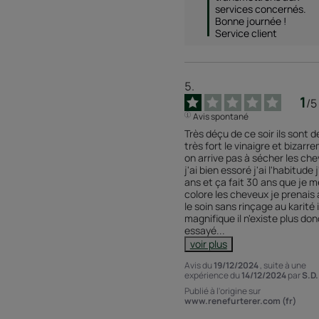
services concernés. 
Bonne journée ! 
Service client
1
/
5
Avis spontané
Très déçu de ce soir ils sont dé
très fort le vinaigre et bizarre
on arrive pas à sécher les che
j'ai bien essoré j'ai l'habitude j
ans et ça fait 30 ans que je me
colore les cheveux je prenais 
le soin sans rinçage au karité il
magnifique il n'existe plus donc 
essayé
...
voir plus
Avis du
19/12/2024
, suite à une
expérience du
14/12/2024
par
S.D.
Publié à l'origine sur
www.renefurterer.com (fr)