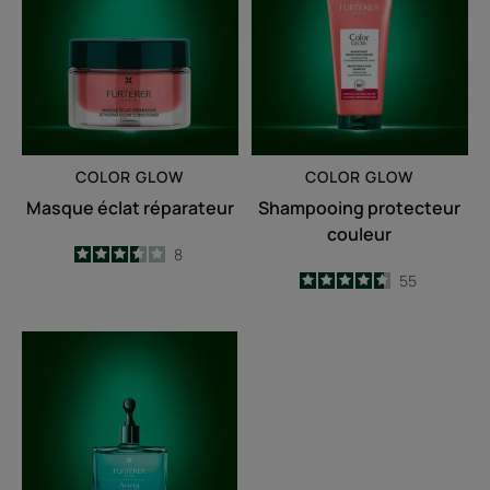
réparateur
couleur
COLOR GLOW
COLOR GLOW
Masque éclat réparateur
Shampooing protecteur
couleur
3.5
/
5
8
-
4.6
/
5
55
-
ASTERA
-
Concentré
apaisant
FRAÎCHEUR
&