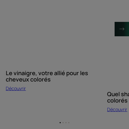
Le
Quel
vinaigre,
shampoin
votre
pour
allié
les
pour
cheveux
les
colorés
cheveux
?
colorés
Le vinaigre, votre allié pour les
cheveux colorés
Découvrir
Quel sh
colorés
Découvrir
Aller
Aller
Aller
Aller