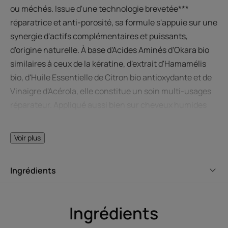
ou méchés. Issue d'une technologie brevetée***
réparatrice et anti-porosité, sa formule s'appuie sur une
synergie d'actifs complémentaires et puissants,
d'origine naturelle. À base d'Acides Aminés d'Okara bio
similaires à ceux de la kératine, d'extrait d'Hamamélis
bio, d'Huile Essentielle de Citron bio antioxydante et de
Vinaigre d'Acérola, elle constitue un soin multi-usages
réparateur. Appliqué aussi bien sur cheveux humides
que sur cheveux secs, en finition, ce soin gaine et lisse
la fibre capillaire tout en préservant l'intensité de la
Voir plus
couleur et en boostant la brillance instantanément. Sa
texture inédite et légère, au parfum floral addictif, offre
Ingrédients
un fini non gras et facilite le coiffage. En un instant, la
chevelure est magnifiée et la couleur sublimée
durablement. Action thermo-protectrice jusqu'à 230
Ingrédients
°C*.