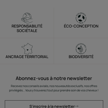
à
à
à
à
l'item
l'item
l'item
l'item
1
2
3
4
RESPONSABILITÉ
ÉCO-CONCEPTION
SOCIÉTALE
ANCRAGE TERRITORIAL
BIODIVERSITÉ
Abonnez-vous à notre newsletter
Recevez nos conseils avisés, nos nouveautés exclusifs, nos offres
privilégiés... Vous y trouverez tout pour prendre soin de vos cheveux !
S'inscrire à la newsletter