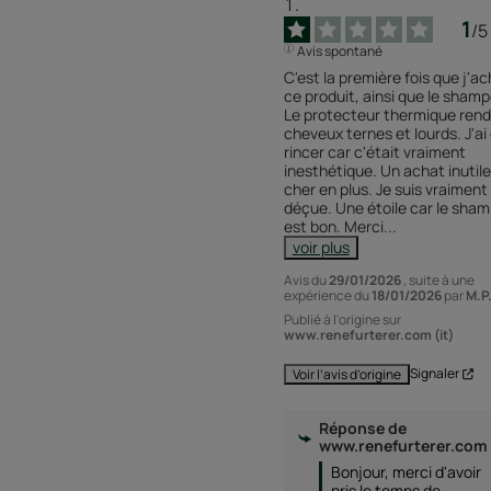
1
/
5
Avis spontané
C'est la première fois que j'ac
ce produit, ainsi que le shampo
Le protecteur thermique rend
cheveux ternes et lourds. J'ai d
rincer car c'était vraiment 
inesthétique. Un achat inutile 
cher en plus. Je suis vraiment 
déçue. Une étoile car le sham
est bon. Merci
...
voir plus
Avis du
29/01/2026
, suite à une
expérience du
18/01/2026
par
M.P
Publié à l'origine sur
www.renefurterer.com (it)
Signaler
Voir l’avis d’origine
Réponse de
www.renefurterer.com
Bonjour, merci d'avoir 
pris le temps de 