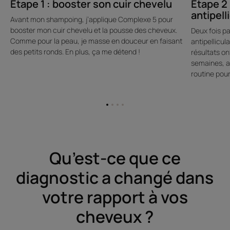
Étape 1 : booster son cuir chevelu
Étape 2 
antipell
Avant mon shampoing, j’applique Complexe 5 pour
booster mon cuir chevelu et la pousse des cheveux.
Deux fois p
Comme pour la peau, je masse en douceur en faisant
antipellicul
des petits ronds. En plus, ça me détend !
résultats on
semaines, al
routine pour
Aller
Aller
Aller
Aller
à
à
à
à
l'item
l'item
l'item
l'item
1
2
3
4
Qu’est-ce que ce
diagnostic a changé dans
votre rapport à vos
cheveux ?