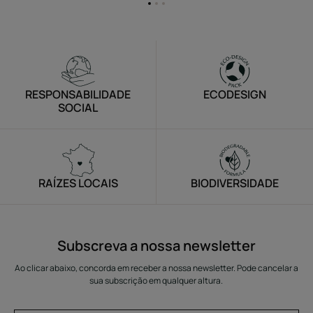
Ir
Ir
Ir
para
para
para
o
o
o
item
item
item
1
2
3
RESPONSABILIDADE
ECODESIGN
SOCIAL
RAÍZES LOCAIS
BIODIVERSIDADE
Subscreva a nossa newsletter
Ao clicar abaixo, concorda em receber a nossa newsletter. Pode cancelar a
sua subscrição em qualquer altura.