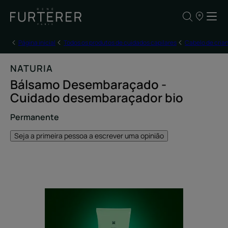
OS
NOSSOS
PONTOS
DE
Página inicial
Todos os produtos de cuidados capilares
Cabelo de cria
VENDA
NATURIA
Bálsamo Desembaraçado -
Cuidado desembaraçador bio
Permanente
Seja a primeira pessoa a escrever uma opinião