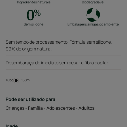
Ingredientes naturais
Biodegradável
Sem silicone
Embalagens amigas do ambiente
Sem tempo de processamento. Fórmula sem silicone,
99% de origem natural.
Desembaraça de imediato sem pesar a fibra capilar.
Tubo
Tubo
150ml
Pode ser utilizado para
Crianças - Família - Adolescentes - Adultos
Idade