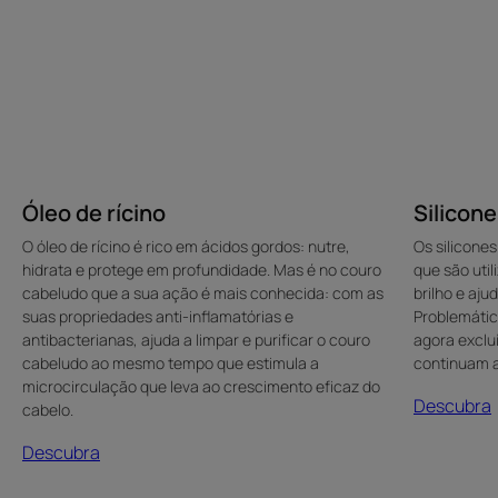
Óleo de rícino
Silicon
O óleo de rícino é rico em ácidos gordos: nutre,
Os silicones
hidrata e protege em profundidade. Mas é no couro
que são uti
cabeludo que a sua ação é mais conhecida: com as
brilho e aj
suas propriedades anti-inflamatórias e
Problemátic
antibacterianas, ajuda a limpar e purificar o couro
agora exclu
cabeludo ao mesmo tempo que estimula a
continuam a
microcirculação que leva ao crescimento eficaz do
Descubra
cabelo.
Descubra