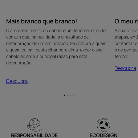
Mais branco que branco!
O meu ri
O amarelecimento do cabelo é um fenómeno muito
A sua rotin
comum que, na realidade, é o resultado da
etapas, ent
deterioração de um aminoácido. Se procura alguém
contentar 
a quem culpar, basta olhar para cima: expor o seu
e de pente
cabelo ao sol é a principal razão para esta
tempo!
deterioração.
Descubra
Descubra
Ir
Ir
Ir
Ir
para
para
para
para
o
o
o
o
item
item
item
item
1
2
3
4
RESPONSABILIDADE
ECODESIGN