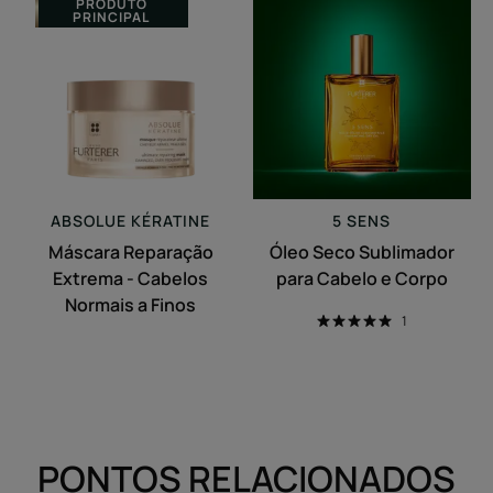
PRODUTO
PRINCIPAL
Reparação
Seco
Extrema
Sublimador
-
para
Cabelos
Cabelo
Normais
e
a
Corpo
Finos
ABSOLUE KÉRATINE
5 SENS
Máscara Reparação
Óleo Seco Sublimador
Extrema - Cabelos
para Cabelo e Corpo
Normais a Finos
1
PONTOS RELACIONADOS