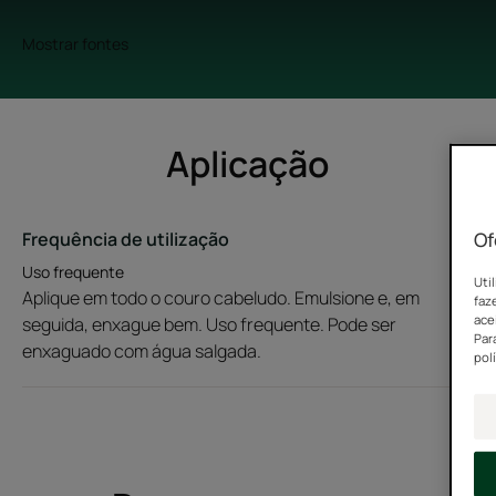
Mostrar fontes
Aplicação
Of
Frequência de utilização
Uso frequente
Uti
Aplique em todo o couro cabeludo. Emulsione e, em
faz
ace
seguida, enxague bem. Uso frequente. Pode ser
Par
enxaguado com água salgada.
pol