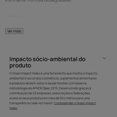
Vantagem
A Cera de jojoba neutraliza os efeitos de secagem das
Ver mais
agressões de verão. O Cimentrio reestrutura e protege o
cabelo e o couro cabeludo das agressões externas. Os
fosfolípidos de reposição suavizam e relaxam a fibra
capilar.
Impacto sócio-ambiental do
produto
Benefícios
O Green Impact Index é uma ferramenta que mostra o impacto
• LIMPA, NUTRE E REPARA: limpa suavemente, nutre de
ambiental e social dos cosméticos, suplementos alimentares
forma prolongada e repara os cabelos em profundidade.
e produtos de bem-estar e saúde familiar, com base na
metodologia da AFNOR Spec 2215. Desenvolvido graças à
• AÇÃO PÓS SOLAR ANTI-SAL, ANTI-CLORO: neutraliza
contribuição de 22 empresas, associações e federações,
os efeitos de secagem dos raios UV, sal e cloro. Pode ser
avalia os seus produtos em mais de 50 critérios para uma
enxaguado com água salgada.
transparência cada vez maior!
Compreender o Green Impact
• TEMPO DE PROCESSAMENTO EXPRESSO: para uso
Index
frequente após exposição ao sol, mar ou água da piscina.