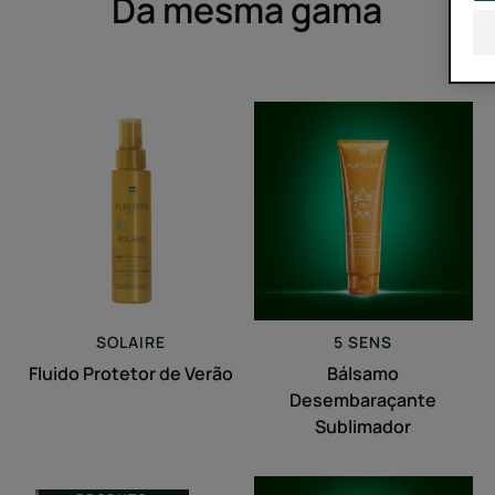
Da mesma gama
Fluido
Bálsamo
Protetor
Desembaraçant
de
Sublimador
Verão
SOLAIRE
5 SENS
Fluido Protetor de Verão
Bálsamo
Desembaraçante
Sublimador
Máscara
Óleo