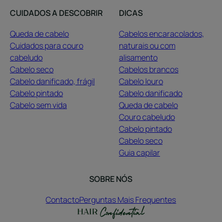
CUIDADOS A DESCOBRIR
DICAS
Queda de cabelo
Cabelos encaracolados,
Cuidados para couro
naturais ou com
cabeludo
alisamento
Cabelo seco
Cabelos brancos
Cabelo danificado, frágil
Cabelo louro
Cabelo pintado
Cabelo danificado
Cabelo sem vida
Queda de cabelo
Couro cabeludo
Cabelo pintado
Cabelo seco
Guia capilar
SOBRE NÓS
Contacto
Perguntas Mais Frequentes