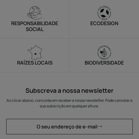
item
item
item
item
1
2
3
4
RESPONSABILIDADE
ECODESIGN
SOCIAL
RAÍZES LOCAIS
BIODIVERSIDADE
Subscreva a nossa newsletter
Ao clicar abaixo, concorda em receber a nossa newsletter. Pode cancelar a
sua subscrição em qualquer altura.
O seu endereço de e-mail