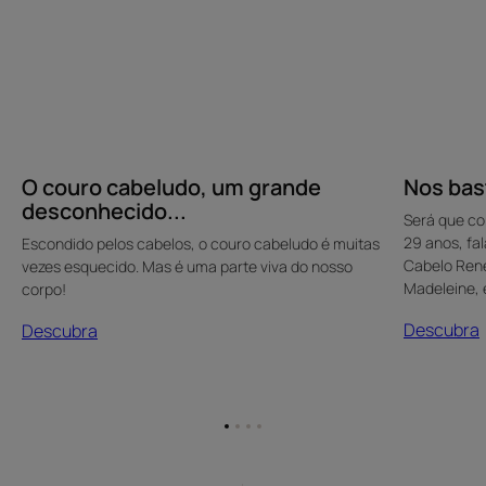
O couro cabeludo, um grande
Nos bas
desconhecido...
Será que co
29 anos, fa
Escondido pelos cabelos, o couro cabeludo é muitas
Cabelo René 
vezes esquecido. Mas é uma parte viva do nosso
Madeleine, 
corpo!
Descubra
Descubra
Ir
Ir
Ir
Ir
para
para
para
para
o
o
o
o