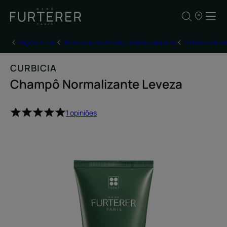
OS
NOSSOS
PONTOS
DE
Página inicial
Todos os produtos de cuidados capilares
Cabelos oleoso
VENDA
CURBICIA
Champô Normalizante Leveza
1 opiniões