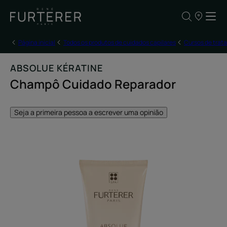
OS
NOSSOS
PONTOS
DE
Página inicial
Todos os produtos de cuidados capilares
Cursos de trat
VENDA
ABSOLUE KÉRATINE
Champô Cuidado Reparador
Seja a primeira pessoa a escrever uma opinião