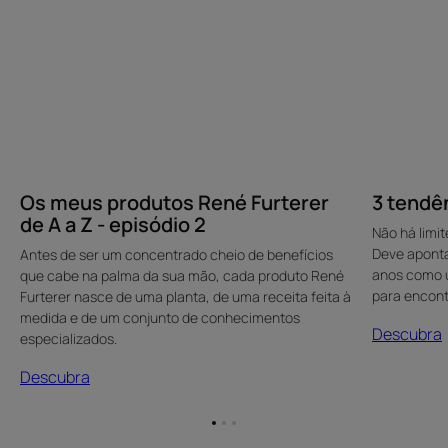
-
episódio
2
Os meus produtos René Furterer
3 tendên
de A a Z - episódio 2
Não há limit
Deve aponta
Antes de ser um concentrado cheio de benefícios
anos como u
que cabe na palma da sua mão, cada produto René
para encontr
Furterer nasce de uma planta, de uma receita feita à
medida e de um conjunto de conhecimentos
Descubra
especializados.
Descubra
Ir
Ir
Ir