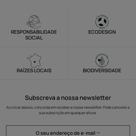
para
para
para
o
o
o
item
item
item
1
2
3
RESPONSABILIDADE
ECODESIGN
SOCIAL
RAÍZES LOCAIS
BIODIVERSIDADE
Subscreva a nossa newsletter
Ao clicar abaixo, concorda em receber a nossa newsletter. Pode cancelar a
sua subscrição em qualquer altura.
O seu endereço de e-mail