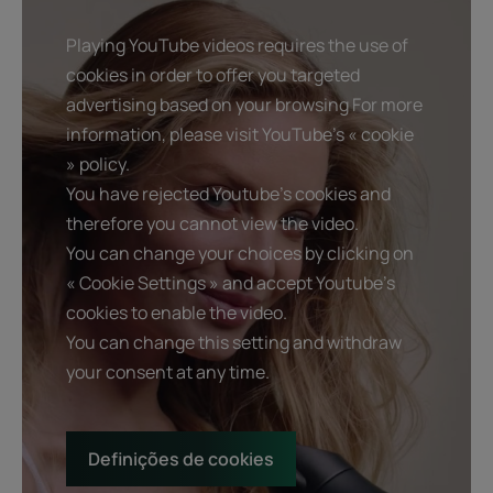
Playing YouTube videos requires the use of
cookies in order to offer you targeted
advertising based on your browsing For more
information, please visit YouTube's « cookie
» policy.
You have rejected Youtube's cookies and
therefore you cannot view the video.
You can change your choices by clicking on
« Cookie Settings » and accept Youtube's
cookies to enable the video.
You can change this setting and withdraw
your consent at any time.
Definições de cookies