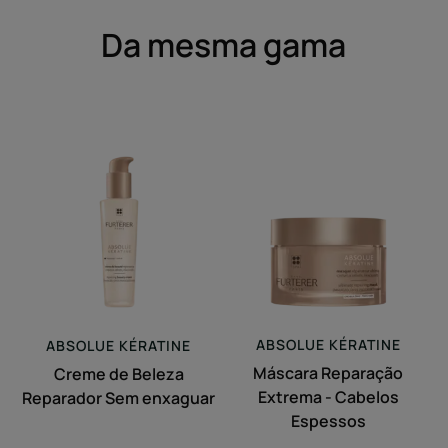
Da mesma gama
Creme
Máscara
de
Reparação
Beleza
Extrema
Reparador
-
Sem
Cabelos
enxaguar
Espessos
ABSOLUE KÉRATINE
ABSOLUE KÉRATINE
Máscara Reparação
Creme de Beleza
Extrema - Cabelos
Reparador Sem enxaguar
Espessos