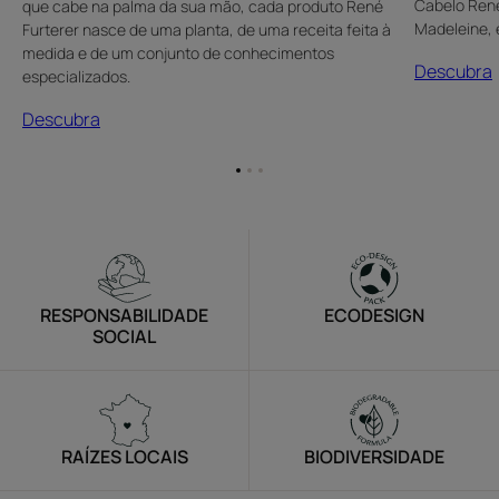
Cabelo René 
que cabe na palma da sua mão, cada produto René
Madeleine, 
Furterer nasce de uma planta, de uma receita feita à
medida e de um conjunto de conhecimentos
Descubra
especializados.
Descubra
Ir
Ir
Ir
para
para
para
o
o
o
item
item
item
1
2
3
RESPONSABILIDADE
ECODESIGN
SOCIAL
RAÍZES LOCAIS
BIODIVERSIDADE