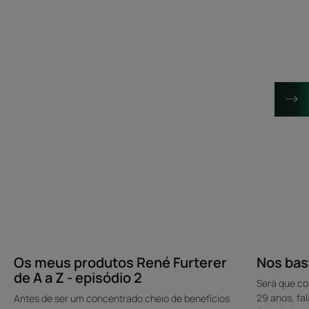
produtos
do
René
spa
Furterer
para
de
cabelo
A
a
Z
-
episódio
2
Os meus produtos René Furterer
Nos bas
de A a Z - episódio 2
Será que co
29 anos, fa
Antes de ser um concentrado cheio de benefícios