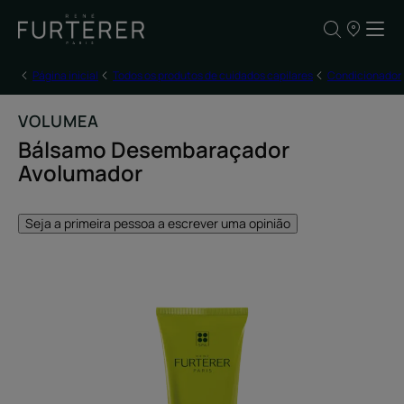
OS
NOSSOS
PONTOS
DE
Página inicial
Todos os produtos de cuidados capilares
Condicionador
VENDA
VOLUMEA
Bálsamo Desembaraçador
Avolumador
Seja a primeira pessoa a escrever uma opinião