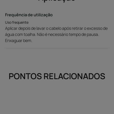
Frequência de utilização
Uso frequente
Aplicar depois de lavar o cabelo após retirar o excesso de
água com toalha. Não é necessário tempo de pausa.
Enxaguar bem.
PONTOS RELACIONADOS
Descubra
Descubra
Os
Nos
meus
bastidores