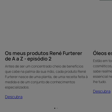
-
episódio
2
Os meus produtos René Furterer
Óleos e
de A a Z - episódio 2
Estão em to
cosméticos,
Antes de ser um concentrado cheio de benefícios
sabe realme
que cabe na palma da sua mão, cada produto René
essencial n
Furterer nasce de uma planta, de uma receita feita à
lhe tudo.
medida e de um conjunto de conhecimentos
especializados.
Descubra
Descubra
Ir
Ir