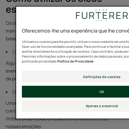
essenciais
Os óleos essenciais podem ser utilizados de várias
Oferecemos-lhe uma experiência que lhe conv
maneiras, quer isoladamente quer diluídos num óleo à
base de plantas.
Utilizamos cookies para lhe permitir utilizar o nosso website de uma f
fazer uso de funcionalidades avançadas. Para continuar e facilitar a s
Uso na pele
aceitar directamente a utilização de cookies. Caso contrário, pode pers
Para mais informações sobre o processamento de dados pessoais, por f
política de privacidade:
Política de Privacidade
Algumas gotas de óleos essenciais, colocadas, por
exemplo, no pulso, penetram nas diferentes camadas
Definições de cookies
da pele para chegar à corrente sanguínea.
O caminho olfativo
OK
Uma vez inspirados, os odores e as mensagens olfativas
Apenas o essencial
contidas nos óleos são transportados para o sistema
límbico onde reside a nossa memória afetiva e as
nossas emoções.