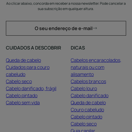
Ao clicar abaixo, concorda em receber a nossa newsletter. Pode cancelar a
sua subscrição em qualquer altura.
O seu endereço de e-mail
CUIDADOS A DESCOBRIR
DICAS
Queda de cabelo
Cabelos encaracolados,
Cuidados para couro
naturais ou com
cabeludo
alisamento
Cabelo seco
Cabelos brancos
Cabelo danificado, frágil
Cabelo louro
Cabelo pintado
Cabelo danificado
Cabelo sem vida
Queda de cabelo
Couro cabeludo
Cabelo pintado
Cabelo seco
Guia capilar