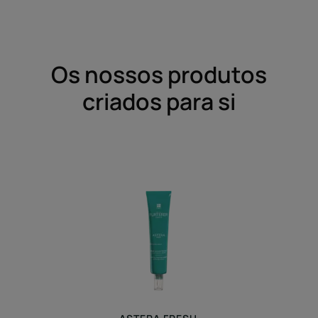
para
para
o
o
item
item
1
2
Os nossos produtos
criados para si
Soro
Suavizante
Refrescante