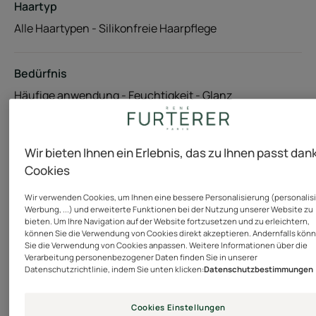
Haartyp
Alle Haartypen - Silikonfreie Haarpflege
Bedürfnis
Häufige anwendung - Feuchtigkeit - Glanz
Hergestellt in Frankreich
Wir bieten Ihnen ein Erlebnis, das zu Ihnen passt dan
Cookies
Dieses tägliche Entwirrungsspray mit Bio-Zertifikat
spendet Feuchtigkeit, schützt die Haarfaser und macht
Wir verwenden Cookies, um Ihnen eine bessere Personalisierung (personalis
alle Haartypen leichter kämmbar. Sein ultraleichter 2-
Werbung, ...) und erweiterte Funktionen bei der Nutzung unserer Website zu
bieten. Um Ihre Navigation auf der Website fortzusetzen und zu erleichtern,
Phasen-Nebel mit Blütenwasser aus in Frankreich
können Sie die Verwendung von Cookies direkt akzeptieren. Andernfalls kön
angebautem Bio-Lavendel und wertvollem Bio-
Sie die Verwendung von Cookies anpassen. Weitere Informationen über die
Verarbeitung personenbezogener Daten finden Sie in unserer
Rizinusöl wurde dermatologisch und pädiatrisch
Datenschutzrichtlinie, indem Sie unten klicken:
Datenschutzbestimmungen
getestet und kann ab 3 Jahren verwendet werden. Sie
enthält keine Silikone und kann zu jeder Tageszeit auf
Cookies Einstellungen