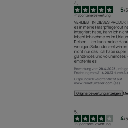
5
/
5
Spontane Bewertung
VERLIEBT IN DIESES PRODUKT 
es in meine Haarpflegeroutine
integriert habe, kann ich nicht
leben! Ich nehme es im Urlaub,
Reisen... Ich kann meine Haare
wenigen Sekunden entwirren 
nicht nur das, ich habe super 
glänzendes und voluminöses Ha
empfehle es!
Bewertung vom
28.4.2023
, infolg
Erfahrung vom
21.4.2023
durch
A.
Ursprünglich veröffentlicht auf
www.renefurterer.com (es)
Me
Originalbewertung anzeigen
4
/
5
Spontane Bewertung