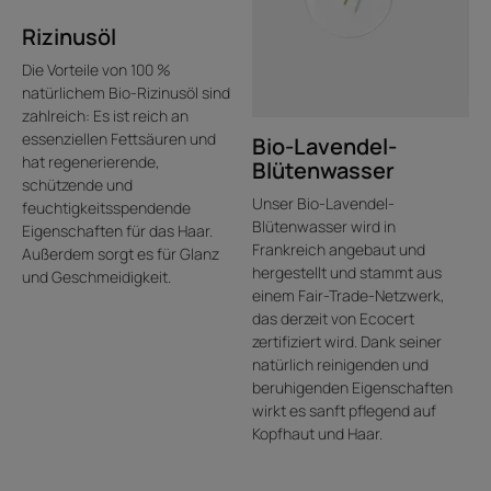
Rizinusöl
Die Vorteile von 100 %
natürlichem Bio-Rizinusöl sind
zahlreich: Es ist reich an
essenziellen Fettsäuren und
Bio-Lavendel-
hat regenerierende,
Blütenwasser
schützende und
Unser Bio-Lavendel-
feuchtigkeitsspendende
Blütenwasser wird in
Eigenschaften für das Haar.
Frankreich angebaut und
Außerdem sorgt es für Glanz
hergestellt und stammt aus
und Geschmeidigkeit.
einem Fair-Trade-Netzwerk,
das derzeit von Ecocert
zertifiziert wird. Dank seiner
natürlich reinigenden und
beruhigenden Eigenschaften
wirkt es sanft pflegend auf
Kopfhaut und Haar.