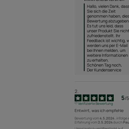
Hallo, vielen Dank, dass
Sie sich die Zeit 
genommen haben, dies
Bewertung abzugeben.
Es tut uns leid, dass 
unser Produkt Sie nicht
zufriedenstellt. Ihr 
Feedback ist wichtig, wi
werden uns per E-Mail 
bei Ihnen melden, um 
weitere Informationen 
zu erhalten. 

Schönen Tag noch, 

Der Kundenservice
5
/
5
Verifizierte Bewertung
Entwirrt, was ich empfehle
Bewertung vom
4.5.2024
, infolge 
Erfahrung vom
2.5.2024
durch
Pau
Ursprünglich veröffentlicht auf