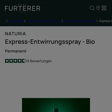
UNSERE
VERKAUFSS
Startseite
Alle Produkte für Ihr Haar
NATURIA Bio-Produkte
Express-E
NATURIA
Express-Entwirrungsspray - Bio
Permanent
4.6
/
5
19
Bewertungen
-