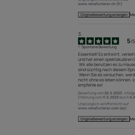
www.renefurterer.ch (fr)
Me
Originalbewertung anzeigen
5
/
5
Spontane Bewertung
Essentiell! Es entwirrt, verleih
und hat einen spektakulären D
 Wir alle benutzen es zu Hause, wir 
sind süchtig nach diesem Spra
 Wenn Sie es versuchen, werden Sie 
nicht ohne es leben können. Ic
empfehle es!
Bewertung vom
20.5.2023
, infolg
Erfahrung vom
11.5.2023
durch
A.A
Ursprünglich veröffentlicht auf
www.renefurterer.com (es)
Me
Originalbewertung anzeigen