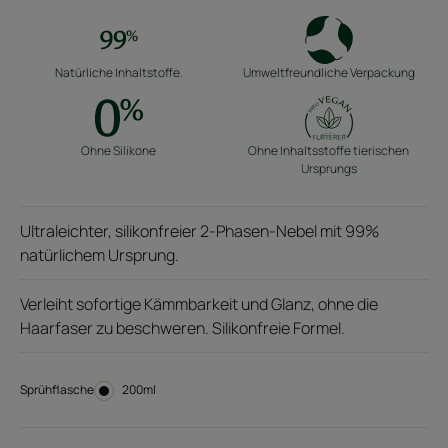
Natürliche Inhaltstoffe.
Umweltfreundliche Verpackung
Ohne Silikone
Ohne Inhaltsstoffe tierischen
Ursprungs
Ultraleichter, silikonfreier 2-Phasen-Nebel mit 99%
natürlichem Ursprung.
Verleiht sofortige Kämmbarkeit und Glanz, ohne die
Haarfaser zu beschweren. Silikonfreie Formel.
Sprühflasche
Sprühflasche
200ml