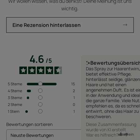
Wir wollen wissen, was du denkst! Deine Meinung ist uns
wichtig.
Eine Rezension hinterlassen
4.6
/
5
Bewertungsübersic
Das Spray zur Haarentwirr
bietet effektive Pflege,
hinterlässt seidige, glänze
5
Sterne
15
Haare und hat einen
angenehmen Duft. Es ist e
4
Sterne
2
in der Anwendung und ideal
3
Sterne
1
die ganze Familie. Viele Nut
2
Sterne
0
empfehlen es, da es schnel
entwirrt, ohne das Haar zu
1
Stern
1
beschweren.
Bewertungen sortieren
Diese Zusammenfassung
wurde von KI erstellt
Ja
Nein
War es hilfreich?