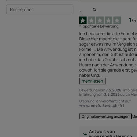
1
/
5
Spontane Bewertung
Ich bedauere die alte Formel wi
Diese hier macht die Haare fet
sogar etwas rau im Vergleich z
Formel... Die Anwendung ist ni
angenehm, der Duft ist aufdrin
ich habe das Gefühl, schmutzi
Haare nach der Anwendung zu
obwohl ich sie gerade erst g
habe! Und
...
mehr lesen
Bewertung vom
7.5.2026
, infolge 
Erfahrung vom
3.5.2026
durch
Mar
Ursprünglich veröffentlicht auf
www.renefurterer.ch (fr)
Me
Originalbewertung anzeigen
Antwort von
www.renefurterer.ch