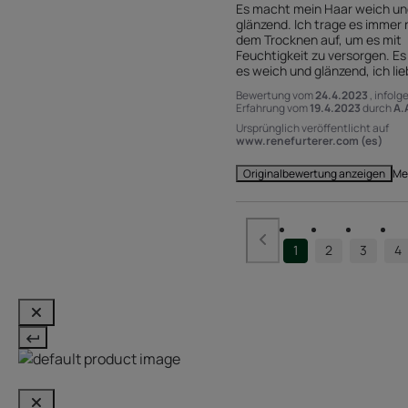
Es macht mein Haar weich und
glänzend. Ich trage es immer 
dem Trocknen auf, um es mit 
Feuchtigkeit zu versorgen. Es
es weich und glänzend, ich lie
Bewertung vom
24.4.2023
, infolg
Erfahrung vom
19.4.2023
durch
A.
Ursprünglich veröffentlicht auf
www.renefurterer.com (es)
Me
Originalbewertung anzeigen
1
2
3
4