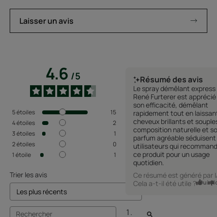
Laisser un avis
4.6
/
5
Résumé des avis
Le spray démêlant express 
René Furterer est apprécié
son efficacité, démêlant
5
étoiles
15
rapidement tout en laissant
cheveux brillants et souple
4
étoiles
2
composition naturelle et s
3
étoiles
1
parfum agréable séduisent 
2
étoiles
0
utilisateurs qui recomman
ce produit pour un usage
1
étoile
1
quotidien.
Trier les avis
Ce résumé est généré par 
Oui
N
Cela a-t-il été utile ?