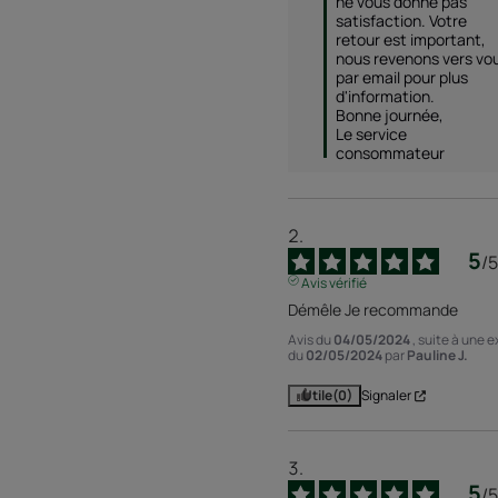
ne vous donne pas 
satisfaction. Votre 
retour est important, 
nous revenons vers vou
par email pour plus 
d'information. 

Bonne journée, 

Le service 
consommateur 
5
/
5
Avis vérifié
Démêle Je recommande
Avis du
04/05/2024
, suite à une 
du
02/05/2024
par
Pauline J.
Utile
(0)
Signaler
5
/
5