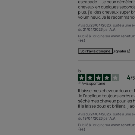
escapade... Je peux démêler 
cheveux en quelques secondes
plus, j'ai des cheveux super bri
volumineux. Je le recommande
Avis du
28/04/2023
, suite à une 
du
21/04/2023
par
A.A.
Publié à l'origine sur
www.renefur
(es)
Signaler
Voir l’avis d’origine
4
/
5
Avis spontané
Il laisse mes cheveux doux et br
Je l'applique toujours après av
séché mes cheveux pour les hy
Il le laisse doux et brillant, j'ad
Avis du
24/04/2023
, suite à une 
du
19/04/2023
par
A.A.
Publié à l'origine sur
www.renefur
(es)