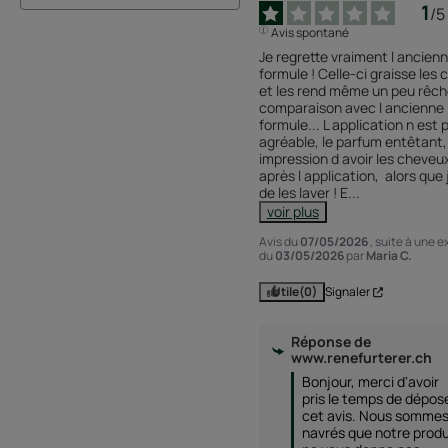
1
/
5
Avis spontané
Je regrette vraiment l ancienn
formule ! Celle-ci graisse les 
et les rend même un peu rêch
comparaison avec l ancienne 
formule... L application n est p
agréable, le parfum entêtant, j 
impression d avoir les cheveux
après l application,  alors que j
de les laver ! E
...
voir plus
Avis du
07/05/2026
, suite à une 
du
03/05/2026
par
Maria C.
Utile
(0)
Signaler
Réponse de
www.renefurterer.ch
Bonjour, merci d'avoir 
pris le temps de dépose
cet avis. Nous sommes
navrés que notre produi