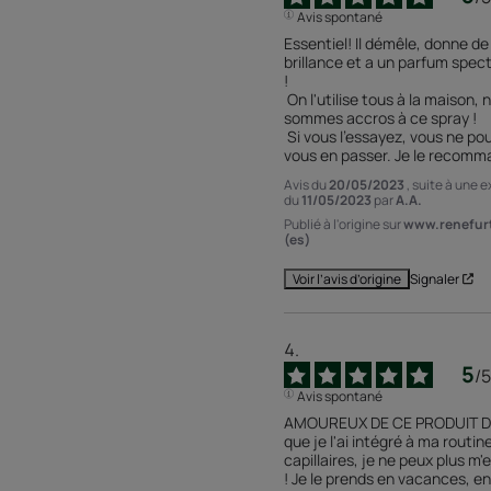
Avis spontané
Essentiel! Il démêle, donne de l
brillance et a un parfum spect
!

 On l'utilise tous à la maison, nous 
sommes accros à ce spray !

 Si vous l'essayez, vous ne pourrez plus 
vous en passer. Je le recomm
Avis du
20/05/2023
, suite à une 
du
11/05/2023
par
A.A.
Publié à l'origine sur
www.renefur
(es)
Signaler
Voir l’avis d’origine
5
/
5
Avis spontané
AMOUREUX DE CE PRODUIT De
que je l'ai intégré à ma routine
capillaires, je ne peux plus m'
! Je le prends en vacances, en 