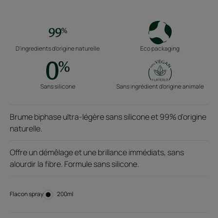
D'ingredients d'origine naturelle
Eco packaging
Sans silicone
Sans ingrédient d'origine animale
Brume biphase ultra-légère sans silicone et 99% d'origine
naturelle.
Offre un démêlage et une brillance immédiats, sans
alourdir la fibre. Formule sans silicone.
Flacon spray
Flacon
200ml
spray