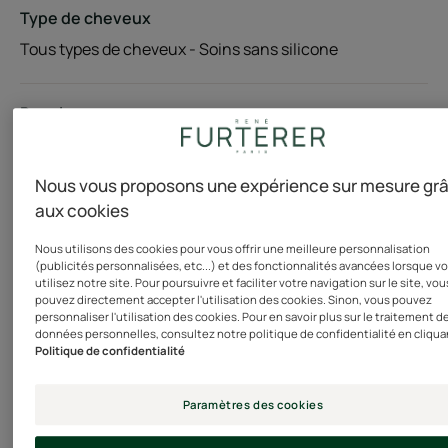
Type de cheveux
Tous types de cheveux - Soins sans silicone
Besoin
Usage fréquent - Hydratation - Brillance
Nous vous proposons une expérience sur mesure gr
Fabriqué en France
aux cookies
Ce spray démêlant quotidien certifié bio, hydrate,
Nous utilisons des cookies pour vous offrir une meilleure personnalisation
(publicités personnalisées, etc...) et des fonctionnalités avancées lorsque v
protège la fibre capillaire et facilite le coiffage de tous
utilisez notre site. Pour poursuivre et faciliter votre navigation sur le site, vou
pouvez directement accepter l'utilisation des cookies. Sinon, vous pouvez
les types de cheveux. Sa brume biphase ultra-légère à
personnaliser l'utilisation des cookies. Pour en savoir plus sur le traitement d
l'eau florale de lavande bio cultivée en France et à la
données personnelles, consultez notre politique de confidentialité en cliqua
Politique de confidentialité
précieuse huile de ricin bio est testée sous contrôle
dermatologique et pédiatrique, et peut s'utiliser dès 3
Paramètres des cookies
ans. Formulée sans silicone, elle s'applique sur cheveux
secs ou humides à tout moment de la journée, sans