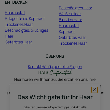
ENTDECKEN
Beschädigtes Haar
Haarausfall
Weißes Haar
Pflege für die Kopfhaut
Blondes Haar
Trockenes Haar
Haarausfall
Beschädigtes, brüchiges
Kopfhaut
Haar
Gefärbtes Haar
Gefärbtes Haar
Trockenes Haar
ÜBER UNS
Kontakt
Häufig gestellte Fragen
Hier hören wir Ihnen zu: Sie erzählen uns Ihre
Geschichte, und wir inspirieren Sie. Ihr Haar wächst
genauso wie Ihre Geschichten, Wünsche, Stimmungen
Das Wichtigste für Ihr Haar
und Lebensveränderungen. Wir unterhalten uns,
tauschen uns aus und finden Wege, Ihr Haar zu
Erhalten Sie unsere Expertentipps und aktuelle