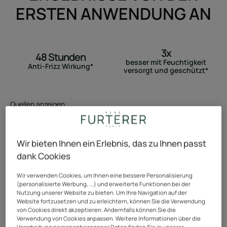
ERSTEN ANWENDUNG AN
3x
48 Stunden
besser mit Feuchtigkeit
Anti-Frizz Wirkung*
versorgt und geschützt*
Quellen anzeigen
Wir bieten Ihnen ein Erlebnis, das zu Ihnen passt
dank Cookies
HAARERGEBNISSE WIE FRISCH AUS
Wir verwenden Cookies, um Ihnen eine bessere Personalisierung
DEM SALON
(personalisierte Werbung, ...) und erweiterte Funktionen bei der
Nutzung unserer Website zu bieten. Um Ihre Navigation auf der
Website fortzusetzen und zu erleichtern, können Sie die Verwendung
Professionelle bändigende Milch versorgt das Haar
von Cookies direkt akzeptieren. Andernfalls können Sie die
Verwendung von Cookies anpassen. Weitere Informationen über die
sofort mit Pflege. Das Haar sieht sofort so aus, als ob es