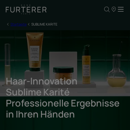
UNSERE
VERKAUFSS
Startseite
SUBLIME KARITE
Haar-Innovation
Sublime Karité
Professionelle Ergebnisse
in Ihren Händen