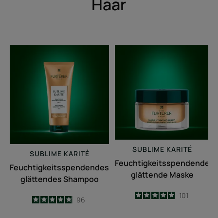
Haar
Feuchtigkeitsspendendes
Feuchtigkeitss
glättendes
glättende
Shampoo
Maske
SUBLIME KARITÉ
SUBLIME KARITÉ
Feuchtigkeitsspendende
Feuchtigkeitsspendendes
glättende Maske
glättendes Shampoo
4.9
/
5
101
4.9
/
5
96
-
-