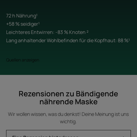
72 h Nährung¹
+58 % seidiger¹
Leichteres Entwirren: -83 % Knoten ²
Lang anhaltender Wohlbefinden für die Kopfhaut: 88 %¹
Quellen anzeigen
Rezensionen zu Bändigende
nährende Maske
Wir wollen wissen, was du denkst! Deine Meinung ist uns
wichtig.