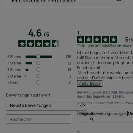
Eine Rezension hinterlassen
4.6
/
5
5
/
5
Verifizierte Produkttester-Bewe
Ich bin begeistert von dieser 
5
Sterne
136
toll! Nach mehreren Versuchen 
entdeckt, denn sie pflegt und
4
Sterne
32
Feuchtigkeit.

3
Sterne
13
 Man braucht nur wenig, um das gesamte Haar zu bedecken, 
2
Sterne
3
und der Duft ist wirklich herrl
1
Stern
0
mehr lesen
Bewertung vom
9.1.2026
, infolge
Bewertungen sortieren
durch
Emiliejowhliie_2648 K.
Ursprünglich veröffentlicht auf
www
Me
Originalbewertung anzeigen