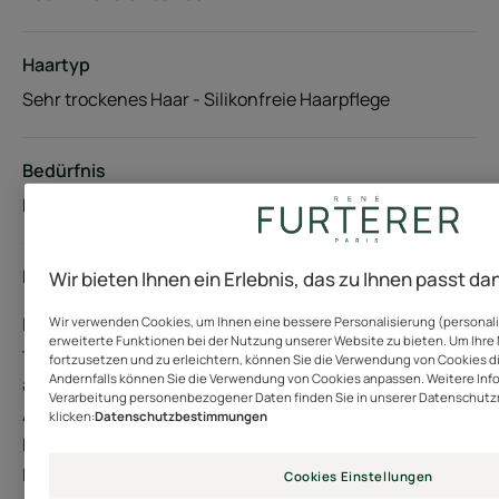
Haartyp
Sehr trockenes Haar - Silikonfreie Haarpflege
Bedürfnis
Nährende Pflege
Hergestellt in Frankreich
Wir bieten Ihnen ein Erlebnis, das zu Ihnen passt d
Die bändigende, nährende Maske, die speziell für sehr
Wir verwenden Cookies, um Ihnen eine bessere Personalisierung (personalis
erweiterte Funktionen bei der Nutzung unserer Website zu bieten. Um Ihre 
trockenes Haar entwickelt wurde, ist ein mit Sheabutter
fortzusetzen und zu erleichtern, können Sie die Verwendung von Cookies di
Andernfalls können Sie die Verwendung von Cookies anpassen. Weitere Inf
angereichertes Produkt, das in der Tiefe wirkt. Dieser
Verarbeitung personenbezogener Daten finden Sie in unserer Datenschutzri
Aktivstoff, der für seine intensive Pflegewirkung
klicken:
Datenschutzbestimmungen
bekannt ist, wird mit der Ceramid-Technologie
kombiniert, um den Hydrolipidfilm wiederherzustellen.
Cookies Einstellungen