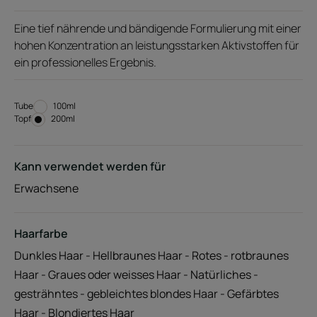
Eine tief nährende und bändigende Formulierung mit einer
hohen Konzentration an leistungsstarken Aktivstoffen für
ein professionelles Ergebnis.
Tube
Tube
100ml
Topf
Topf
200ml
Kann verwendet werden für
Erwachsene
Haarfarbe
Dunkles Haar - Hellbraunes Haar - Rotes - rotbraunes
Haar - Graues oder weisses Haar - Natürliches -
gesträhntes - gebleichtes blondes Haar - Gefärbtes
Haar - Blondiertes Haar