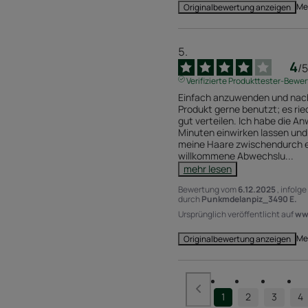
Me
Originalbewertung anzeigen
4
/
5
Verifizierte Produkttester-Bewe
Einfach anzuwenden und nachf
Produkt gerne benutzt; es riec
gut verteilen. Ich habe die An
Minuten einwirken lassen und
meine Haare zwischendurch ent
willkommene Abwechslu
...
mehr lesen
Bewertung vom
6.12.2025
, infolg
durch
Punkmdelanpiz_3490 E.
Ursprünglich veröffentlicht auf
www
Me
Originalbewertung anzeigen
1
2
3
4