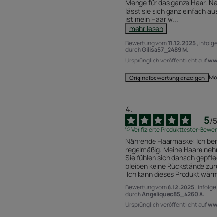
Menge für das ganze Haar. Nac
lässt sie sich ganz einfach a
ist mein Haar w
...
mehr lesen
Bewertung vom
11.12.2025
, infol
durch
Gilisa57_2489 M.
Ursprünglich veröffentlicht auf
www
Me
Originalbewertung anzeigen
5
/
5
Verifizierte Produkttester-Bewe
Nährende Haarmaske: Ich benu
regelmäßig. Meine Haare nehm
Sie fühlen sich danach gepfle
bleiben keine Rückstände zurü
 Ich kann dieses Produkt wä
Bewertung vom
8.12.2025
, infolg
durch
Angeliquec85_4260 A.
Ursprünglich veröffentlicht auf
www