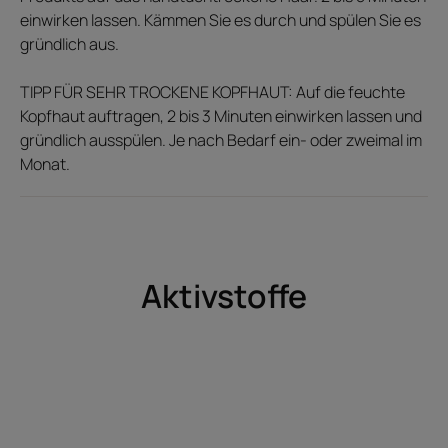
intensiv pflegende und
einwirken lassen. Kämmen Sie es durch und spülen Sie es
glättende Wirkung.
gründlich aus.
TIPP FÜR SEHR TROCKENE KOPFHAUT: Auf die feuchte
Kopfhaut auftragen, 2 bis 3 Minuten einwirken lassen und
gründlich ausspülen. Je nach Bedarf ein- oder zweimal im
Vorteil
Monat.
Das tiefenwirksame Pflegeprodukt, das sehr trockenes
Haar bändigt, für zusätzliche Sprungkraft und Weichheit
ab der ersten Anwendung. Sichtbare, lang anhaltende
professionelle Ergebnisse.
Aktivstoffe
Nutzen
Intensiv pflegend und bändigend: Die Maske nährt das
Haar bis in die Tiefe und bändigt es sofort dank Shea, das
reich an essentiellen Nährstoffen ist, und der Ceramid-
Technologie, die die Schutzbarriere des Haares