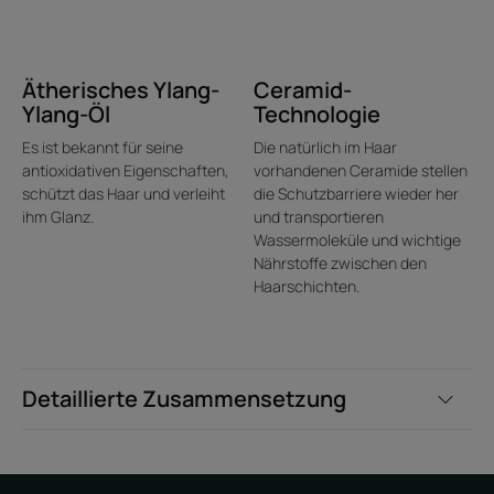
wiederherstellt.
Leichteres Styling: entwirrt selbst das trockenste und
widerspenstigste Haar sofort. Das Haar ist weicher,
Ätherisches Ylang-
Ceramid-
seidiger und leichter zu stylen.
Ylang-Öl
Technologie
Umhüllende Textur: Angereichert mit Shea, bändigt die
Es ist bekannt für seine
Die natürlich im Haar
Formulierung das Haar und hüllt es in einen betörenden
antioxidativen Eigenschaften,
vorhandenen Ceramide stellen
Duft.
schützt das Haar und verleiht
die Schutzbarriere wieder her
ihm Glanz.
und transportieren
Wassermoleküle und wichtige
Textur
Nährstoffe zwischen den
Haarschichten.
Detaillierte Zusammensetzung