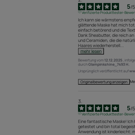
5
/
5
Verifizierte Produkttester-Bewe
Ich kann sie wärmstens empfe
glättende Maske hat mich total
einfach betörend und die Tex
Dank Sheabutter, die reich an 
und Ceramiden, die die natürl
Haares wiederherstell
...
mehr lesen
Bewertung vom
12.12.2025
, infol
durch
Glampinkshine_7493 H.
Ursprünglich veröffentlicht auf
www
Me
Originalbewertung anzeigen
5
/
5
Verifizierte Produkttester-Bewe
Eine fantastische Maske! Ich
getestet und bin total begeiste
Anwendung ist kinderleicht; m