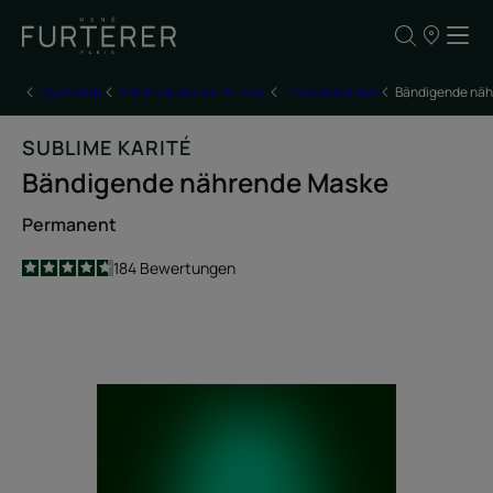
UNSERE
VERKAUFSS
Startseite
Alle Produkte für Ihr Haar
Trockenes Haar
Bändigende nä
SUBLIME KARITÉ
Bändigende nährende Maske
Permanent
4.6
/
5
184
Bewertungen
-