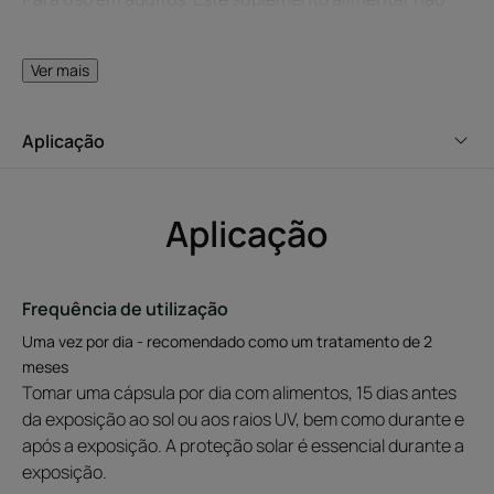
pode ser utilizado como substituto de uma dieta variada
e equilibrada e de um estilo de vida saudável. Não
Ver mais
exceder a toma diária recomendada. Manter fora do
alcance das crianças. Não é recomendado em mulheres
Aplicação
grávidas ou a amamentar. A proteção solar é essencial
durante a exposição. Informação científica : tel. +351 21
381 53 20
Aplicação
Vantagem
Frequência de utilização
Fonte natural de betacarotenos, o suplemento alimentar
Uma vez por dia - recomendado como um tratamento de 2
VITALFAN melhora o seu bronzeado com ou sem sol,
meses
graças ao seu complexo único de paprica, extrato de
Tomar uma cápsula por dia com alimentos, 15 dias antes
cenoura e algas vermelhas (Dunaliella salina).
da exposição ao sol ou aos raios UV, bem como durante e
após a exposição. A proteção solar é essencial durante a
Benefícios
exposição.