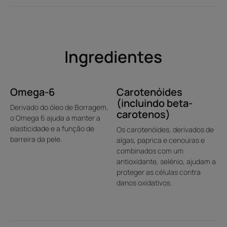
• Um bronzeado duradouro e bonito graças aos
carotenóides : a pele fica radiante e naturalmente
bronzeada, com ou sem exposição ao sol.
• Mantém a elasticidade com ómega 6 derivado do óleo
Ingredientes
de Borragem : a pele fica bem hidratada e flexível. A sua
juventude é preservada.
• Uma cápsula por dia : utilização recomendada durante
Omega-6
Carotenóides
dois meses, pelo menos 15 dias antes da exposição solar,
(incluindo beta-
assim como durante e depois.
Derivado do óleo de Borragem,
carotenos)
• Não substitui o protetor solar, que é essencial durante a
o Omega 6 ajuda a manter a
exposição solar.
elasticidade e a função de
Os carotenóides, derivados de
barreira da pele.
algas, paprica e cenouras e
combinados com um
antioxidante, selénio, ajudam a
Reciclável
proteger as células contra
danos oxidativos.
Caixa de cartão proveniente de florestas de gestão sustentável.
Caixa reciclável.