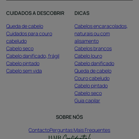
CUIDADOS A DESCOBRIR
DICAS
Queda de cabelo
Cabelos encaracolados,
Cuidados para couro
naturais ou com
cabeludo
alisamento
Cabelo seco
Cabelos brancos
Cabelo danificado, frágil
Cabelo louro
Cabelo pintado
Cabelo danificado
Cabelo sem vida
Queda de cabelo
Couro cabeludo
Cabelo pintado
Cabelo seco
Guia capilar
SOBRE NÓS
Contacto
Perguntas Mais Frequentes