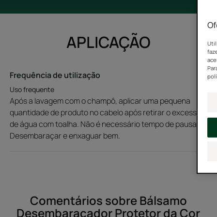
Of
APLICAÇÃO
Uti
faz
ace
Par
Frequência de utilização
pol
Uso frequente
Após a lavagem com o champô, aplicar uma pequena
quantidade de produto no cabelo após retirar o excesso
de água com toalha. Não é necessário tempo de pausa.
Desembaraçar e enxaguar bem.
Comentários sobre Bálsamo
Desembaraçador Protetor da Cor