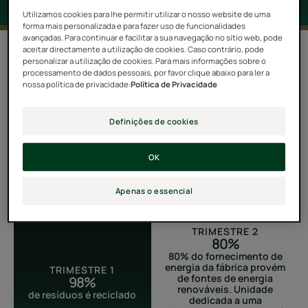
Utilizamos cookies para lhe permitir utilizar o nosso website de uma
forma mais personalizada e para fazer uso de funcionalidades
avançadas. Para continuar e facilitar a sua navegação no sítio web, pode
aceitar directamente a utilização de cookies. Caso contrário, pode
Há 40 anos que a unidade de Soual, em Tarn, fabrica e
personalizar a utilização de cookies. Para mais informações sobre o
processamento de dados pessoais, por favor clique abaixo para ler a
embala os nossos produtos dermocosméticos.
nossa política de privacidade:
Política de Privacidade
Definições de cookies
NÚMEROS-CHAVE
OK
Apenas o essencial
TRIMESTRE 2
80%
80% do fornecimento de
energia da fábrica provém
TRIMESTRE 1
de fontes de energia
98%
renováveis. Unidade
de resíduos é reciclado
dedicada a uma