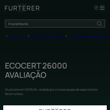
OS
NOSSOS
PONTOS
DE
VENDA
Página inicial
Os nossos compromissos
A Nossa Responsabilidade Soc
ECOCERT 26000
AVALIAÇÃO
Atualizado em
09/06/26
, validado por
a nossa equipa de especialistas
René Furterer
.
Os nossos fornecedores Fair For Life