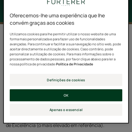
Oferecemos-lhe uma experiência que lhe
convém graças aos cookies
Utilizamos cookies para lhe permitir utilizar o nosso website de uma
Desde a sua criação em 1962, o grupo Pierre Fabre
forma mais personalizada e para fazer uso de funcionalidades
avançadas. Para continuar e facilitar a sua navegação no sítio web, pode
tem feito da Natureza e da Humanidade as suas
aceitar directamente a utilização de cookies. Caso contrário, pode
personalizar a utilização de cookies. Para mais informações sobre o
principais prioridades.
processamento de dados pessoais, por favor clique abaixo para ler a
nossa política de privacidade:
Política de Privacidade
Desde 2019, os Laboratórios Pierre Fabre confiam a
avaliação da sua responsabilidade social à organização
Definições de cookies
independente ECOCERT Environment, especialista no
controlo e certificação em agricultura biológica,
OK
cosmética, gestão ambiental e práticas de comércio
justo. Após uma auditoria muito aprofundada, o grupo
Apenas o essencial
obteve o reconhecimento ISO 26000, avaliado ao nível
de Excelência (o mais elevado em referência).